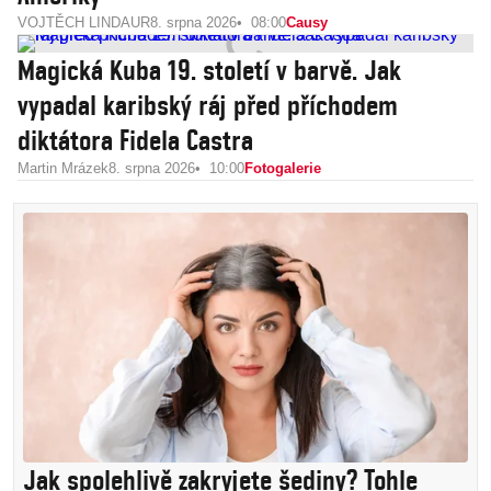
VOJTĚCH LINDAUR
8. srpna 2026
08:00
Causy
Magická Kuba 19. století v barvě. Jak
vypadal karibský ráj před příchodem
diktátora Fidela Castra
Martin Mrázek
8. srpna 2026
10:00
Fotogalerie
Jak spolehlivě zakryjete šediny? Tohle