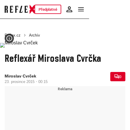
Předplatné
Reflex.cz
Archív
Reflexář Miroslava Cvrčka
Miroslav Cvrček
0
·
23. prosince 2015
00:15