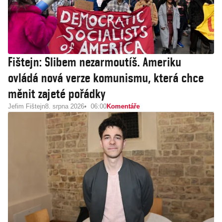
Fištejn: Slibem nezarmoutíš. Ameriku
ovládá nová verze komunismu, která chce
měnit zajeté pořádky
Jefim Fištejn
8. srpna 2026
06:00
Komentáře