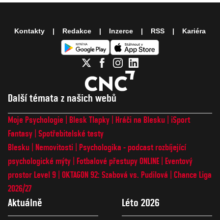
Kontakty
Redakce
Inzerce
RSS
Kariéra
Další témata z našich webů
Moje Psychologie
Blesk Tlapky
Hráči na Blesku
iSport
Fantasy
Spotřebitelské testy
Blesku
Nemovitosti
Psychologika - podcast rozbíjející
psychologické mýty
Fotbalové přestupy ONLINE
Eventový
prostor Level 9
OKTAGON 92: Szabová vs. Pudilová
Chance Liga
2026/27
Aktuálně
Léto 2026