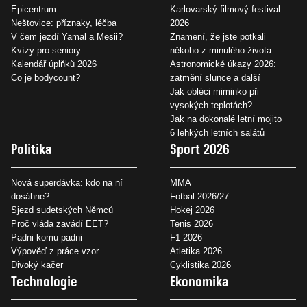
Epicentrum
Karlovarský filmový festival
Neštovice: příznaky, léčba
2026
V čem jezdí Yamal a Mesii?
Znamení, že jste potkali
Kvízy pro seniory
někoho z minulého života
Kalendář úplňků 2026
Astronomické úkazy 2026:
Co je bodycount?
zatmění slunce a další
Jak obléci miminko při
vysokých teplotách?
Jak na dokonalé letní mojito
6 lehkých letních salátů
Politika
Sport 2026
Nová superdávka: kdo na ní
MMA
dosáhne?
Fotbal 2026/27
Sjezd sudetských Němců
Hokej 2026
Proč vláda zavádí EET?
Tenis 2026
Padni komu padni
F1 2026
Výpověď z práce vzor
Atletika 2026
Divoký kačer
Cyklistika 2026
Technologie
Ekonomika