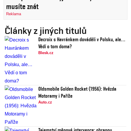
musíte znát
Reklama
Články z jiných titulů
Decroix s Havránkem dováděli v Polsku, ale…
Vědí o tom doma?
Blesk.cz
Oldsmobile Golden Rocket (1956): Hvězda
Motoramy i Paříže
Auto.cz
Tajemství měnové intervence: obranou