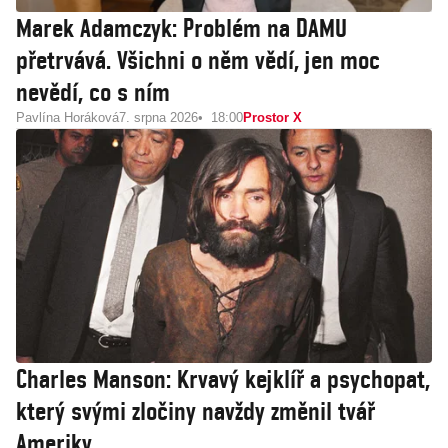
Marek Adamczyk: Problém na DAMU
přetrvává. Všichni o něm vědí, jen moc
nevědí, co s ním
Pavlína Horáková
7. srpna 2026
18:00
Prostor X
Charles Manson: Krvavý kejklíř a psychopat,
který svými zločiny navždy změnil tvář
Ameriky