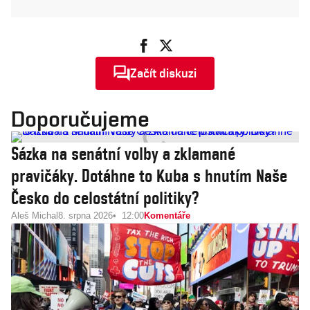
Začít diskuzi
Doporučujeme
Sázka na senátní volby a zklamané
pravičáky. Dotáhne to Kuba s hnutím Naše
Česko do celostátní politiky?
Aleš Michal
8. srpna 2026
12:00
Komentáře