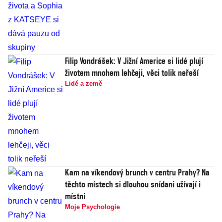
Filip Vondrášek: V Jižní Americe si lidé plují
životem mnohem lehčeji, věci tolik neřeší
Lidé a země
Kam na víkendový brunch v centru Prahy? Na
těchto místech si dlouhou snídani užívají i
místní
Moje Psychologie