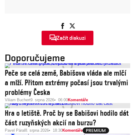
Začít diskuzi
Doporučujeme
Peče se celá země, Babišova vláda ale mlčí
a mlží. Přitom extrémy počasí jsou trvalými
problémy Česka
Viliam Buchert
9. srpna 2026
06:00
Komentáře
Hra o letiště. Proč by se Babišovi hodilo dát
část ruzyňských akcií na burzu?
Pavel Páral
8. srpna 2026
18:30
Komentáře