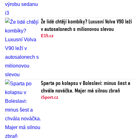
Že lidé chtějí kombíky? Luxusní Volva V90 leží
v autosalonech s milionovou slevou
E15.cz
Sparta po kolapsu v Boleslavi: minus šest a
chvála nováčka. Majer má silnou zbraň
iSport.cz