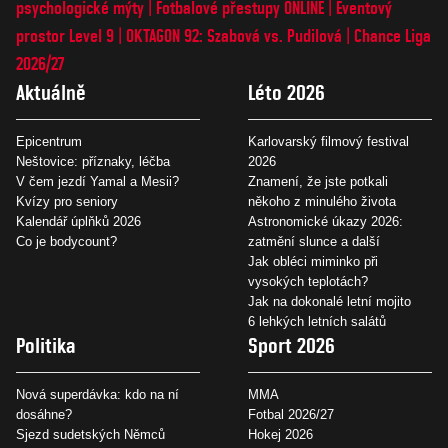
psychologické mýty
Fotbalové přestupy ONLINE
Eventový
prostor Level 9
OKTAGON 92: Szabová vs. Pudilová
Chance Liga
2026/27
Aktuálně
Léto 2026
Epicentrum
Karlovarský filmový festival
Neštovice: příznaky, léčba
2026
V čem jezdí Yamal a Mesii?
Znamení, že jste potkali
Kvízy pro seniory
někoho z minulého života
Kalendář úplňků 2026
Astronomické úkazy 2026:
Co je bodycount?
zatmění slunce a další
Jak obléci miminko při
vysokých teplotách?
Jak na dokonalé letní mojito
6 lehkých letních salátů
Politika
Sport 2026
Nová superdávka: kdo na ní
MMA
dosáhne?
Fotbal 2026/27
Sjezd sudetských Němců
Hokej 2026