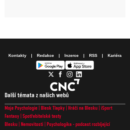
Kontakty
Redakce
Inzerce
RSS
Kariéra
Další témata z našich webů
Moje Psychologie
Blesk Tlapky
Hráči na Blesku
iSport
Fantasy
Spotřebitelské testy
Blesku
Nemovitosti
Psychologika - podcast rozbíjející