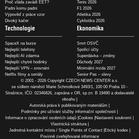
Proč vláda zavádí EET?
Tenis 2026
Padni komu padni
F1 2026
Výpověď z práce vzor
Atletika 2026
Divoký kačer
Cyklistika 2026
Technologie
Ekonomika
SpaceX na burze
Smrt OSVČ
Nejlepší telefony
Spořicí účty
Nejlepší AI zdarma
Superdávka – změny
Nejlepší chytré hodinky
Důchody 2027
Nejlepší VPN – srovnání
Minimální mzda 2027
Netflix filmy a seriály
Senior Pas – slevy
© 2001 - 2026 Copyright
CZECH NEWS CENTER a.s.
se sídlem náměstí Marie Schmolkové 3493/1, 100 00 Praha 10 -
Strašnice, IČO: 02346826, zapsána v OR, sp.zn. B 19490 a dodavatelé
obsahu
Autorská práva k publikovaným materiálům
Podmínky pro užívání služby informační společnosti
Informace o zpracování osobních údajů
Cookies
Nastavení soukromí
Vlastnická struktura
Jednotná kontaktní místa / Single Points of Contact
Etický kodex
Povinně zveřejňované informace