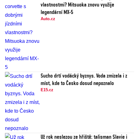
vlastnostmi? Mitsuoka znovu využije
legendární MX-5
Auto.cz
Sucho drtí vodácký byznys. Voda zmizela i z
míst, kde to Česko dosud nepoznalo
E15.cz
Už rok neslezou ze hřiště: talisman Slavie i