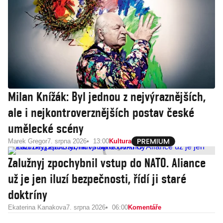
Milan Knížák: Byl jednou z nejvýraznějších,
ale i nejkontroverznějších postav české
umělecké scény
Marek Gregor
7. srpna 2026
13:00
Kultura
Zalužnyj zpochybnil vstup do NATO. Aliance
už je jen iluzí bezpečnosti, řídí ji staré
doktríny
Ekaterina Kanakova
7. srpna 2026
06:00
Komentáře