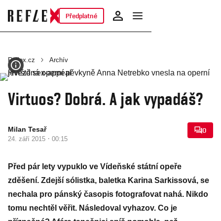
Předplatné
Reflex.cz
Archív
Virtuos? Dobrá. A jak vypadáš?
Milan Tesař
0
·
24. září 2015
00:15
Před pár lety vypuklo ve Vídeňské státní opeře
zděšení. Zdejší sólistka, baletka Karina Sarkissová, se
nechala pro pánský časopis fotografovat nahá. Nikdo
tomu nechtěl věřit. Následoval vyhazov. Co je