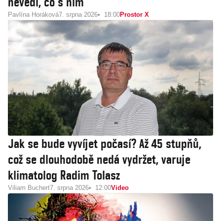
nevědí, co s ním
Pavlína Horáková
7. srpna 2026
18:00
Prostor X
Jak se bude vyvíjet počasí? Až 45 stupňů,
což se dlouhodobě nedá vydržet, varuje
klimatolog Radim Tolasz
Viliam Buchert
7. srpna 2026
12:00
Video