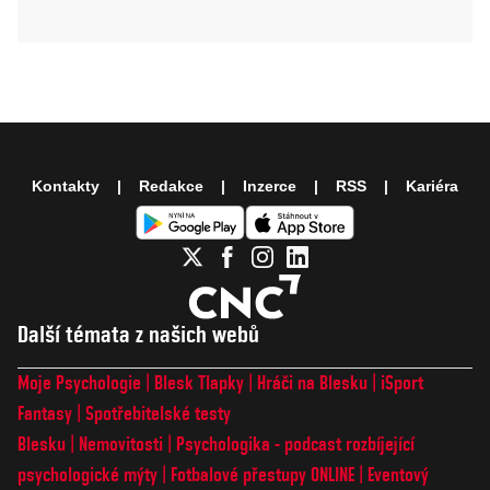
Kontakty
Redakce
Inzerce
RSS
Kariéra
Další témata z našich webů
Moje Psychologie
Blesk Tlapky
Hráči na Blesku
iSport
Fantasy
Spotřebitelské testy
Blesku
Nemovitosti
Psychologika - podcast rozbíjející
psychologické mýty
Fotbalové přestupy ONLINE
Eventový