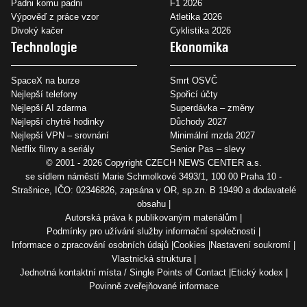
Padni komu padni
F1 2026
Výpověď z práce vzor
Atletika 2026
Divoký kačer
Cyklistika 2026
Technologie
Ekonomika
SpaceX na burze
Smrt OSVČ
Nejlepší telefony
Spořicí účty
Nejlepší AI zdarma
Superdávka – změny
Nejlepší chytré hodinky
Důchody 2027
Nejlepší VPN – srovnání
Minimální mzda 2027
Netflix filmy a seriály
Senior Pas – slevy
© 2001 - 2026 Copyright
CZECH NEWS CENTER a.s.
se sídlem náměstí Marie Schmolkové 3493/1, 100 00 Praha 10 -
Strašnice, IČO: 02346826, zapsána v OR, sp.zn. B 19490 a dodavatelé
obsahu
Autorská práva k publikovaným materiálům
Podmínky pro užívání služby informační společnosti
Informace o zpracování osobních údajů
Cookies
Nastavení soukromí
Vlastnická struktura
Jednotná kontaktní místa / Single Points of Contact
Etický kodex
Povinně zveřejňované informace