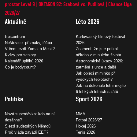
prostor Level 9
OKTAGON 92: Szabová vs. Pudilová
Chance Liga
2026/27
Aktuálně
Léto 2026
Epicentrum
Karlovarský filmový festival
Neštovice: příznaky, léčba
2026
V čem jezdí Yamal a Mesii?
Znamení, že jste potkali
Kvízy pro seniory
někoho z minulého života
Kalendář úplňků 2026
Astronomické úkazy 2026:
Co je bodycount?
zatmění slunce a další
Jak obléci miminko při
vysokých teplotách?
Jak na dokonalé letní mojito
6 lehkých letních salátů
Politika
Sport 2026
Nová superdávka: kdo na ní
MMA
dosáhne?
Fotbal 2026/27
Sjezd sudetských Němců
Hokej 2026
Proč vláda zavádí EET?
Tenis 2026