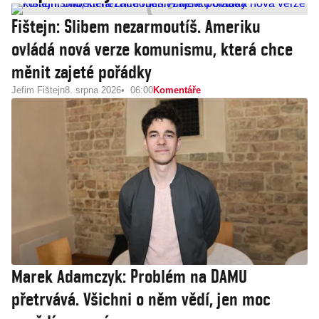
Fištejn: Slibem nezarmoutíš. Ameriku
ovládá nová verze komunismu, která chce
měnit zajeté pořádky
Jefim Fištejn
8. srpna 2026
06:00
Komentáře
Marek Adamczyk: Problém na DAMU
přetrvává. Všichni o něm vědí, jen moc