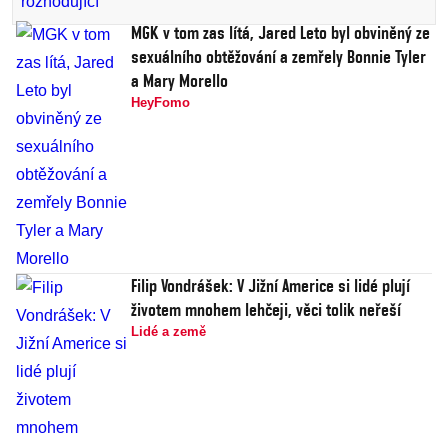
MGK v tom zas lítá, Jared Leto byl obviněný ze
sexuálního obtěžování a zemřely Bonnie Tyler
a Mary Morello
HeyFomo
Filip Vondrášek: V Jižní Americe si lidé plují
životem mnohem lehčeji, věci tolik neřeší
Lidé a země