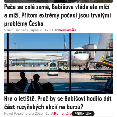
Peče se celá země, Babišova vláda ale mlčí
a mlží. Přitom extrémy počasí jsou trvalými
problémy Česka
Viliam Buchert
9. srpna 2026
06:00
Komentáře
Hra o letiště. Proč by se Babišovi hodilo dát
část ruzyňských akcií na burzu?
Pavel Páral
8. srpna 2026
18:30
Komentáře