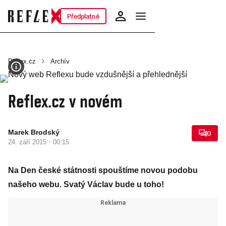
Předplatné
Reflex.cz
Archív
Reflex.cz v novém
Marek Brodský
0
·
24. září 2015
00:15
Na Den české státnosti spouštíme novou podobu
našeho webu. Svatý Václav bude u toho!