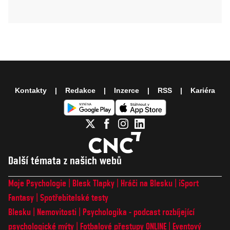
Kontakty
Redakce
Inzerce
RSS
Kariéra
Další témata z našich webů
Moje Psychologie
Blesk Tlapky
Hráči na Blesku
iSport
Fantasy
Spotřebitelské testy
Blesku
Nemovitosti
Psychologika - podcast rozbíjející
psychologické mýty
Fotbalové přestupy ONLINE
Eventový