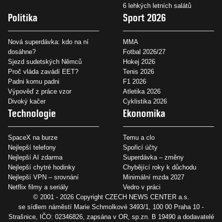
6 lehkých letních salátů
Politika
Sport 2026
Nová superdávka: kdo na ní
MMA
dosáhne?
Fotbal 2026/27
Sjezd sudetských Němců
Hokej 2026
Proč vláda zavádí EET?
Tenis 2026
Padni komu padni
F1 2026
Výpověď z práce vzor
Atletika 2026
Divoký kačer
Cyklistika 2026
Technologie
Ekonomika
SpaceX na burze
Temu a clo
Nejlepší telefony
Spořicí účty
Nejlepší AI zdarma
Superdávka – změny
Nejlepší chytré hodinky
Chybějící roky k důchodu
Nejlepší VPN – srovnání
Minimální mzda 2027
Netflix filmy a seriály
Vedro v práci
© 2001 - 2026 Copyright
CZECH NEWS CENTER a.s.
se sídlem náměstí Marie Schmolkové 3493/1, 100 00 Praha 10 -
Strašnice, IČO: 02346826, zapsána v OR, sp.zn. B 19490 a dodavatelé