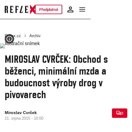
Předplatné
Reflex.cz
Archív
MIROSLAV CVRČEK: Obchod s
běženci, minimální mzda a
budoucnost výroby drog v
pivovarech
Miroslav Cvrček
0
·
21. srpna 2015
10:00