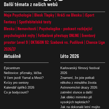
Další témata z našich webů
Moje Psychologie
Blesk Tlapky
Hráči na Blesku
iSport
Fantasy
Spotřebitelské testy
Blesku
Nemovitosti
Psychologika - podcast rozbíjející
psychologické mýty
Fotbalové přestupy ONLINE
Eventový
prostor Level 9
OKTAGON 92: Szabová vs. Pudilová
Chance Liga
2026/27
Aktuálně
Léto 2026
Epicentrum
Karlovarský filmový festival
Neštovice: příznaky, léčba
2026
V čem jezdí Yamal a Mesii?
Znamení, že jste potkali
Kvízy pro seniory
někoho z minulého života
Kalendář úplňků 2026
Astronomické úkazy 2026:
Co je bodycount?
zatmění slunce a další
Jak obléci miminko při
vysokých teplotách?
Jak na dokonalé letní mojito