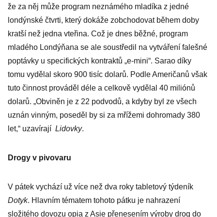
že za něj může program neznámého mladíka z jedné
londýnské čtvrti, který dokáže zobchodovat během doby
kratší než jedna vteřina. Což je dnes běžné, program
mladého Londýňana se ale soustředil na vytváření falešné
poptávky u specifických kontraktů „e-mini“. Sarao díky
tomu vydělal skoro 900 tisíc dolarů. Podle Američanů však
tuto činnost prováděl déle a celkově vydělal 40 miliónů
dolarů. „Obviněn je z 22 podvodů, a kdyby byl ze všech
uznán vinným, poseděl by si za mřížemi dohromady 380
let,“ uzavírají
Lidovky
.
Drogy v pivovaru
V pátek vychází už více než dva roky tabletový týdeník
Dotyk
. Hlavním tématem tohoto pátku je nahrazení
složitého dovozu opia z Asie přenesením výroby drog do