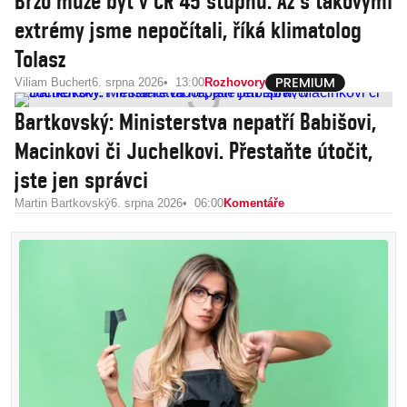
Brzo může být v ČR 45 stupňů. Až s takovými
extrémy jsme nepočítali, říká klimatolog
Tolasz
Viliam Buchert
6. srpna 2026
13:00
Rozhovory
Bartkovský: Ministerstva nepatří Babišovi,
Macinkovi či Juchelkovi. Přestaňte útočit,
jste jen správci
Martin Bartkovský
6. srpna 2026
06:00
Komentáře