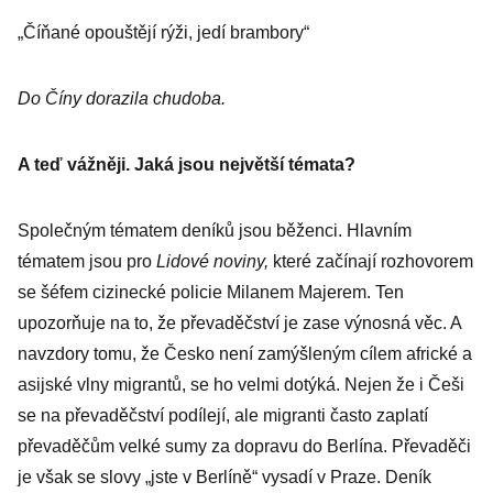
„Číňané opouštějí rýži, jedí brambory“
Do Číny dorazila chudoba.
A teď vážněji. Jaká jsou největší témata?
Společným tématem deníků jsou běženci. Hlavním
tématem jsou pro
Lidové noviny,
které začínají rozhovorem
se šéfem cizinecké policie Milanem Majerem. Ten
upozorňuje na to, že převaděčství je zase výnosná věc. A
navzdory tomu, že Česko není zamýšleným cílem africké a
asijské vlny migrantů, se ho velmi dotýká. Nejen že i Češi
se na převaděčství podílejí, ale migranti často zaplatí
převaděčům velké sumy za dopravu do Berlína. Převaděči
je však se slovy „jste v Berlíně“ vysadí v Praze. Deník