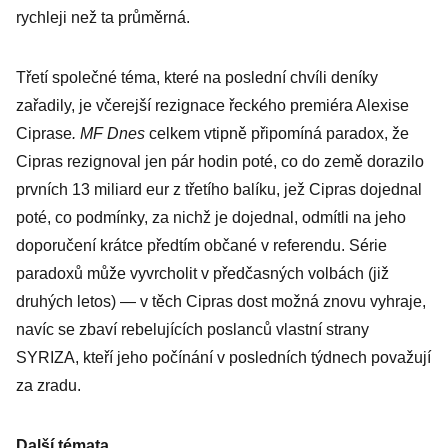
rychleji než ta průměrná.
Třetí společné téma, které na poslední chvíli deníky
zařadily, je včerejší rezignace řeckého premiéra Alexise
Ciprase
. MF Dnes
celkem vtipně připomíná paradox, že
Cipras rezignoval jen pár hodin poté, co do země dorazilo
prvních 13 miliard eur z třetího balíku, jež Cipras dojednal
poté, co podmínky, za nichž je dojednal, odmítli na jeho
doporučení krátce předtím občané v referendu. Série
paradoxů může vyvrcholit v předčasných volbách (již
druhých letos) — v těch Cipras dost možná znovu vyhraje,
navíc se zbaví rebelujících poslanců vlastní strany
SYRIZA, kteří jeho počínání v posledních týdnech považují
za zradu.
Další témata