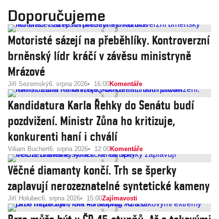
Doporučujeme
Motoristé sázejí na přeběhlíky. Kontroverzní
brněnský lídr kráčí v závěsu ministryně
Mrázové
Jiří Sezemský
6. srpna 2026
16:00
Komentáře
Kandidatura Karla Řehky do Senátu budí
pozdvižení. Ministr Zůna ho kritizuje,
konkurenti haní i chválí
Viliam Buchert
6. srpna 2026
12:00
Komentáře
Věčné diamanty končí. Trh se šperky
zaplavují nerozeznatelné syntetické kameny
Jiří Holubec
6. srpna 2026
15:00
Zajímavosti