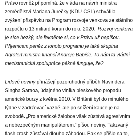
Právo
rovněž připomíná, že vláda na návrh ministra
zemědělství Mariana Jurečky (KDU-ČSL) schválila
zvýšení příspěvku na Program rozvoje venkova ze státního
rozpočtu o 13 miliard korun do roku 2020.
Rozvoj venkova
je sice hezký, ale řekněme si, co v Právu už nepíšou.
Příjemcem peněz z tohoto programu je také skupina
Agrofert ministra financí Andreje Babiše. To nám ta vládní
mezistranická spolupráce pěkně funguje, že?
Lidové noviny
přinášejí pozoruhodný příběh Navindera
Singha Saraoa, údajného viníka bleskového propadu
americké burzy z května 2010. V Británii byl do minulého
týdne v zadržovací vazbě, ale po snížení kauce je na
svobodě. „Pro americké žalobce však zůstává agresívním
a nebezpečným manipulátorem,“ píšou noviny. Takzvaný
flash crash zůstával dlouho záhadou. Pak se přišlo na to,