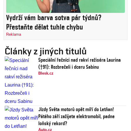
Vydrží vám barva sotva pár týdnů?
Přestaňte dělat tuhle chybu
Reklama
Články z jiných titulů
Speciální řečníci nad rakví režiséra Laurina
(†91): Rozbrečeli i dceru Sabinu
Blesk.cz
Jízdy Světa motorů opět míří do Letňan!
Pátého září zažijete elektromobil, padne
loňský rekord?
Auto.cz