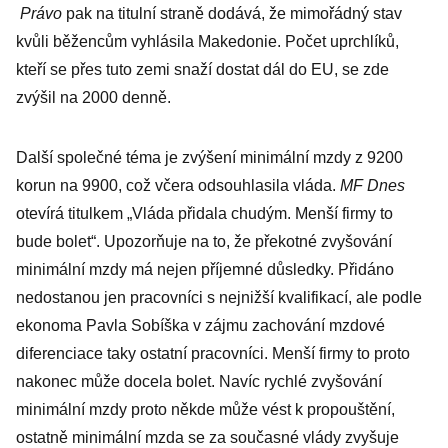
Právo
pak na titulní straně dodává, že mimořádný stav
kvůli běžencům vyhlásila Makedonie. Počet uprchlíků,
kteří se přes tuto zemi snaží dostat dál do EU, se zde
zvýšil na 2000 denně.
Další společné téma je zvýšení minimální mzdy z 9200
korun na 9900, což včera odsouhlasila vláda.
MF Dnes
otevírá titulkem „Vláda přidala chudým. Menší firmy to
bude bolet“. Upozorňuje na to, že překotné zvyšování
minimální mzdy má nejen příjemné důsledky. Přidáno
nedostanou jen pracovníci s nejnižší kvalifikací, ale podle
ekonoma Pavla Sobíška v zájmu zachování mzdové
diferenciace taky ostatní pracovníci. Menší firmy to proto
nakonec může docela bolet. Navíc rychlé zvyšování
minimální mzdy proto někde může vést k propouštění,
ostatně minimální mzda se za současné vlády zvyšuje