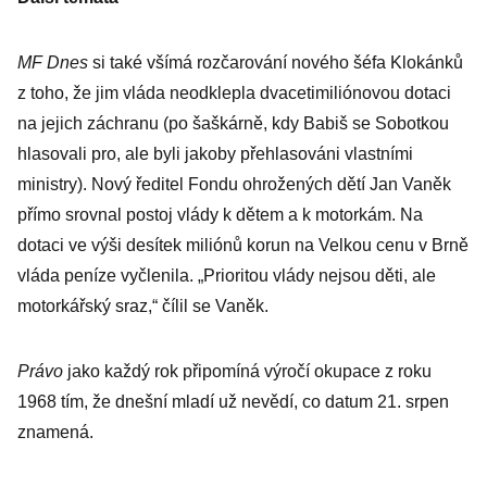
MF Dnes
si také všímá rozčarování nového šéfa Klokánků
z toho, že jim vláda neodklepla dvacetimiliónovou dotaci
na jejich záchranu (po šaškárně, kdy Babiš se Sobotkou
hlasovali pro, ale byli jakoby přehlasováni vlastními
ministry). Nový ředitel Fondu ohrožených dětí Jan Vaněk
přímo srovnal postoj vlády k dětem a k motorkám. Na
dotaci ve výši desítek miliónů korun na Velkou cenu v Brně
vláda peníze vyčlenila. „Prioritou vlády nejsou děti, ale
motorkářský sraz,“ čílil se Vaněk.
Právo
jako každý rok připomíná výročí okupace z roku
1968 tím, že dnešní mladí už nevědí, co datum 21. srpen
znamená.