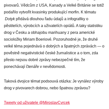
pivovarů. Vědcům z USA, Kanady a Velké Británie se totiž
podařilo vytvořit kvasinky produkující morfin. K tématu
Dotyk
přidává dlouhou řadu údajů a infografiky o
pěstitelích, výrobcích a uživatelích opiátů. A taky statistiku
drog v Česku a obhajobu marihuany z pera americké
socioložky Miriam Boeriové. Pozoruhodné je, že druhé
velké téma pojednává o dobrých a špatných zprávách — o
pověstně negativistické české žurnalistice a o tom, zda
přesto nejsou dobré zprávy nebezpečné tím, že
ponechávají čtenáře v nevědomosti.
Taková dvojice témat podsouvá otázka: Je vynález výroby
drog v pivovarech dobrou, nebo špatnou zprávou?
Tweety od uživatele @MiroslavCvrcek