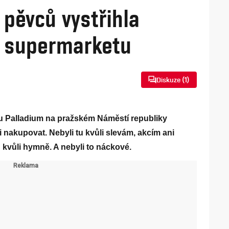
 pěvců vystřihla
 supermarketu
Diskuze (
1
)
tu Palladium na pražském Náměstí republiky
li nakupovat. Nebyli tu kvůli slevám, akcím ani
u kvůli hymně. A nebyli to náckové.