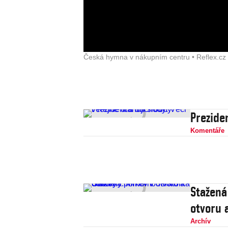
Česká hymna v nákupním centru • Reflex.cz
Prezide
Komentáře
Stažená
otvoru 
Archív