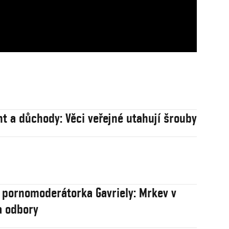
nt a důchody: Věci veřejné utahují šrouby
 pornomoderátorka Gavriely: Mrkev v
a odbory