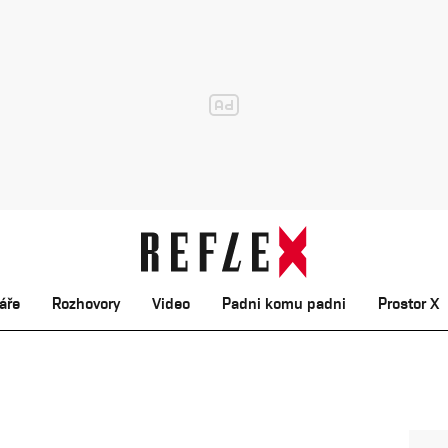
áře
Rozhovory
Video
Padni komu padni
Prostor X