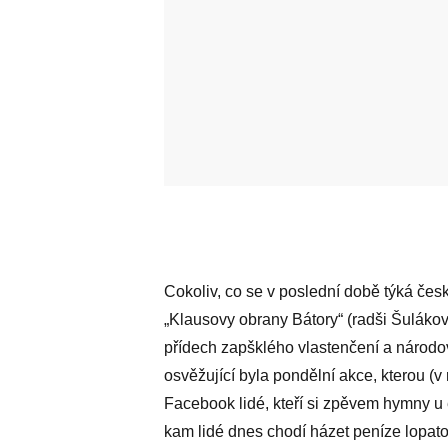
Cokoliv, co se v poslední době týká česk
„Klausovy obrany Bátory“ (radši Šulákov
přídech zapšklého vlastenčení a národov
osvěžující byla pondělní akce, kterou (v
Facebook lidé, kteří si zpěvem hymny u e
kam lidé dnes chodí házet peníze lopa