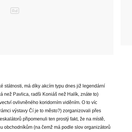
é státnosti, má díky akcím typu dnes již legendární
á než Pavlica, radši Koniáš než Halík, znáte to)
ectví ovlivněného koridorním viděním. O to víc
 rámci výstavy Čí je to město?) zorganizovali přes
skalátorů připomenuli ten prostý fakt, že na místě,
tou obchodníkům (na čemž má podle slov organizátorů