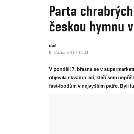
Parta chrabrých
českou hymnu v
daš
·
8. března 2011
12:03
V pondělí 7. března se v supermarke
objevila skvadra lidí, kteří sem nepřiš
fast-foodům v nejvyšším patře. Byli t