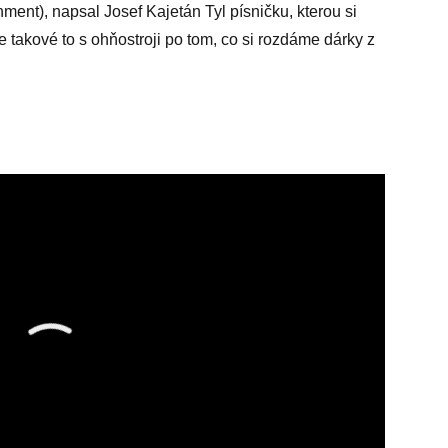
ment), napsal Josef Kajetán Tyl písničku, kterou si
e takové to s ohňostroji po tom, co si rozdáme dárky z