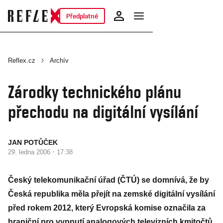
Předplatné
Reflex.cz
Archív
Zárodky technického plánu
přechodu na digitální vysílání
JAN POTŮČEK
·
29. ledna 2006
17:38
Český telekomunikační úřad (ČTÚ) se domnívá, že by
Česká republika měla přejít na zemské digitální vysílání
před rokem 2012, který Evropská komise označila za
hraniční pro vypnutí analogových televizních kmitočtů