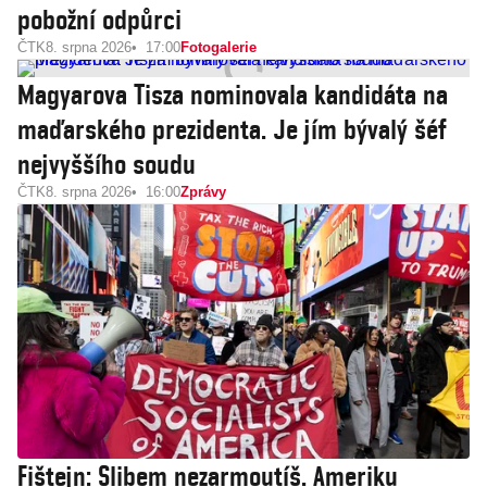
pobožní odpůrci
ČTK
8. srpna 2026
17:00
Fotogalerie
Magyarova Tisza nominovala kandidáta na
maďarského prezidenta. Je jím bývalý šéf
nejvyššího soudu
ČTK
8. srpna 2026
16:00
Zprávy
Fištejn: Slibem nezarmoutíš. Ameriku