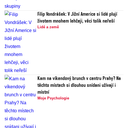
Filip Vondrášek: V Jižní Americe si lidé plují
životem mnohem lehčeji, věci tolik neřeší
Lidé a země
Kam na víkendový brunch v centru Prahy? Na
těchto místech si dlouhou snídani užívají i
místní
Moje Psychologie