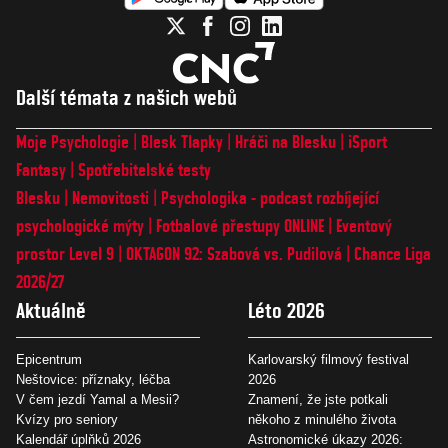
Další témata z našich webů
Moje Psychologie
Blesk Tlapky
Hráči na Blesku
iSport
Fantasy
Spotřebitelské testy
Blesku
Nemovitosti
Psychologika - podcast rozbíjející
psychologické mýty
Fotbalové přestupy ONLINE
Eventový
prostor Level 9
OKTAGON 92: Szabová vs. Pudilová
Chance Liga
2026/27
Aktuálně
Léto 2026
Epicentrum
Karlovarský filmový festival
Neštovice: příznaky, léčba
2026
V čem jezdí Yamal a Mesii?
Znamení, že jste potkali
Kvízy pro seniory
někoho z minulého života
Kalendář úplňků 2026
Astronomické úkazy 2026: