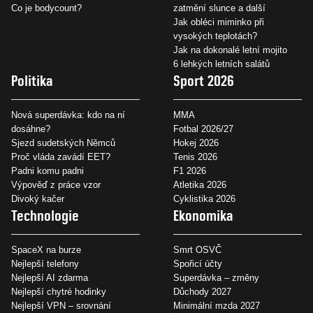
Co je bodycount?
zatmění slunce a další
Jak obléci miminko při
vysokých teplotách?
Jak na dokonalé letní mojito
6 lehkých letních salátů
Politika
Sport 2026
Nová superdávka: kdo na ní
MMA
dosáhne?
Fotbal 2026/27
Sjezd sudetských Němců
Hokej 2026
Proč vláda zavádí EET?
Tenis 2026
Padni komu padni
F1 2026
Výpověď z práce vzor
Atletika 2026
Divoký kačer
Cyklistika 2026
Technologie
Ekonomika
SpaceX na burze
Smrt OSVČ
Nejlepší telefony
Spořicí účty
Nejlepší AI zdarma
Superdávka – změny
Nejlepší chytré hodinky
Důchody 2027
Nejlepší VPN – srovnání
Minimální mzda 2027