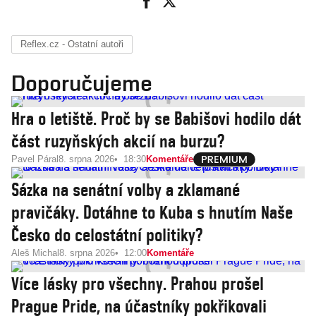
Reflex.cz - Ostatní autoři
Doporučujeme
Hra o letiště. Proč by se Babišovi hodilo dát
část ruzyňských akcií na burzu?
Pavel Páral
8. srpna 2026
18:30
Komentáře
Sázka na senátní volby a zklamané
pravičáky. Dotáhne to Kuba s hnutím Naše
Česko do celostátní politiky?
Aleš Michal
8. srpna 2026
12:00
Komentáře
Více lásky pro všechny. Prahou prošel
Prague Pride, na účastníky pokřikovali