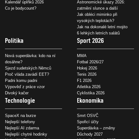
Kalendář úplňků 2026
Astronomické úkazy 2026:
Co je bodycount?
zatmění slunce a další
Jak obléci miminko při
vysokých teplotách?
Jak na dokonalé letní mojito
6 lehkých letních salátů
Politika
Sport 2026
Nová superdávka: kdo na ní
MMA
dosáhne?
Fotbal 2026/27
Sjezd sudetských Němců
Hokej 2026
Proč vláda zavádí EET?
Tenis 2026
Padni komu padni
F1 2026
Výpověď z práce vzor
Atletika 2026
Divoký kačer
Cyklistika 2026
Technologie
Ekonomika
SpaceX na burze
Smrt OSVČ
Nejlepší telefony
Spořicí účty
Nejlepší AI zdarma
Superdávka – změny
Nejlepší chytré hodinky
Důchody 2027