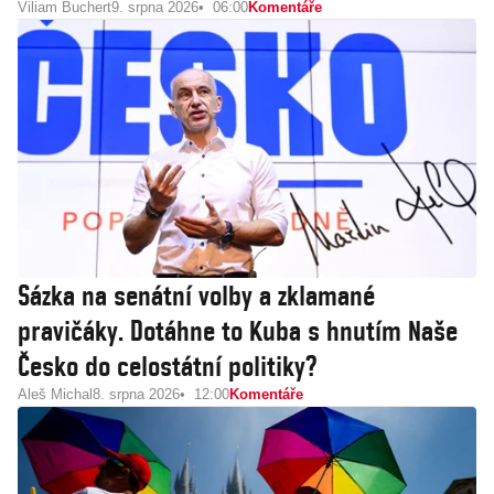
Viliam Buchert
9. srpna 2026
06:00
Komentáře
Sázka na senátní volby a zklamané
pravičáky. Dotáhne to Kuba s hnutím Naše
Česko do celostátní politiky?
Aleš Michal
8. srpna 2026
12:00
Komentáře