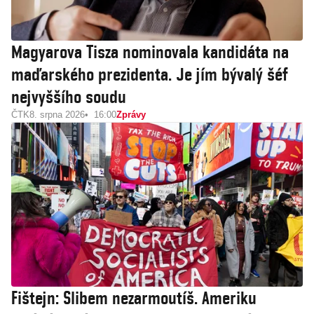
Magyarova Tisza nominovala kandidáta na
maďarského prezidenta. Je jím bývalý šéf
nejvyššího soudu
ČTK
8. srpna 2026
16:00
Zprávy
Fištejn: Slibem nezarmoutíš. Ameriku