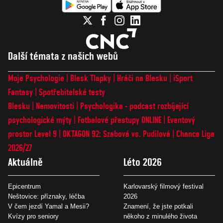
Další témata z našich webů
Moje Psychologie
Blesk Tlapky
Hráči na Blesku
iSport
Fantasy
Spotřebitelské testy
Blesku
Nemovitosti
Psychologika - podcast rozbíjející
psychologické mýty
Fotbalové přestupy ONLINE
Eventový
prostor Level 9
OKTAGON 92: Szabová vs. Pudilová
Chance Liga
2026/27
Aktuálně
Léto 2026
Epicentrum
Karlovarský filmový festival
Neštovice: příznaky, léčba
2026
V čem jezdí Yamal a Mesii?
Znamení, že jste potkali
Kvízy pro seniory
někoho z minulého života