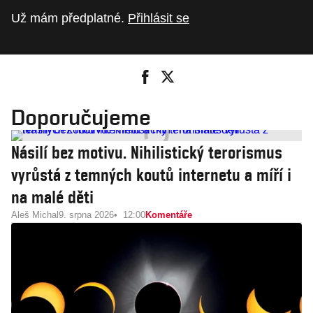
Už mám předplatné.
Přihlásit se
Doporučujeme
Násilí bez motivu. Nihilistický terorismus
vyrůstá z temných koutů internetu a míří i
na malé děti
Aleš Michal
9. srpna 2026
12:00
Komentáře