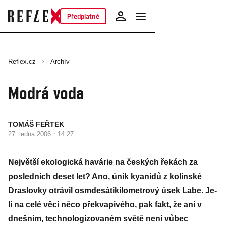
Předplatné
Reflex.cz
Archív
Modrá voda
TOMÁŠ FEŘTEK
·
27. ledna 2006
14:27
Největší ekologická havárie na českých řekách za
posledních deset let? Ano, únik kyanidů z kolínské
Draslovky otrávil osmdesátikilometrový úsek Labe. Je-
li na celé věci něco překvapivého, pak fakt, že ani v
dnešním, technologizovaném světě není vůbec