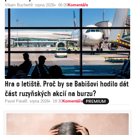
Viliam Buchert
9. srpna 2026
06:00
Komentáře
Hra o letiště. Proč by se Babišovi hodilo dát
část ruzyňských akcií na burzu?
Pavel Páral
8. srpna 2026
18:30
Komentáře