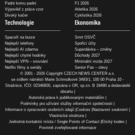
Padni komu padni
F1 2026
Výpověď z práce vzor
Atletika 2026
Divoký kačer
Cyklistika 2026
Technologie
Ekonomika
SpaceX na burze
Smrt OSVČ
Nejlepší telefony
Spořicí účty
Nejlepší AI zdarma
Superdávka – změny
Nejlepší chytré hodinky
Důchody 2027
Nejlepší VPN – srovnání
Minimální mzda 2027
Netflix filmy a seriály
Senior Pas – slevy
© 2001 - 2026 Copyright
CZECH NEWS CENTER a.s.
se sídlem náměstí Marie Schmolkové 3493/1, 100 00 Praha 10 -
Strašnice, IČO: 02346826, zapsána v OR, sp.zn. B 19490 a dodavatelé
obsahu
Autorská práva k publikovaným materiálům
Podmínky pro užívání služby informační společnosti
Informace o zpracování osobních údajů
Cookies
Nastavení soukromí
Vlastnická struktura
Jednotná kontaktní místa / Single Points of Contact
Etický kodex
Povinně zveřejňované informace