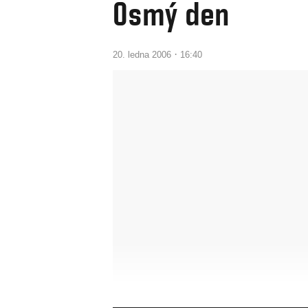
Osmý den
·
20. ledna 2006
16:40