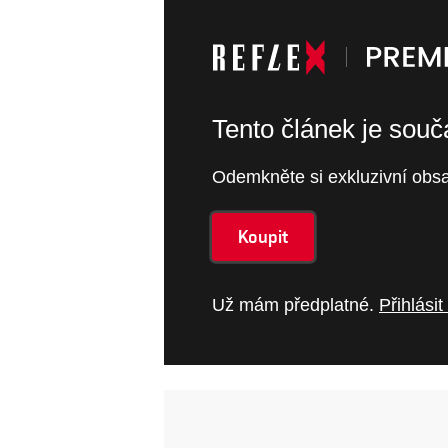
Tento článek je sou
Odemkněte si exkluzivní obsa
Koupit
Už mám předplatné.
Přihlásit