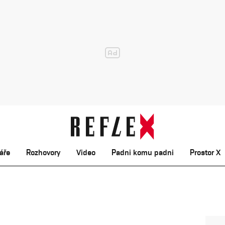
áře
Rozhovory
Video
Padni komu padni
Prostor X