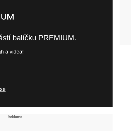
částí balíčku PREMIUM.
h a videa!
 se