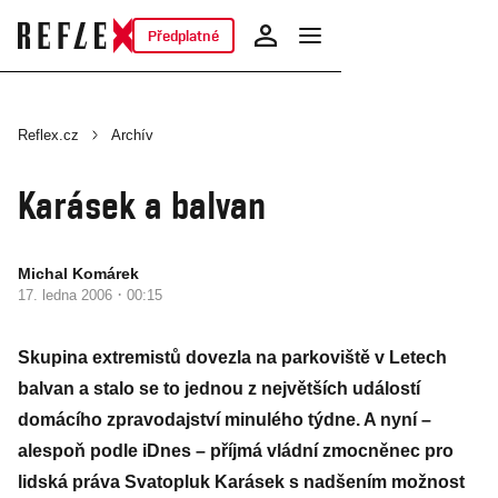
Předplatné
Reflex.cz
Archív
Karásek a balvan
Michal Komárek
·
17. ledna 2006
00:15
Skupina extremistů dovezla na parkoviště v Letech
balvan a stalo se to jednou z největších událostí
domácího zpravodajství minulého týdne. A nyní –
alespoň podle iDnes – příjmá vládní zmocněnec pro
lidská práva Svatopluk Karásek s nadšením možnost