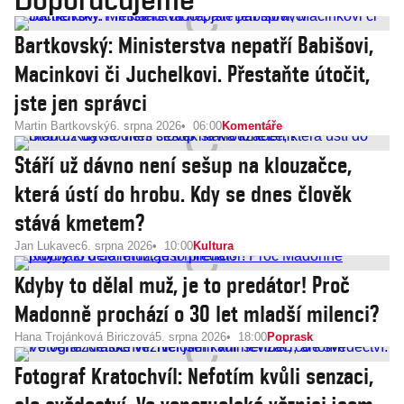
Bartkovský: Ministerstva nepatří Babišovi,
Macinkovi či Juchelkovi. Přestaňte útočit,
jste jen správci
Martin Bartkovský
6. srpna 2026
06:00
Komentáře
Stáří už dávno není sešup na klouzačce,
která ústí do hrobu. Kdy se dnes člověk
stává kmetem?
Jan Lukavec
6. srpna 2026
10:00
Kultura
Kdyby to dělal muž, je to predátor! Proč
Madonně prochází o 30 let mladší milenci?
Hana Trojánková Biriczová
5. srpna 2026
18:00
Poprask
Fotograf Kratochvíl: Nefotím kvůli senzaci,