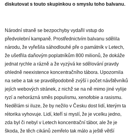
diskutovat s touto skupinkou o smyslu toho balvanu.
Národní straně se bezpochyby vydařil vstup do
předvolební kampaně. Prostřednictvím balvanu sdělila
národu, že vyřešila sáhodlouhé pře o památník v Letech,
že ušetřila daňovým poplatníkům 800 milionů, že dokáže
jednat rychle a rázně a že vyzývá ke sdělování pravdy
ohledně neexistence koncentračního tábora. Upozornila
na sebe a tak se pravděpodobně zvýší i počet návštěvníků
jejích webových stránek, z nichž se na ně mimo jiné vylije
ryzí a nehorázná směs populismu, xenofobie a rasismu.
Nedělám si iluze, že by nežilo v Česku dost lidí, kterým ta
rétorika vyhovuje. Lidí, kteří si myslí, že je vcelku jedno,
zda byl či nebyl v Letech koncentrační tábor, ale že je
škoda, že těch cikánů zemřelo tak málo a ještě větší