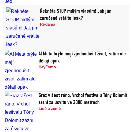
Řekněte STOP mdlým vlasům! Jak jim
zaručeně vrátíte lesk?
Reklama
AI Meta brýle mají zjednodušit život, zatím ale
dělají opak
HeyFomo
Sraz v šest ráno. Vrchol festivalu Tóny Dolomit
zazní za úsvitu ve 3000 metrech
Lidé a země