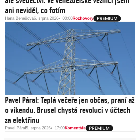
ale svědectví. Ve venezuelské věznici jsem
ani neviděl, co fotím
Hana Benešová
6. srpna 2026
08:00
Rozhovory
Pavel Páral: Teplá večeře jen občas, praní až
o víkendu. Brusel chystá revoluci v účtech
za elektřinu
Pavel Páral
5. srpna 2026
17:00
Komentáře