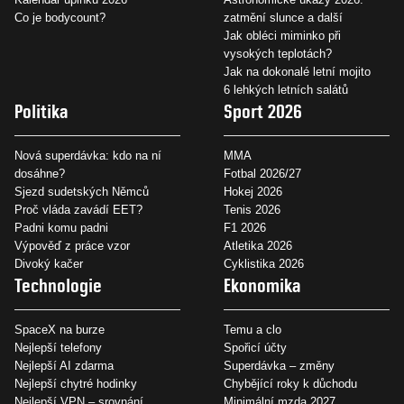
Co je bodycount?
zatmění slunce a další
Jak obléci miminko při
vysokých teplotách?
Jak na dokonalé letní mojito
6 lehkých letních salátů
Politika
Sport 2026
Nová superdávka: kdo na ní
MMA
dosáhne?
Fotbal 2026/27
Sjezd sudetských Němců
Hokej 2026
Proč vláda zavádí EET?
Tenis 2026
Padni komu padni
F1 2026
Výpověď z práce vzor
Atletika 2026
Divoký kačer
Cyklistika 2026
Technologie
Ekonomika
SpaceX na burze
Temu a clo
Nejlepší telefony
Spořicí účty
Nejlepší AI zdarma
Superdávka – změny
Nejlepší chytré hodinky
Chybějící roky k důchodu
Nejlepší VPN – srovnání
Minimální mzda 2027