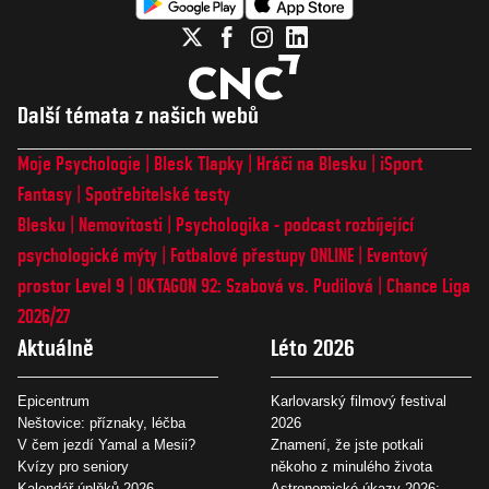
Další témata z našich webů
Moje Psychologie
Blesk Tlapky
Hráči na Blesku
iSport
Fantasy
Spotřebitelské testy
Blesku
Nemovitosti
Psychologika - podcast rozbíjející
psychologické mýty
Fotbalové přestupy ONLINE
Eventový
prostor Level 9
OKTAGON 92: Szabová vs. Pudilová
Chance Liga
2026/27
Aktuálně
Léto 2026
Epicentrum
Karlovarský filmový festival
Neštovice: příznaky, léčba
2026
V čem jezdí Yamal a Mesii?
Znamení, že jste potkali
Kvízy pro seniory
někoho z minulého života
Kalendář úplňků 2026
Astronomické úkazy 2026: