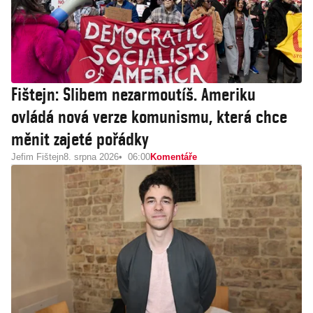
Fištejn: Slibem nezarmoutíš. Ameriku
ovládá nová verze komunismu, která chce
měnit zajeté pořádky
Jefim Fištejn
8. srpna 2026
06:00
Komentáře