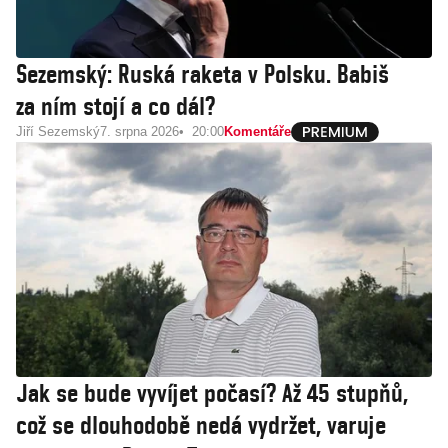
Sezemský: Ruská raketa v Polsku. Babiš
za ním stojí a co dál?
Jiří Sezemský
7. srpna 2026
20:00
Komentáře
Jak se bude vyvíjet počasí? Až 45 stupňů,
což se dlouhodobě nedá vydržet, varuje