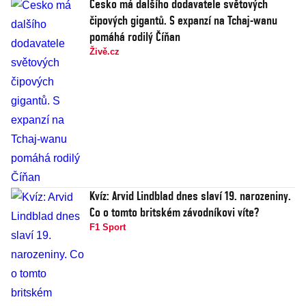
Česko má dalšího dodavatele světových
čipových gigantů. S expanzí na Tchaj-wanu
pomáhá rodilý Číňan
Živě.cz
Kvíz: Arvid Lindblad dnes slaví 19. narozeniny.
Co o tomto britském závodníkovi víte?
F1 Sport