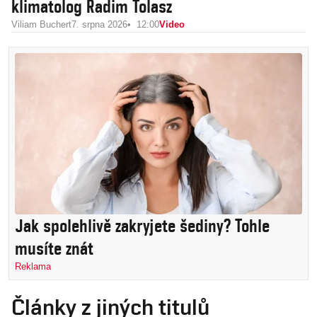
klimatolog Radim Tolasz
Viliam Buchert
7. srpna 2026
12:00
Video
Jak spolehlivě zakryjete šediny? Tohle
musíte znát
Reklama
Články z jiných titulů