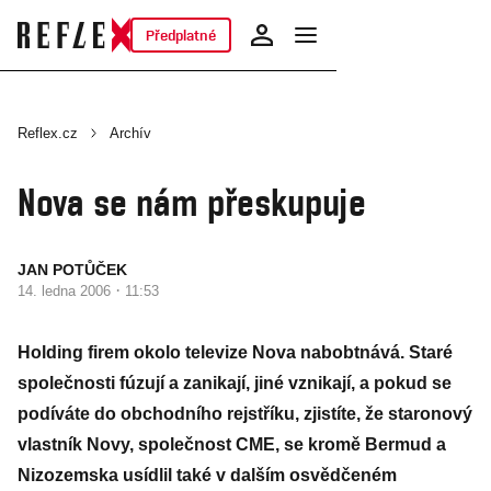
Předplatné
Reflex.cz
Archív
Nova se nám přeskupuje
JAN POTŮČEK
·
14. ledna 2006
11:53
Holding firem okolo televize Nova nabobtnává. Staré
společnosti fúzují a zanikají, jiné vznikají, a pokud se
podíváte do obchodního rejstříku, zjistíte, že staronový
vlastník Novy, společnost CME, se kromě Bermud a
Nizozemska usídlil také v dalším osvědčeném