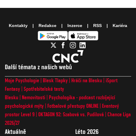
Kontakty
Redakce
Inzerce
RSS
Kariéra
Další témata z našich webů
Moje Psychologie
Blesk Tlapky
Hráči na Blesku
iSport
Fantasy
Spotřebitelské testy
Blesku
Nemovitosti
Psychologika - podcast rozbíjející
psychologické mýty
Fotbalové přestupy ONLINE
Eventový
prostor Level 9
OKTAGON 92: Szabová vs. Pudilová
Chance Liga
2026/27
Aktuálně
Léto 2026