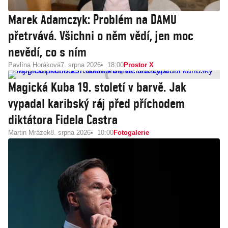
Marek Adamczyk: Problém na DAMU
přetrvává. Všichni o něm vědí, jen moc
nevědí, co s ním
Pavlína Horáková
7. srpna 2026
18:00
Prostor X
Magická Kuba 19. století v barvě. Jak
vypadal karibský ráj před příchodem
diktátora Fidela Castra
Martin Mrázek
8. srpna 2026
10:00
Fotogalerie