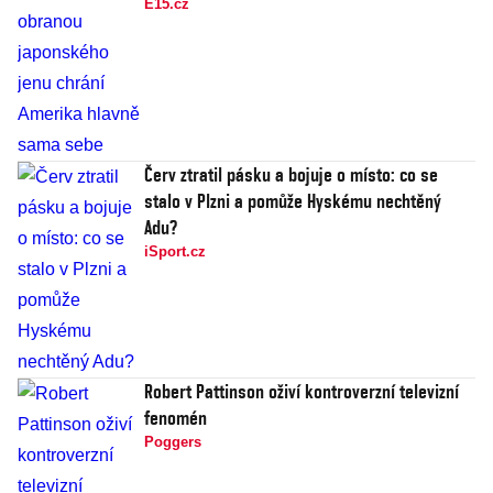
E15.cz
Červ ztratil pásku a bojuje o místo: co se
stalo v Plzni a pomůže Hyskému nechtěný
Adu?
iSport.cz
Robert Pattinson oživí kontroverzní televizní
fenomén
Poggers