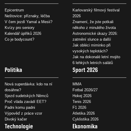
Epicentrum
Karlovarský filmový festival
Neštovice: příznaky, léčba
2026
V čem jezdí Yamal a Mesii?
Znamení, že jste potkali
Kvízy pro seniory
někoho z minulého života
Kalendář úplňků 2026
Astronomické úkazy 2026:
Co je bodycount?
zatmění slunce a další
Jak obléci miminko při
vysokých teplotách?
Jak na dokonalé letní mojito
6 lehkých letních salátů
Politika
Sport 2026
Nová superdávka: kdo na ní
MMA
dosáhne?
Fotbal 2026/27
Sjezd sudetských Němců
Hokej 2026
Proč vláda zavádí EET?
Tenis 2026
Padni komu padni
F1 2026
Výpověď z práce vzor
Atletika 2026
Divoký kačer
Cyklistika 2026
Technologie
Ekonomika