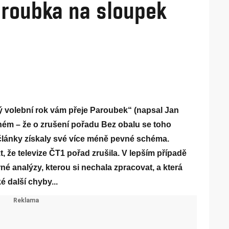
aroubka na sloupek
 volební rok vám přeje Paroubek“ (napsal Jan
iném – že o zrušení pořadu Bez obalu se toho
články získaly své více méně pevné schéma.
kt, že televize ČT1 pořad zrušila. V lepším případě
né analýzy, kterou si nechala zpracovat, a která
é další chyby...