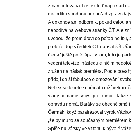
zmanipulovaná. Reflex teď například nap
metodiku vhodnou pro pořad zpravodajský
A dokonce ani odborník, pokud celou an
nepodívá na webové stránky ČT. Ale zní 
uvedou, že premiérovi se pořad nelíbil, a
protože dopis řediteli ČT napsal šéf Úř
čtenář ještě poté tápal v tom, kdo je p
vedení televize, následuje ničím nedolo
zrušen na nátlak premiéra. Podle povah
přidají další fabulace o omezování svobo
Reflex se tohoto schématu drží velmi dů
vlády nemáme smysl pro humor. Takže za
opravdu nemá. Baráky se obecně smějí m
Čermák, když parafrázoval výrok Václav
„že by mu to se současným premiérem klap
Spíše hulvátský ve vztahu k bývalé váž