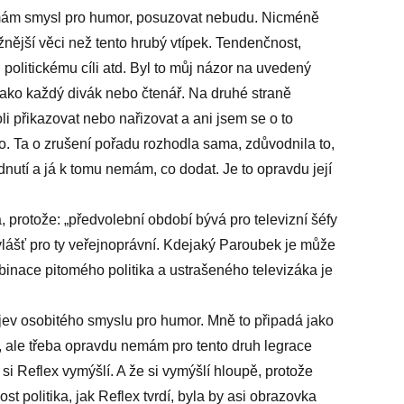
emám smysl pro humor, posuzovat nebudu. Nicméně
žnější věci než tento hrubý vtípek. Tendenčnost,
 politickému cíli atd. Byl to můj názor na uvedený
jako každý divák nebo čtenář. Na druhé straně
 přikazovat nebo nařizovat a ani jsem se o to
. Ta o zrušení pořadu rozhodla sama, zdůvodnila to,
odnutí a já k tomu nemám, co dodat. Je to opravdu její
a, protože: „předvolební období bývá pro televizní šéfy
 Zvlášť pro ty veřejnoprávní. Kdejaký Paroubek je může
mbinace pitomého politika a ustrašeného televizáka je
jev osobitého smyslu pro humor. Mně to připadá jako
, ale třeba opravdu nemám pro tento druh legrace
i Reflex vymýšlí. A že si vymýšlí hloupě, protože
st politika, jak Reflex tvrdí, byla by asi obrazovka