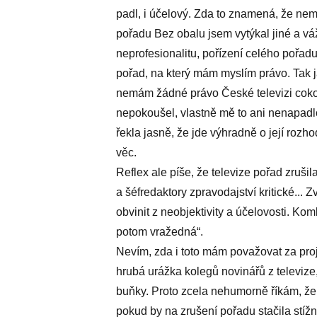
padl, i účelový. Zda to znamená, že n
pořadu Bez obalu jsem vytýkal jiné a vá
neprofesionalitu, pořízení celého pořadu
pořad, na který mám myslím právo. Tak 
nemám žádné právo České televizi cokoli
nepokoušel, vlastně mě to ani nenapadlo
řekla jasně, že jde výhradně o její rozh
věc.
Reflex ale píše, že televize pořad zrušil
a šéfredaktory zpravodajství kritické...
obvinit z neobjektivity a účelovosti. Ko
potom vražedná“.
Nevím, zda i toto mám považovat za pro
hrubá urážka kolegů novinářů z televize
buňky. Proto zcela nehumorně říkám, že s
pokud by na zrušení pořadu stačila stížno