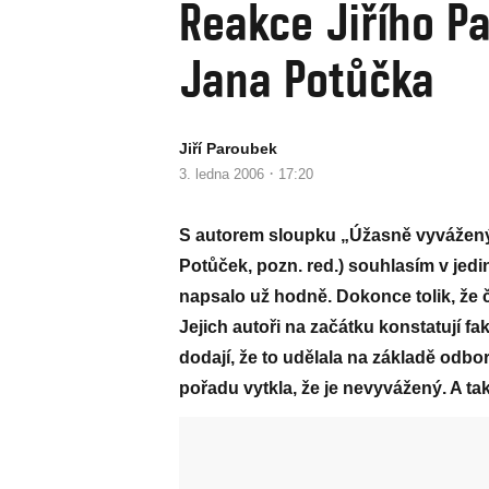
Reakce Jiřího P
Jana Potůčka
Jiří Paroubek
·
3. ledna 2006
17:20
S autorem sloupku „Úžasně vyvážený
Potůček, pozn. red.) souhlasím v jed
napsalo už hodně. Dokonce tolik, že 
Jejich autoři na začátku konstatují fa
dodají, že to udělala na základě odbor
pořadu vytkla, že je nevyvážený. A tak