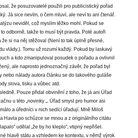
sal, že posuzovatelé použili pro publicistický pořad
. Já sice nevím, o čem mluví, ale neví to ani čtenář.
alýzu neviděl, což myslím těžko mohl. Pokud se
to odborně, takže to musí být pravda. Poté autoři
 že si na něj stěžoval (Není to tak úplně přesné,
adu vlády.). Tomu už rozumí každý. Pokud by laskavý
adouch a kdo zmanipuloval posudek o pořadu a ovlivnil
žený, ale naprosto jednoznačný závěr, že pořad byl
y nebo nálady autora článku se do takového guláše
dy slova, tisku a vůbec atd.
sledně. Pouze přidal obvinění z toho, že já ani Úřad
čnu u této „novinky „. Úřad smysl pro humor asi
álo a úředníci v nich sedící úřadují. Mně Miloš
a Havla po schůzce se mnou a z originálního citátu
alo“ udělal „že by ho kleplo“, vtipný nepřišel.
ené hlavě státu a vzhledem ke kontextu, v němž výrok