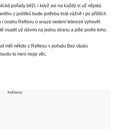
tické pořady běží, i když asi na každý si už nějaký
kterého z politiků bude potřeba brát vážně i po příštích
 i úvahu Reflexu o snaze vedení televize vyhovět
tě vsadil už dávno na jednu stranu a píše podle toho.
okud měl někdo z Reflexu v pořadu Bez obalu
pravdu to není moje věc.