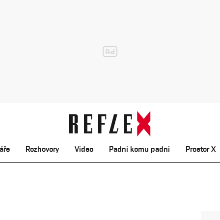
áře
Rozhovory
Video
Padni komu padni
Prostor X