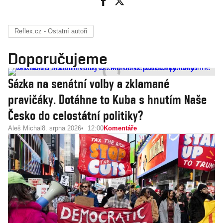
Reflex.cz - Ostatní autoři
Doporučujeme
Sázka na senátní volby a zklamané
pravičáky. Dotáhne to Kuba s hnutím Naše
Česko do celostátní politiky?
Aleš Michal
8. srpna 2026
12:00
Komentáře