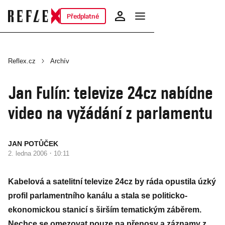
Předplatné
Reflex.cz
Archív
Jan Fulín: televize 24cz nabídne
video na vyžádání z parlamentu
JAN POTŮČEK
·
2. ledna 2006
10:11
Kabelová a satelitní televize 24cz by ráda opustila úzký
profil parlamentního kanálu a stala se politicko-
ekonomickou stanicí s širším tematickým záběrem.
Nechce se omezovat pouze na přenosy a záznamy z