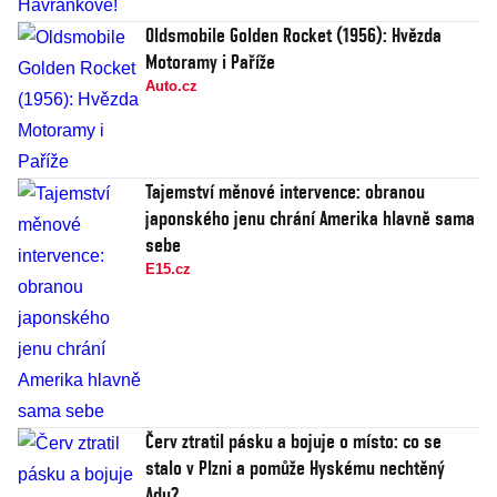
Oldsmobile Golden Rocket (1956): Hvězda
Motoramy i Paříže
Auto.cz
Tajemství měnové intervence: obranou
japonského jenu chrání Amerika hlavně sama
sebe
E15.cz
Červ ztratil pásku a bojuje o místo: co se
stalo v Plzni a pomůže Hyskému nechtěný
Adu?