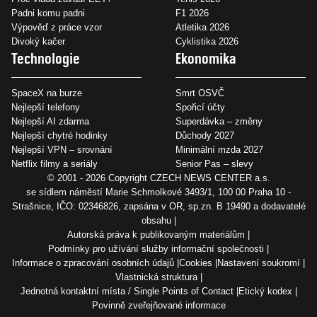
Padni komu padni
F1 2026
Výpověď z práce vzor
Atletika 2026
Divoký kačer
Cyklistika 2026
Technologie
Ekonomika
SpaceX na burze
Smrt OSVČ
Nejlepší telefony
Spořicí účty
Nejlepší AI zdarma
Superdávka – změny
Nejlepší chytré hodinky
Důchody 2027
Nejlepší VPN – srovnání
Minimální mzda 2027
Netflix filmy a seriály
Senior Pas – slevy
© 2001 - 2026 Copyright
CZECH NEWS CENTER a.s.
se sídlem náměstí Marie Schmolkové 3493/1, 100 00 Praha 10 -
Strašnice, IČO: 02346826, zapsána v OR, sp.zn. B 19490 a dodavatelé
obsahu
Autorská práva k publikovaným materiálům
Podmínky pro užívání služby informační společnosti
Informace o zpracování osobních údajů
Cookies
Nastavení soukromí
Vlastnická struktura
Jednotná kontaktní místa / Single Points of Contact
Etický kodex
Povinně zveřejňované informace