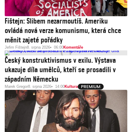
Fištejn: Slibem nezarmoutíš. Ameriku
ovládá nová verze komunismu, která chce
měnit zajeté pořádky
Jefim Fištejn
8. srpna 2026
06:00
Komentáře
Český konstruktivismus v exilu. Výstava
ukazuje díla umělců, kteří se prosadili v
západním Německu
Marek Gregor
8. srpna 2026
14:00
Kultura