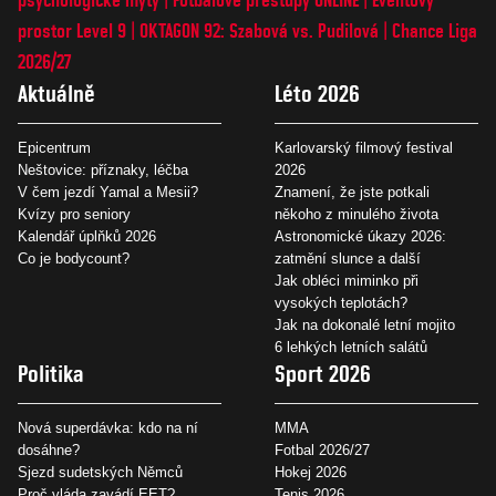
prostor Level 9
OKTAGON 92: Szabová vs. Pudilová
Chance Liga
2026/27
Aktuálně
Léto 2026
Epicentrum
Karlovarský filmový festival
Neštovice: příznaky, léčba
2026
V čem jezdí Yamal a Mesii?
Znamení, že jste potkali
Kvízy pro seniory
někoho z minulého života
Kalendář úplňků 2026
Astronomické úkazy 2026:
Co je bodycount?
zatmění slunce a další
Jak obléci miminko při
vysokých teplotách?
Jak na dokonalé letní mojito
6 lehkých letních salátů
Politika
Sport 2026
Nová superdávka: kdo na ní
MMA
dosáhne?
Fotbal 2026/27
Sjezd sudetských Němců
Hokej 2026
Proč vláda zavádí EET?
Tenis 2026