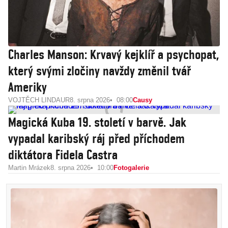
Charles Manson: Krvavý kejklíř a psychopat,
který svými zločiny navždy změnil tvář
Ameriky
VOJTĚCH LINDAUR
8. srpna 2026
08:00
Causy
Magická Kuba 19. století v barvě. Jak
vypadal karibský ráj před příchodem
diktátora Fidela Castra
Martin Mrázek
8. srpna 2026
10:00
Fotogalerie