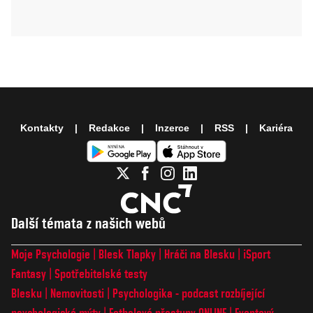
Kontakty
Redakce
Inzerce
RSS
Kariéra
Další témata z našich webů
Moje Psychologie
Blesk Tlapky
Hráči na Blesku
iSport
Fantasy
Spotřebitelské testy
Blesku
Nemovitosti
Psychologika - podcast rozbíjející
psychologické mýty
Fotbalové přestupy ONLINE
Eventový