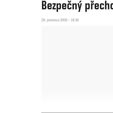
Bezpečný přech
·
29. prosince 2005
19:36