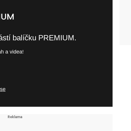
částí balíčku PREMIUM.
h a videa!
 se