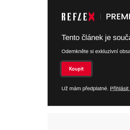
Tento článek je sou
Odemkněte si exkluzivní obsa
Koupit
Už mám předplatné.
Přihlásit