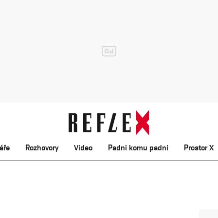
áře
Rozhovory
Video
Padni komu padni
Prostor X