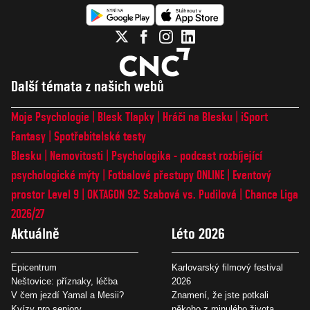
Další témata z našich webů
Moje Psychologie
Blesk Tlapky
Hráči na Blesku
iSport
Fantasy
Spotřebitelské testy
Blesku
Nemovitosti
Psychologika - podcast rozbíjející
psychologické mýty
Fotbalové přestupy ONLINE
Eventový
prostor Level 9
OKTAGON 92: Szabová vs. Pudilová
Chance Liga
2026/27
Aktuálně
Léto 2026
Epicentrum
Karlovarský filmový festival
Neštovice: příznaky, léčba
2026
V čem jezdí Yamal a Mesii?
Znamení, že jste potkali
Kvízy pro seniory
někoho z minulého života