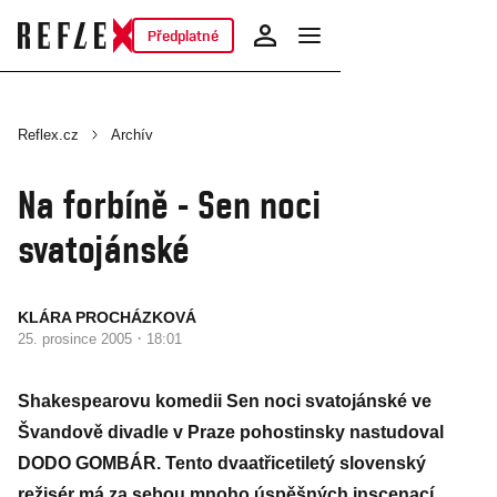
Předplatné
Reflex.cz
Archív
Na forbíně - Sen noci
svatojánské
KLÁRA PROCHÁZKOVÁ
·
25. prosince 2005
18:01
Shakespearovu komedii Sen noci svatojánské ve
Švandově divadle v Praze pohostinsky nastudoval
DODO GOMBÁR. Tento dvaatřicetiletý slovenský
režisér má za sebou mnoho úspěšných inscenací