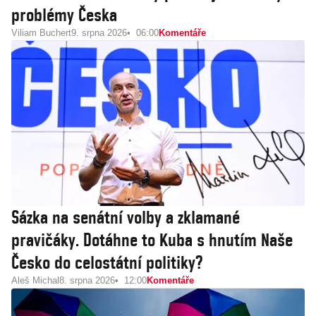
problémy Česka
Viliam Buchert
9. srpna 2026
06:00
Komentáře
Sázka na senátní volby a zklamané
pravičáky. Dotáhne to Kuba s hnutím Naše
Česko do celostátní politiky?
Aleš Michal
8. srpna 2026
12:00
Komentáře