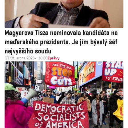
Magyarova Tisza nominovala kandidáta na
maďarského prezidenta. Je jím bývalý šéf
nejvyššího soudu
ČTK
8. srpna 2026
16:00
Zprávy