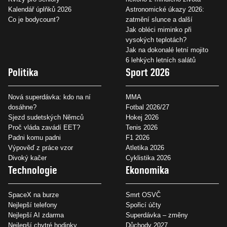
Kalendář úplňků 2026
Astronomické úkazy 2026:
Co je bodycount?
zatmění slunce a další
Jak obléci miminko při
vysokých teplotách?
Jak na dokonalé letní mojito
6 lehkých letních salátů
Politika
Sport 2026
Nová superdávka: kdo na ní
MMA
dosáhne?
Fotbal 2026/27
Sjezd sudetských Němců
Hokej 2026
Proč vláda zavádí EET?
Tenis 2026
Padni komu padni
F1 2026
Výpověď z práce vzor
Atletika 2026
Divoký kačer
Cyklistika 2026
Technologie
Ekonomika
SpaceX na burze
Smrt OSVČ
Nejlepší telefony
Spořicí účty
Nejlepší AI zdarma
Superdávka – změny
Nejlepší chytré hodinky
Důchody 2027