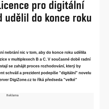
Licence pro digitální
d udělil do konce roku
ání nebrání nic v tom, aby do konce roku udělila
zice v multiplexech B a C. V současné době radní
stají se zahájit proces rozhodování, který by
nt schválí a prezident podepíše "digitální" novelu
erver DigiZone.cz to říká předseda "velké"