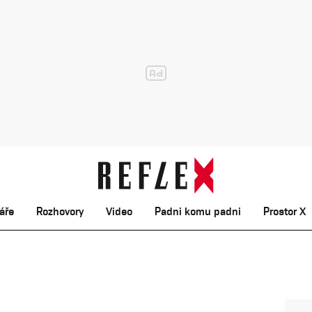
áře
Rozhovory
Video
Padni komu padni
Prostor X