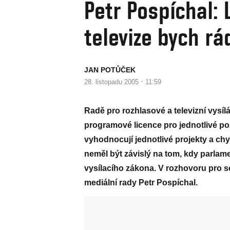
Petr Pospíchal: 
televize bych rá
JAN POTŮČEK
·
28. listopadu 2005
11:59
Radě pro rozhlasové a televizní vysíl
programové licence pro jednotlivé po
vyhodnocují jednotlivé projekty a chy
neměl být závislý na tom, kdy parlame
vysílacího zákona. V rozhovoru pro s
mediální rady Petr Pospíchal.