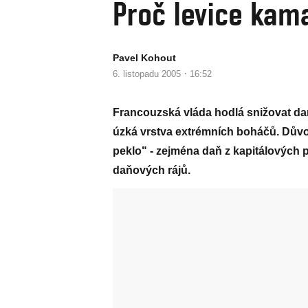
Proč levice kama
Pavel Kohout
·
6. listopadu 2005
16:52
Francouzská vláda hodlá snižovat da
úzká vrstva extrémních boháčů. Důvod
peklo" - zejména daň z kapitálových p
daňových rájů.