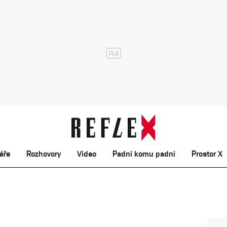
áře
Rozhovory
Video
Padni komu padni
Prostor X