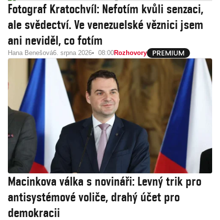
Fotograf Kratochvíl: Nefotím kvůli senzaci,
ale svědectví. Ve venezuelské věznici jsem
ani neviděl, co fotím
Hana Benešová
6. srpna 2026
08:00
Rozhovory
Macinkova válka s novináři: Levný trik pro
antisystémové voliče, drahý účet pro
demokracii