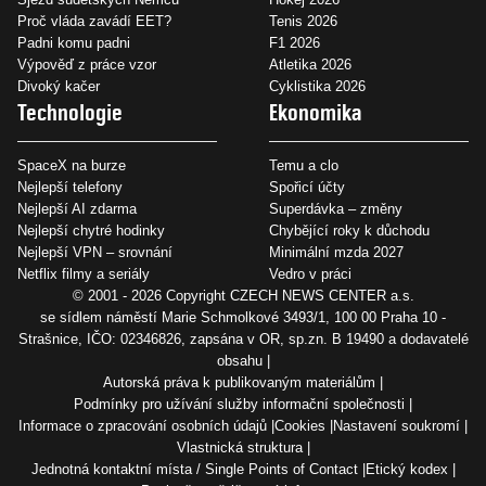
Proč vláda zavádí EET?
Tenis 2026
Padni komu padni
F1 2026
Výpověď z práce vzor
Atletika 2026
Divoký kačer
Cyklistika 2026
Technologie
Ekonomika
SpaceX na burze
Temu a clo
Nejlepší telefony
Spořicí účty
Nejlepší AI zdarma
Superdávka – změny
Nejlepší chytré hodinky
Chybějící roky k důchodu
Nejlepší VPN – srovnání
Minimální mzda 2027
Netflix filmy a seriály
Vedro v práci
© 2001 - 2026 Copyright
CZECH NEWS CENTER a.s.
se sídlem náměstí Marie Schmolkové 3493/1, 100 00 Praha 10 -
Strašnice, IČO: 02346826, zapsána v OR, sp.zn. B 19490 a dodavatelé
obsahu
Autorská práva k publikovaným materiálům
Podmínky pro užívání služby informační společnosti
Informace o zpracování osobních údajů
Cookies
Nastavení soukromí
Vlastnická struktura
Jednotná kontaktní místa / Single Points of Contact
Etický kodex