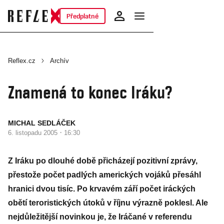
Předplatné
Reflex.cz
Archív
Znamená to konec Iráku?
MICHAL SEDLÁČEK
·
6. listopadu 2005
16:30
Z Iráku po dlouhé době přicházejí pozitivní zprávy,
přestože počet padlých amerických vojáků přesáhl
hranici dvou tisíc. Po krvavém září počet iráckých
obětí teroristických útoků v říjnu výrazně poklesl. Ale
nejdůležitější novinkou je, že Iráčané v referendu