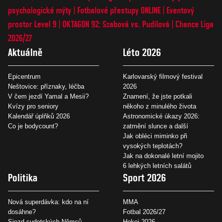
psychologické mýty
Fotbalové přestupy ONLINE
Eventový
prostor Level 9
OKTAGON 92: Szabová vs. Pudilová
Chance Liga
2026/27
Aktuálně
Léto 2026
Epicentrum
Karlovarský filmový festival
Neštovice: příznaky, léčba
2026
V čem jezdí Yamal a Mesii?
Znamení, že jste potkali
Kvízy pro seniory
někoho z minulého života
Kalendář úplňků 2026
Astronomické úkazy 2026:
Co je bodycount?
zatmění slunce a další
Jak obléci miminko při
vysokých teplotách?
Jak na dokonalé letní mojito
6 lehkých letních salátů
Politika
Sport 2026
Nová superdávka: kdo na ní
MMA
dosáhne?
Fotbal 2026/27
Sjezd sudetských Němců
Hokej 2026