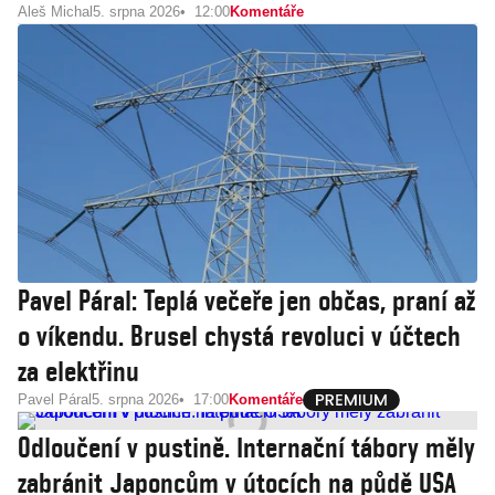
Aleš Michal
5. srpna 2026
12:00
Komentáře
Pavel Páral: Teplá večeře jen občas, praní až
o víkendu. Brusel chystá revoluci v účtech
za elektřinu
Pavel Páral
5. srpna 2026
17:00
Komentáře
Odloučení v pustině. Internační tábory měly
zabránit Japoncům v útocích na půdě USA