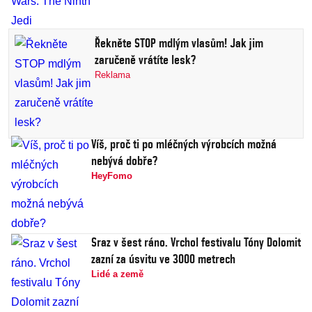
Řekněte STOP mdlým vlasům! Jak jim
zaručeně vrátíte lesk?
Reklama
Víš, proč ti po mléčných výrobcích možná
nebývá dobře?
HeyFomo
Sraz v šest ráno. Vrchol festivalu Tóny Dolomit
zazní za úsvitu ve 3000 metrech
Lidé a země