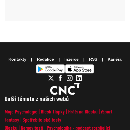
Kontakty
Redakce
Inzerce
RSS
Kariéra
Další témata z našich webů
Moje Psychologie
Blesk Tlapky
Hráči na Blesku
iSport
Fantasy
Spotřebitelské testy
Blesku
Nemovitosti
Psychologika - podcast rozbíjející