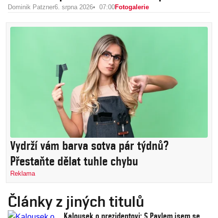
Dominik Patzner
6. srpna 2026
07:00
Fotogalerie
Vydrží vám barva sotva pár týdnů?
Přestaňte dělat tuhle chybu
Reklama
Články z jiných titulů
Kalousek o prezidentovi: S Pavlem jsem se