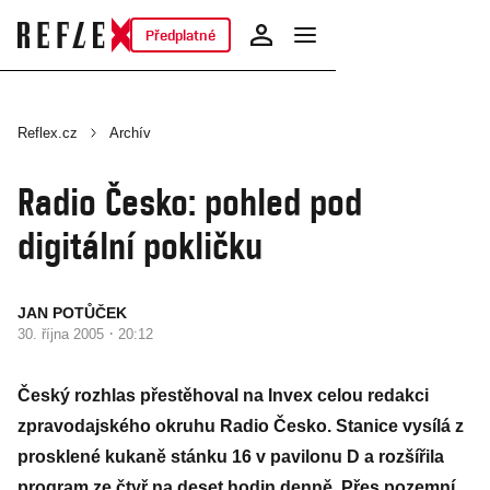
Předplatné
Reflex.cz
Archív
Radio Česko: pohled pod
digitální pokličku
JAN POTŮČEK
·
30. října 2005
20:12
Český rozhlas přestěhoval na Invex celou redakci
zpravodajského okruhu Radio Česko. Stanice vysílá z
prosklené kukaně stánku 16 v pavilonu D a rozšířila
program ze čtyř na deset hodin denně. Přes pozemní