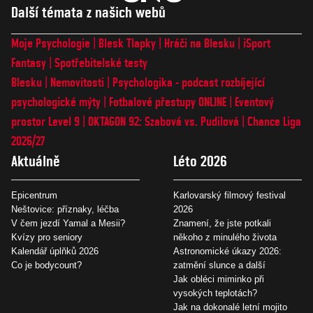
Další témata z našich webů
Moje Psychologie
Blesk Tlapky
Hráči na Blesku
iSport
Fantasy
Spotřebitelské testy
Blesku
Nemovitosti
Psychologika - podcast rozbíjející
psychologické mýty
Fotbalové přestupy ONLINE
Eventový
prostor Level 9
OKTAGON 92: Szabová vs. Pudilová
Chance Liga
2026/27
Aktuálně
Léto 2026
Epicentrum
Karlovarský filmový festival
Neštovice: příznaky, léčba
2026
V čem jezdí Yamal a Mesii?
Znamení, že jste potkali
Kvízy pro seniory
někoho z minulého života
Kalendář úplňků 2026
Astronomické úkazy 2026:
Co je bodycount?
zatmění slunce a další
Jak obléci miminko při
vysokých teplotách?
Jak na dokonalé letní mojito