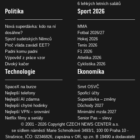
6 lehkých letních salátů
Politika
Sport 2026
Nová superdávka: kdo na ní
MMA
dosáhne?
Fotbal 2026/27
Sjezd sudetských Němců
Hokej 2026
Proč vláda zavádí EET?
Tenis 2026
Padni komu padni
F1 2026
Výpověď z práce vzor
Atletika 2026
Divoký kačer
Cyklistika 2026
Technologie
Ekonomika
SpaceX na burze
Smrt OSVČ
Nejlepší telefony
Spořicí účty
Nejlepší AI zdarma
Superdávka – změny
Nejlepší chytré hodinky
Důchody 2027
Nejlepší VPN – srovnání
Minimální mzda 2027
Netflix filmy a seriály
Senior Pas – slevy
© 2001 - 2026 Copyright
CZECH NEWS CENTER a.s.
se sídlem náměstí Marie Schmolkové 3493/1, 100 00 Praha 10 -
Strašnice, IČO: 02346826, zapsána v OR, sp.zn. B 19490 a dodavatelé