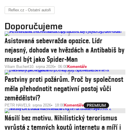
Reflex.cz - Ostatní autoři
Doporučujeme
Asistovaná sebevražda opozice. Lídr
nejasný, dohoda ve hvězdách a Antibabiš by
musel být jako Spider-Man
Viliam Buchert
10. srpna 2026
06:00
Komentáře
Pastviny proti požárům. Proč by společnost
měla přehodnotit negativní postoj vůči
zemědělství?
PETR HAVEL
9. srpna 2026
18:00
Komentáře
Násilí bez motivu. Nihilistický terorismus
vyrůstá z temných koutů internetu a míří i