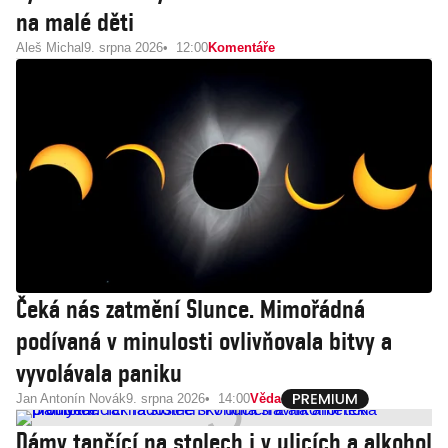
na malé děti
Aleš Michal
9. srpna 2026
12:00
Komentáře
Čeká nás zatmění Slunce. Mimořádná
podívaná v minulosti ovlivňovala bitvy a
vyvolávala paniku
Jan Antonín Novák
9. srpna 2026
14:00
Věda
Dámy tančící na stolech i v ulicích a alkohol