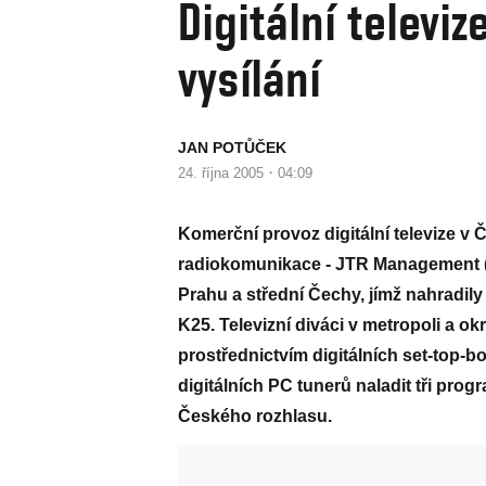
Digitální televiz
vysílání
JAN POTŮČEK
·
24. října 2005
04:09
Komerční provoz digitální televize v Č
radiokomunikace - JTR Management (ČR
Prahu a střední Čechy, jímž nahradil
K25. Televizní diváci v metropoli a o
prostřednictvím digitálních set-top-b
digitálních PC tunerů naladit tři prog
Českého rozhlasu.