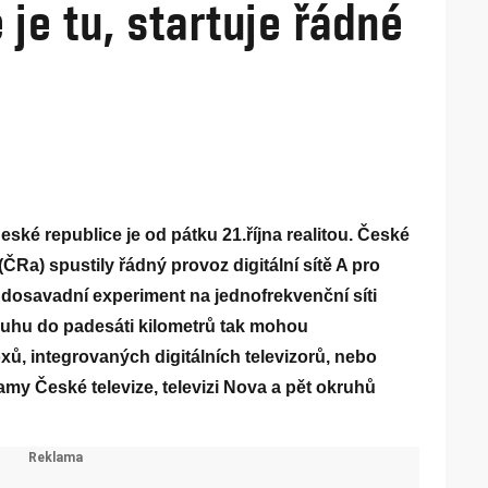
e je tu, startuje řádné
eské republice je od pátku 21.října realitou. České
a) spustily řádný provoz digitální sítě A pro
y dosavadní experiment na jednofrekvenční síti
kruhu do padesáti kilometrů tak mohou
oxů, integrovaných digitálních televizorů, nebo
ramy České televize, televizi Nova a pět okruhů