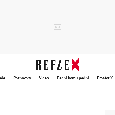
áře
Rozhovory
Video
Padni komu padni
Prostor X