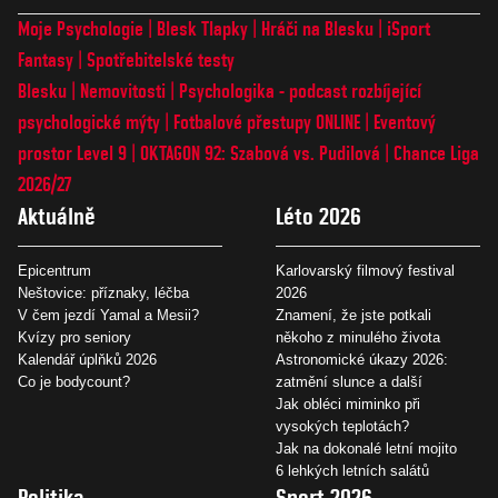
Moje Psychologie
Blesk Tlapky
Hráči na Blesku
iSport
Fantasy
Spotřebitelské testy
Blesku
Nemovitosti
Psychologika - podcast rozbíjející
psychologické mýty
Fotbalové přestupy ONLINE
Eventový
prostor Level 9
OKTAGON 92: Szabová vs. Pudilová
Chance Liga
2026/27
Aktuálně
Léto 2026
Epicentrum
Karlovarský filmový festival
Neštovice: příznaky, léčba
2026
V čem jezdí Yamal a Mesii?
Znamení, že jste potkali
Kvízy pro seniory
někoho z minulého života
Kalendář úplňků 2026
Astronomické úkazy 2026:
Co je bodycount?
zatmění slunce a další
Jak obléci miminko při
vysokých teplotách?
Jak na dokonalé letní mojito
6 lehkých letních salátů
Politika
Sport 2026