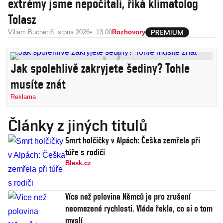
extrémy jsme nepočítali, říká klimatolog
Tolasz
Viliam Buchert
6. srpna 2026
13:00
Rozhovory
Jak spolehlivě zakryjete šediny? Tohle
musíte znát
Reklama
Články z jiných titulů
Smrt holčičky v Alpách: Češka zemřela při
túře s rodiči
Blesk.cz
Více než polovina Němců je pro zrušení
neomezené rychlosti. Vláda řekla, co si o tom
myslí