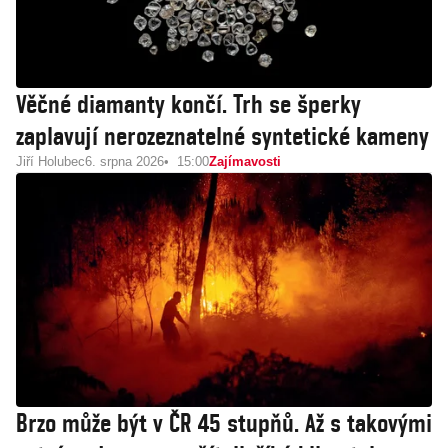
Věčné diamanty končí. Trh se šperky
zaplavují nerozeznatelné syntetické kameny
Jiří Holubec
6. srpna 2026
15:00
Zajímavosti
Brzo může být v ČR 45 stupňů. Až s takovými