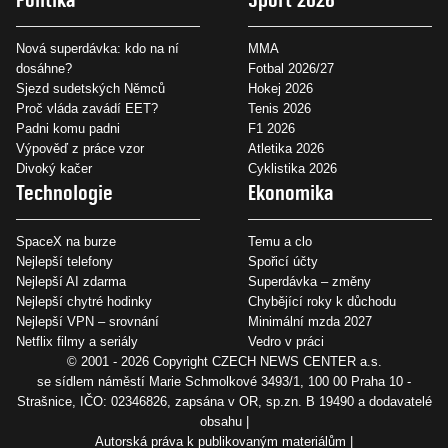
Nová superdávka: kdo na ní
MMA
dosáhne?
Fotbal 2026/27
Sjezd sudetských Němců
Hokej 2026
Proč vláda zavádí EET?
Tenis 2026
Padni komu padni
F1 2026
Výpověď z práce vzor
Atletika 2026
Divoký kačer
Cyklistika 2026
Technologie
Ekonomika
SpaceX na burze
Temu a clo
Nejlepší telefony
Spořicí účty
Nejlepší AI zdarma
Superdávka – změny
Nejlepší chytré hodinky
Chybějící roky k důchodu
Nejlepší VPN – srovnání
Minimální mzda 2027
Netflix filmy a seriály
Vedro v práci
© 2001 - 2026 Copyright
CZECH NEWS CENTER a.s.
se sídlem náměstí Marie Schmolkové 3493/1, 100 00 Praha 10 -
Strašnice, IČO: 02346826, zapsána v OR, sp.zn. B 19490 a dodavatelé
obsahu
Autorská práva k publikovaným materiálům