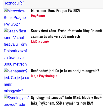
Mercedes- Benz Prague FW SS27
HeyFomo
Sraz v šest ráno. Vrchol festivalu Tóny Dolomit
zazní za úsvitu ve 3000 metrech
Lidé a země
Nenápadný jed: Co je (a co není) misogynie?
Moje Psychologie
Synology má „novou“ řadu NASů. Modely Neo+
lákají výkonem, SSD a vyměnitelnou RAM