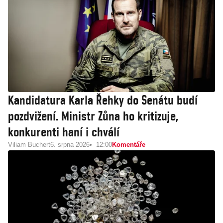
Kandidatura Karla Řehky do Senátu budí
pozdvižení. Ministr Zůna ho kritizuje,
konkurenti haní i chválí
Viliam Buchert
6. srpna 2026
12:00
Komentáře