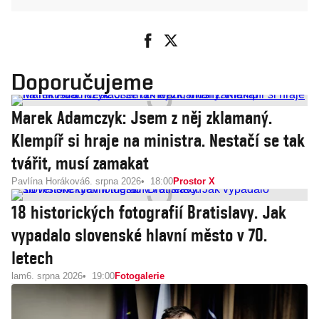
Doporučujeme
Marek Adamczyk: Jsem z něj zklamaný.
Klempíř si hraje na ministra. Nestačí se tak
tvářit, musí zamakat
Pavlína Horáková
6. srpna 2026
18:00
Prostor X
18 historických fotografií Bratislavy. Jak
vypadalo slovenské hlavní město v 70.
letech
lam
6. srpna 2026
19:00
Fotogalerie