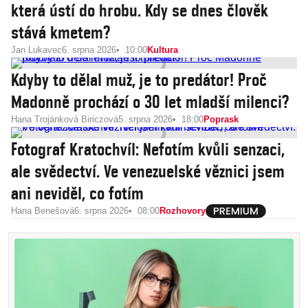
která ústí do hrobu. Kdy se dnes člověk
stává kmetem?
Jan Lukavec
6. srpna 2026
10:00
Kultura
Kdyby to dělal muž, je to predátor! Proč
Madonně prochází o 30 let mladší milenci?
Hana Trojánková Biriczová
5. srpna 2026
18:00
Poprask
Fotograf Kratochvíl: Nefotím kvůli senzaci,
ale svědectví. Ve venezuelské věznici jsem
ani neviděl, co fotím
Hana Benešová
6. srpna 2026
08:00
Rozhovory