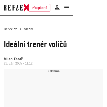
Předplatné
Reflex.cz
Archív
Ideální trenér voličů
Milan Tesař
·
23. září 2005
11:12