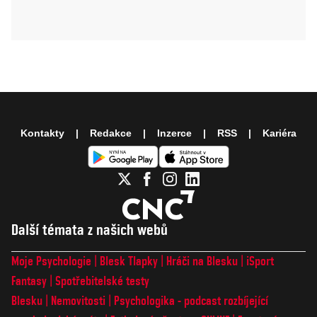
Kontakty
Redakce
Inzerce
RSS
Kariéra
Další témata z našich webů
Moje Psychologie
Blesk Tlapky
Hráči na Blesku
iSport
Fantasy
Spotřebitelské testy
Blesku
Nemovitosti
Psychologika - podcast rozbíjející