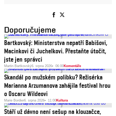
Doporučujeme
Bartkovský: Ministerstva nepatří Babišovi,
Macinkovi či Juchelkovi. Přestaňte útočit,
jste jen správci
Martin Bartkovský
6. srpna 2026
06:00
Komentáře
Skandál po mužském polibku? Režisérka
Marianna Arzumanova zahájila festival hrou
o Oscaru Wildeovi
Marie Bordier
6. srpna 2026
11:00
Kultura
Stáří už dávno není sešup na klouzačce,