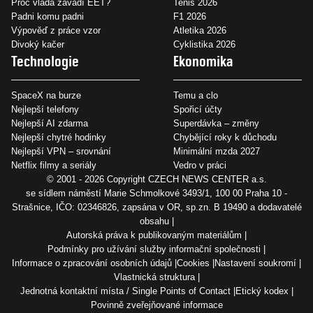
Proč vláda zavádí EET?
Tenis 2026
Padni komu padni
F1 2026
Výpověď z práce vzor
Atletika 2026
Divoký kačer
Cyklistika 2026
Technologie
Ekonomika
SpaceX na burze
Temu a clo
Nejlepší telefony
Spořicí účty
Nejlepší AI zdarma
Superdávka – změny
Nejlepší chytré hodinky
Chybějící roky k důchodu
Nejlepší VPN – srovnání
Minimální mzda 2027
Netflix filmy a seriály
Vedro v práci
© 2001 - 2026 Copyright
CZECH NEWS CENTER a.s.
se sídlem náměstí Marie Schmolkové 3493/1, 100 00 Praha 10 -
Strašnice, IČO: 02346826, zapsána v OR, sp.zn. B 19490 a dodavatelé
obsahu
Autorská práva k publikovaným materiálům
Podmínky pro užívání služby informační společnosti
Informace o zpracování osobních údajů
Cookies
Nastavení soukromí
Vlastnická struktura
Jednotná kontaktní místa / Single Points of Contact
Etický kodex
Povinně zveřejňované informace