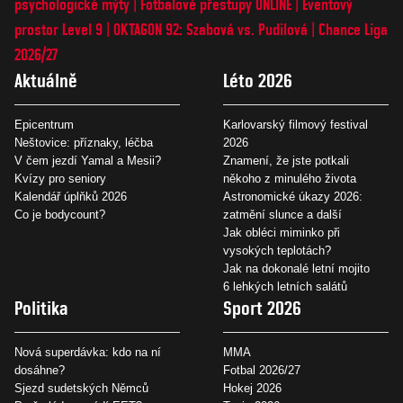
psychologické mýty
Fotbalové přestupy ONLINE
Eventový
prostor Level 9
OKTAGON 92: Szabová vs. Pudilová
Chance Liga
2026/27
Aktuálně
Léto 2026
Epicentrum
Karlovarský filmový festival
Neštovice: příznaky, léčba
2026
V čem jezdí Yamal a Mesii?
Znamení, že jste potkali
Kvízy pro seniory
někoho z minulého života
Kalendář úplňků 2026
Astronomické úkazy 2026:
Co je bodycount?
zatmění slunce a další
Jak obléci miminko při
vysokých teplotách?
Jak na dokonalé letní mojito
6 lehkých letních salátů
Politika
Sport 2026
Nová superdávka: kdo na ní
MMA
dosáhne?
Fotbal 2026/27
Sjezd sudetských Němců
Hokej 2026