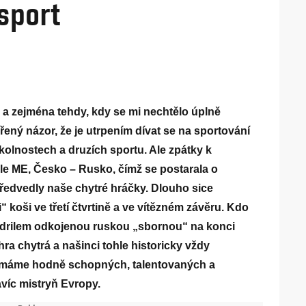
 sport
y a zejména tehdy, kdy se mi nechtělo úplně
řený názor, že je utrpením dívat se na sportování
kolnostech a druzích sportu. Ale zpátky k
ále ME, Česko – Rusko, čímž se postarala o
předvedly naše chytré hráčky. Dlouho sice
“ koši ve třetí čtvrtině a ve vítězném závěru. Kdo
l drilem odkojenou ruskou „sbornou“ na konci
 hra chytrá a našinci tohle historicky vždy
že máme hodně schopných, talentovaných a
víc mistryň Evropy.