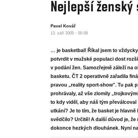
Nejlepší ženský
Pavel Kovář
·
13. září 2005
00:08
… je basketbal! Říkal jsem to vždyck
potvrdit v mužské populaci dost rozší
v podání žen. Samozřejmě záleží na o
basketu. ČT 2 operativně zařadila fin
pravou „reality sport-show“. Tu pak 
prohrávaly, až vše zlomily „trojkovými
to kdy viděl, aby náš tým převálcova
utkání? Je to tím, že basket je hlavně
svědčilo? Určitě! A další důvod je, 
dokonce hezkých dlouhánek. Nyní na