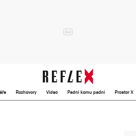
áře
Rozhovory
Video
Padni komu padni
Prostor X