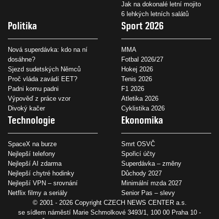
Jak na dokonalé letní mojito
6 lehkých letních salátů
Politika
Sport 2026
Nová superdávka: kdo na ní
MMA
dosáhne?
Fotbal 2026/27
Sjezd sudetských Němců
Hokej 2026
Proč vláda zavádí EET?
Tenis 2026
Padni komu padni
F1 2026
Výpověď z práce vzor
Atletika 2026
Divoký kačer
Cyklistika 2026
Technologie
Ekonomika
SpaceX na burze
Smrt OSVČ
Nejlepší telefony
Spořicí účty
Nejlepší AI zdarma
Superdávka – změny
Nejlepší chytré hodinky
Důchody 2027
Nejlepší VPN – srovnání
Minimální mzda 2027
Netflix filmy a seriály
Senior Pas – slevy
© 2001 - 2026 Copyright
CZECH NEWS CENTER a.s.
se sídlem náměstí Marie Schmolkové 3493/1, 100 00 Praha 10 -