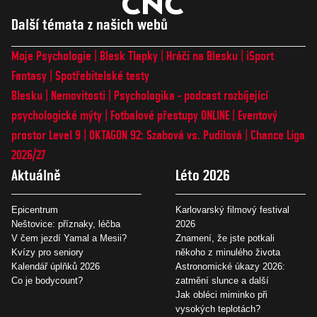
Další témata z našich webů
Moje Psychologie
Blesk Tlapky
Hráči na Blesku
iSport
Fantasy
Spotřebitelské testy
Blesku
Nemovitosti
Psychologika - podcast rozbíjející
psychologické mýty
Fotbalové přestupy ONLINE
Eventový
prostor Level 9
OKTAGON 92: Szabová vs. Pudilová
Chance Liga
2026/27
Aktuálně
Léto 2026
Epicentrum
Karlovarský filmový festival
Neštovice: příznaky, léčba
2026
V čem jezdí Yamal a Mesii?
Znamení, že jste potkali
Kvízy pro seniory
někoho z minulého života
Kalendář úplňků 2026
Astronomické úkazy 2026:
Co je bodycount?
zatmění slunce a další
Jak obléci miminko při
vysokých teplotách?