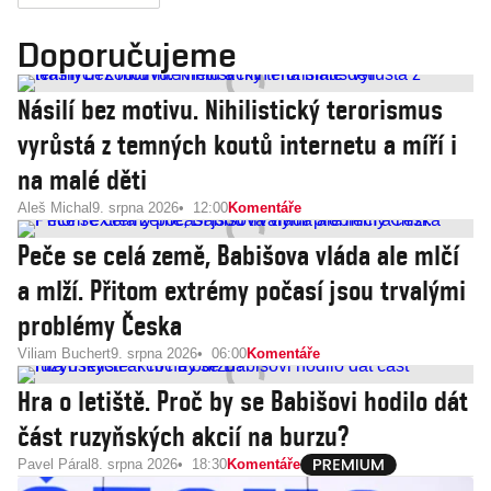
Doporučujeme
Násilí bez motivu. Nihilistický terorismus
vyrůstá z temných koutů internetu a míří i
na malé děti
Aleš Michal
9. srpna 2026
12:00
Komentáře
Peče se celá země, Babišova vláda ale mlčí
a mlží. Přitom extrémy počasí jsou trvalými
problémy Česka
Viliam Buchert
9. srpna 2026
06:00
Komentáře
Hra o letiště. Proč by se Babišovi hodilo dát
část ruzyňských akcií na burzu?
Pavel Páral
8. srpna 2026
18:30
Komentáře