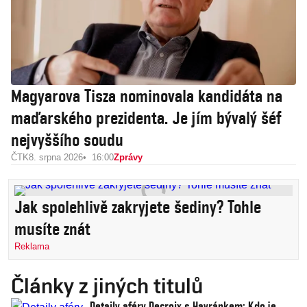
Magyarova Tisza nominovala kandidáta na
maďarského prezidenta. Je jím bývalý šéf
nejvyššího soudu
ČTK
8. srpna 2026
16:00
Zprávy
Jak spolehlivě zakryjete šediny? Tohle
musíte znát
Reklama
Články z jiných titulů
Detaily aféry Decroix s Havránkem: Kdo je