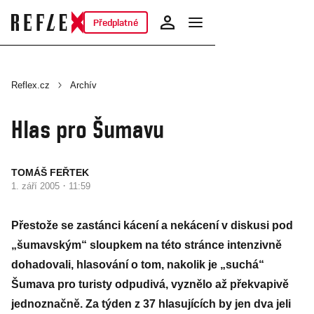
Předplatné
Reflex.cz
Archív
Hlas pro Šumavu
TOMÁŠ FEŘTEK
·
1. září 2005
11:59
Přestože se zastánci kácení a nekácení v diskusi pod
„šumavským“ sloupkem na této stránce intenzivně
dohadovali, hlasování o tom, nakolik je „suchá“
Šumava pro turisty odpudivá, vyznělo až překvapivě
jednoznačně. Za týden z 37 hlasujících by jen dva jeli