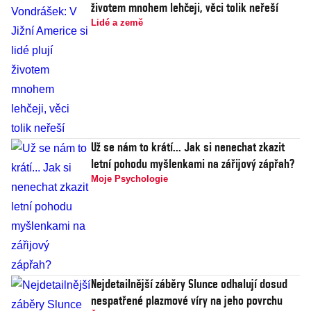
životem mnohem lehčeji, věci tolik neřeší
Lidé a země
Už se nám to krátí... Jak si nenechat zkazit
letní pohodu myšlenkami na zářijový zápřah?
Moje Psychologie
Nejdetailnější záběry Slunce odhalují dosud
nespatřené plazmové víry na jeho povrchu