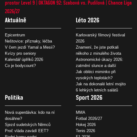
prostor Level 9
OKTAGON 92: Szabová vs. Pudilová
Chance Liga
2026/27
Aktuálně
Léto 2026
Epicentrum
Karlovarský filmový festival
Neštovice: příznaky, léčba
2026
V čem jezdí Yamal a Mesii?
Znamení, že jste potkali
Kvízy pro seniory
někoho z minulého života
Kalendář úplňků 2026
Astronomické úkazy 2026:
Co je bodycount?
zatmění slunce a další
Jak obléci miminko při
vysokých teplotách?
Jak na dokonalé letní mojito
6 lehkých letních salátů
Politika
Sport 2026
Nová superdávka: kdo na ní
MMA
dosáhne?
Fotbal 2026/27
Sjezd sudetských Němců
Hokej 2026
Proč vláda zavádí EET?
Tenis 2026
Padni komu padni
F1 2026