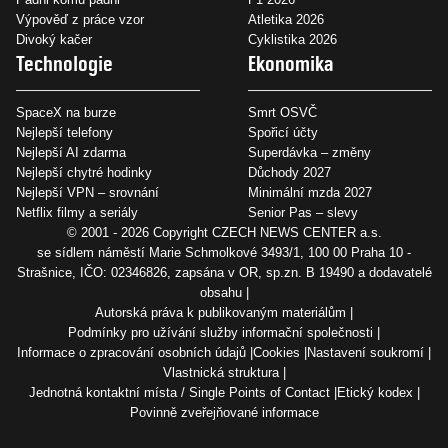
Výpověď z práce vzor
Atletika 2026
Divoký kačer
Cyklistika 2026
Technologie
Ekonomika
SpaceX na burze
Smrt OSVČ
Nejlepší telefony
Spořicí účty
Nejlepší AI zdarma
Superdávka – změny
Nejlepší chytré hodinky
Důchody 2027
Nejlepší VPN – srovnání
Minimální mzda 2027
Netflix filmy a seriály
Senior Pas – slevy
© 2001 - 2026 Copyright
CZECH NEWS CENTER a.s.
se sídlem náměstí Marie Schmolkové 3493/1, 100 00 Praha 10 -
Strašnice, IČO: 02346826, zapsána v OR, sp.zn. B 19490 a dodavatelé
obsahu
Autorská práva k publikovaným materiálům
Podmínky pro užívání služby informační společnosti
Informace o zpracování osobních údajů
Cookies
Nastavení soukromí
Vlastnická struktura
Jednotná kontaktní místa / Single Points of Contact
Etický kodex
Povinně zveřejňované informace