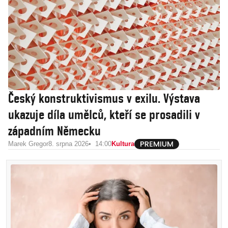
Český konstruktivismus v exilu. Výstava
ukazuje díla umělců, kteří se prosadili v
západním Německu
Marek Gregor
8. srpna 2026
14:00
Kultura