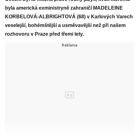
byla americká exministryně zahraničí MADELEINE
KORBELOVÁ-ALBRIGHTOVÁ (68) v Karlových Varech
veselejší, bohémštější a usměvavější než při našem
rozhovoru v Praze před třemi lety.