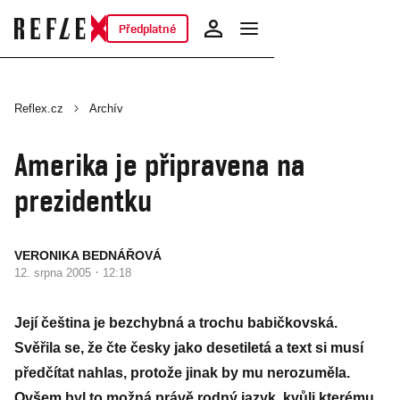
Předplatné
Reflex.cz
Archív
Amerika je připravena na
prezidentku
VERONIKA BEDNÁŘOVÁ
·
12. srpna 2005
12:18
Její čeština je bezchybná a trochu babičkovská.
Svěřila se, že čte česky jako desetiletá a text si musí
předčítat nahlas, protože jinak by mu nerozuměla.
Ovšem byl to možná právě rodný jazyk, kvůli kterému