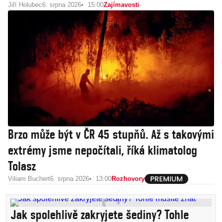
Jiří Holubec
6. srpna 2026
15:00
Zajímavosti
Brzo může být v ČR 45 stupňů. Až s takovými
extrémy jsme nepočítali, říká klimatolog
Tolasz
Viliam Buchert
6. srpna 2026
13:00
Rozhovory
Jak spolehlivě zakryjete šediny? Tohle