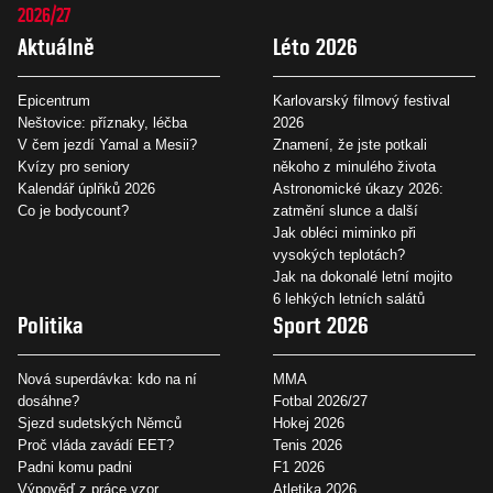
2026/27
Aktuálně
Léto 2026
Epicentrum
Karlovarský filmový festival
Neštovice: příznaky, léčba
2026
V čem jezdí Yamal a Mesii?
Znamení, že jste potkali
Kvízy pro seniory
někoho z minulého života
Kalendář úplňků 2026
Astronomické úkazy 2026:
Co je bodycount?
zatmění slunce a další
Jak obléci miminko při
vysokých teplotách?
Jak na dokonalé letní mojito
6 lehkých letních salátů
Politika
Sport 2026
Nová superdávka: kdo na ní
MMA
dosáhne?
Fotbal 2026/27
Sjezd sudetských Němců
Hokej 2026
Proč vláda zavádí EET?
Tenis 2026
Padni komu padni
F1 2026
Výpověď z práce vzor
Atletika 2026