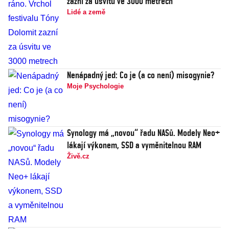
zazní za úsvitu ve 3000 metrech
Lidé a země
Nenápadný jed: Co je (a co není) misogynie?
Moje Psychologie
Synology má „novou“ řadu NASů. Modely Neo+
lákají výkonem, SSD a vyměnitelnou RAM
Živě.cz