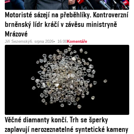
Motoristé sázejí na přeběhlíky. Kontroverzní
brněnský lídr kráčí v závěsu ministryně
Mrázové
Jiří Sezemský
6. srpna 2026
16:00
Komentáře
Věčné diamanty končí. Trh se šperky
zaplavují nerozeznatelné syntetické kameny