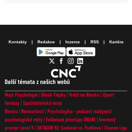
Kontakty
Redakce
Inzerce
RSS
Kariéra
Další témata z našich webů
Moje Psychologie
Blesk Tlapky
Hráči na Blesku
iSport
Fantasy
Spotřebitelské testy
Blesku
Nemovitosti
Psychologika - podcast rozbíjející
psychologické mýty
Fotbalové přestupy ONLINE
Eventový
prostor Level 9
OKTAGON 92: Szabová vs. Pudilová
Chance Liga