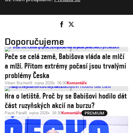
Doporučujeme
Peče se celá země, Babišova vláda ale mlčí
a mlží. Přitom extrémy počasí jsou trvalými
problémy Česka
Viliam Buchert
9. srpna 2026
06:00
Komentáře
Hra o letiště. Proč by se Babišovi hodilo dát
část ruzyňských akcií na burzu?
Pavel Páral
8. srpna 2026
18:30
Komentáře