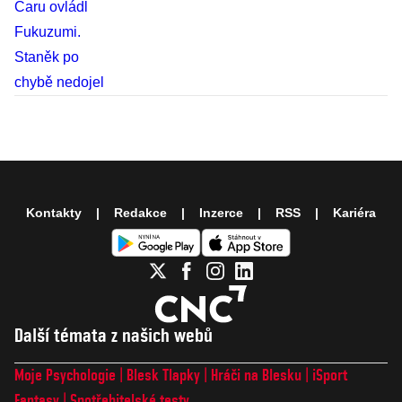
Kontakty
Redakce
Inzerce
RSS
Kariéra
Další témata z našich webů
Moje Psychologie
Blesk Tlapky
Hráči na Blesku
iSport
Fantasy
Spotřebitelské testy