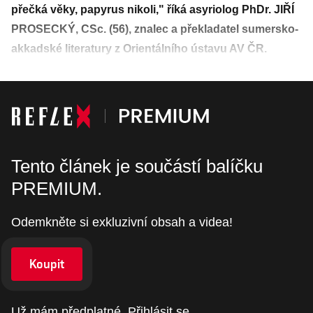
přečká věky, papyrus nikoli," říká asyriolog PhDr. JIŘÍ
PROSECKÝ, CSc. (56), znalec a překladatel sumersko-
akkadské literatury z Orientálního ústavu AV ČR.
Tento článek je součástí balíčku
PREMIUM.
Odemkněte si exkluzivní obsah a videa!
Koupit
Už mám předplatné.
Přihlásit se