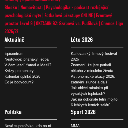
Blesku
Nemovitosti
Psychologika - podcast rozbíjející
psychologické mýty
Fotbalové přestupy ONLINE
Eventový
prostor Level 9
OKTAGON 92: Szabová vs. Pudilová
Chance Liga
2026/27
Aktuálně
Léto 2026
Epicentrum
Karlovarský filmový festival
Neštovice: příznaky, léčba
2026
V čem jezdí Yamal a Mesii?
Znamení, že jste potkali
Kvízy pro seniory
někoho z minulého života
Kalendář úplňků 2026
Astronomické úkazy 2026:
Co je bodycount?
zatmění slunce a další
Jak obléci miminko při
vysokých teplotách?
Jak na dokonalé letní mojito
6 lehkých letních salátů
Politika
Sport 2026
Nová superdávka: kdo na ní
MMA