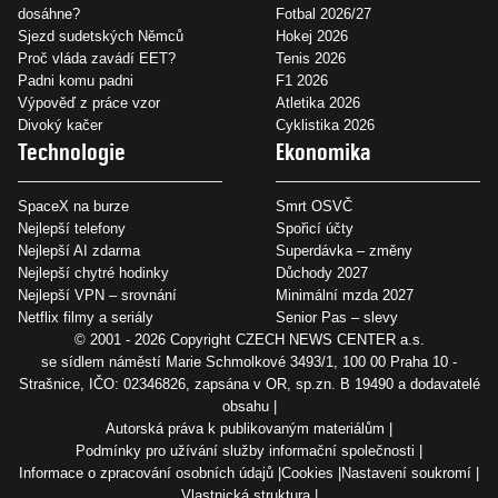
dosáhne?
Fotbal 2026/27
Sjezd sudetských Němců
Hokej 2026
Proč vláda zavádí EET?
Tenis 2026
Padni komu padni
F1 2026
Výpověď z práce vzor
Atletika 2026
Divoký kačer
Cyklistika 2026
Technologie
Ekonomika
SpaceX na burze
Smrt OSVČ
Nejlepší telefony
Spořicí účty
Nejlepší AI zdarma
Superdávka – změny
Nejlepší chytré hodinky
Důchody 2027
Nejlepší VPN – srovnání
Minimální mzda 2027
Netflix filmy a seriály
Senior Pas – slevy
© 2001 - 2026 Copyright
CZECH NEWS CENTER a.s.
se sídlem náměstí Marie Schmolkové 3493/1, 100 00 Praha 10 -
Strašnice, IČO: 02346826, zapsána v OR, sp.zn. B 19490 a dodavatelé
obsahu
Autorská práva k publikovaným materiálům
Podmínky pro užívání služby informační společnosti
Informace o zpracování osobních údajů
Cookies
Nastavení soukromí
Vlastnická struktura