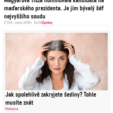
Magyarova Tisza nominovala kandidáta na
maďarského prezidenta. Je jím bývalý šéf
nejvyššího soudu
ČTK
8. srpna 2026
16:00
Zprávy
Jak spolehlivě zakryjete šediny? Tohle
musíte znát
Reklama