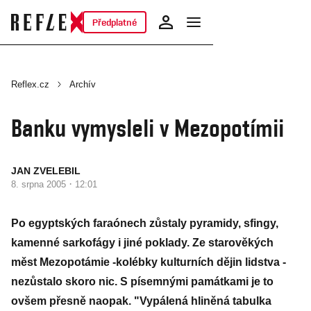
Předplatné
Reflex.cz
Archív
Banku vymysleli v Mezopotímii
JAN ZVELEBIL
·
8. srpna 2005
12:01
Po egyptských faraónech zůstaly pyramidy, sfingy,
kamenné sarkofágy i jiné poklady. Ze starověkých
měst Mezopotámie -kolébky kulturních dějin lidstva -
nezůstalo skoro nic. S písemnými památkami je to
ovšem přesně naopak. "Vypálená hliněná tabulka