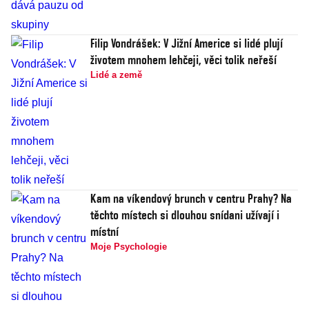
Filip Vondrášek: V Jižní Americe si lidé plují
životem mnohem lehčeji, věci tolik neřeší
Lidé a země
Kam na víkendový brunch v centru Prahy? Na
těchto místech si dlouhou snídani užívají i
místní
Moje Psychologie