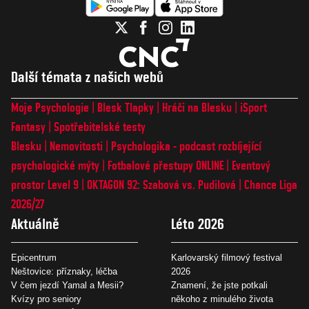
Další témata z našich webů
Moje Psychologie
Blesk Tlapky
Hráči na Blesku
iSport
Fantasy
Spotřebitelské testy
Blesku
Nemovitosti
Psychologika - podcast rozbíjející
psychologické mýty
Fotbalové přestupy ONLINE
Eventový
prostor Level 9
OKTAGON 92: Szabová vs. Pudilová
Chance Liga
2026/27
Aktuálně
Léto 2026
Epicentrum
Karlovarský filmový festival
Neštovice: příznaky, léčba
2026
V čem jezdí Yamal a Mesii?
Znamení, že jste potkali
Kvízy pro seniory
někoho z minulého života