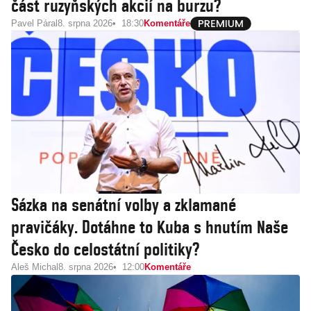
část ruzyňských akcií na burzu?
Pavel Páral
8. srpna 2026
18:30
Komentáře
Sázka na senátní volby a zklamané
pravičáky. Dotáhne to Kuba s hnutím Naše
Česko do celostátní politiky?
Aleš Michal
8. srpna 2026
12:00
Komentáře