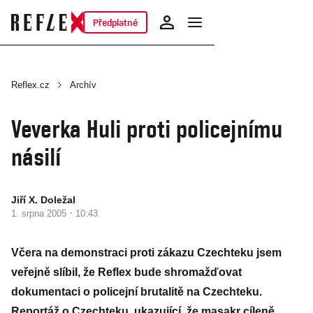
Předplatné
Reflex.cz
Archív
Veverka Huli proti policejnímu
násilí
Jiří X. Doležal
·
1. srpna 2005
10:43
Včera na demonstraci proti zákazu Czechteku jsem
veřejně slíbil, že Reflex bude shromažďovat
dokumentaci o policejní brutalitě na Czechteku.
Reportáž o Czechteku, ukazující, že masakr cíleně