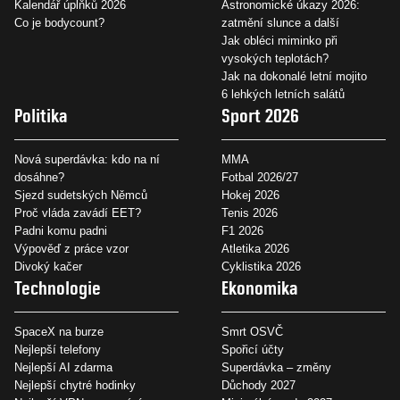
Kalendář úplňků 2026
Astronomické úkazy 2026:
Co je bodycount?
zatmění slunce a další
Jak obléci miminko při
vysokých teplotách?
Jak na dokonalé letní mojito
6 lehkých letních salátů
Politika
Sport 2026
Nová superdávka: kdo na ní
MMA
dosáhne?
Fotbal 2026/27
Sjezd sudetských Němců
Hokej 2026
Proč vláda zavádí EET?
Tenis 2026
Padni komu padni
F1 2026
Výpověď z práce vzor
Atletika 2026
Divoký kačer
Cyklistika 2026
Technologie
Ekonomika
SpaceX na burze
Smrt OSVČ
Nejlepší telefony
Spořicí účty
Nejlepší AI zdarma
Superdávka – změny
Nejlepší chytré hodinky
Důchody 2027