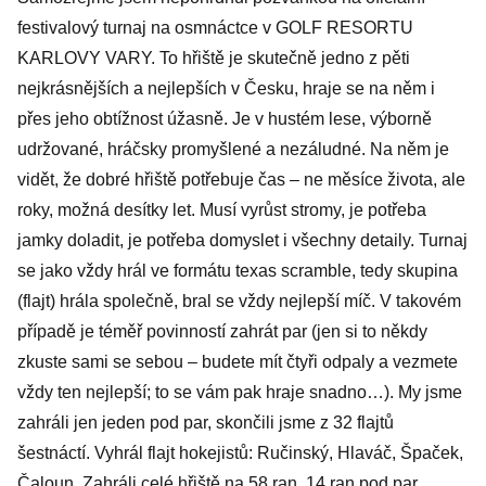
festivalový turnaj na osmnáctce v GOLF RESORTU
KARLOVY VARY. To hřiště je skutečně jedno z pěti
nejkrásnějších a nejlepších v Česku, hraje se na něm i
přes jeho obtížnost úžasně. Je v hustém lese, výborně
udržované, hráčsky promyšlené a nezáludné. Na něm je
vidět, že dobré hřiště potřebuje čas – ne měsíce života, ale
roky, možná desítky let. Musí vyrůst stromy, je potřeba
jamky doladit, je potřeba domyslet i všechny detaily. Turnaj
se jako vždy hrál ve formátu texas scramble, tedy skupina
(flajt) hrála společně, bral se vždy nejlepší míč. V takovém
případě je téměř povinností zahrát par (jen si to někdy
zkuste sami se sebou – budete mít čtyři odpaly a vezmete
vždy ten nejlepší; to se vám pak hraje snadno…). My jsme
zahráli jen jeden pod par, skončili jsme z 32 flajtů
šestnáctí. Vyhrál flajt hokejistů: Ručinský, Hlaváč, Špaček,
Čaloun. Zahráli celé hřiště na 58 ran, 14 ran pod par.