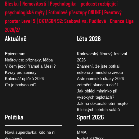
Blesku
Nemovitosti
Psychologika - podcast rozbíjející
psychologické mýty
Fotbalové přestupy ONLINE
Eventový
prostor Level 9
OKTAGON 92: Szabová vs. Pudilová
Chance Liga
2026/27
Aktuálně
Léto 2026
Epicentrum
Karlovarský filmový festival
Neštovice: příznaky, léčba
2026
V čem jezdí Yamal a Mesii?
Znamení, že jste potkali
Kvízy pro seniory
někoho z minulého života
Kalendář úplňků 2026
Astronomické úkazy 2026:
Co je bodycount?
zatmění slunce a další
Jak obléci miminko při
vysokých teplotách?
Jak na dokonalé letní mojito
6 lehkých letních salátů
Politika
Sport 2026
Nová superdávka: kdo na ní
MMA
dosáhne?
Fotbal 2026/27