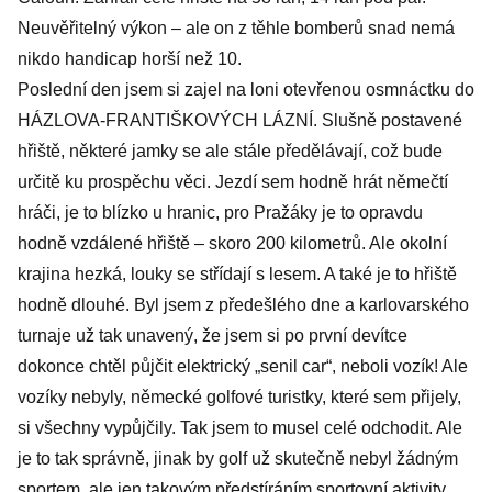
Neuvěřitelný výkon – ale on z těhle bomberů snad nemá
nikdo handicap horší než 10.
Poslední den jsem si zajel na loni otevřenou osmnáctku do
HÁZLOVA-FRANTIŠKOVÝCH LÁZNÍ. Slušně postavené
hřiště, některé jamky se ale stále předělávají, což bude
určitě ku prospěchu věci. Jezdí sem hodně hrát němečtí
hráči, je to blízko u hranic, pro Pražáky je to opravdu
hodně vzdálené hřiště – skoro 200 kilometrů. Ale okolní
krajina hezká, louky se střídají s lesem. A také je to hřiště
hodně dlouhé. Byl jsem z předešlého dne a karlovarského
turnaje už tak unavený, že jsem si po první devítce
dokonce chtěl půjčit elektrický „senil car“, neboli vozík! Ale
vozíky nebyly, německé golfové turistky, které sem přijely,
si všechny vypůjčily. Tak jsem to musel celé odchodit. Ale
je to tak správně, jinak by golf už skutečně nebyl žádným
sportem, ale jen takovým předstíráním sportovní aktivity.