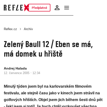
Předplatné
Reflex.cz
Archív
Zelený Baull 12 / Eben se má,
má domek u hřiště
Andrej Halada
·
12. července 2005
12:34
Minulý týden jsem byl na karlovarském filmovém
festivalu, ale stejně času jako v kinech jsem strávil na
golfových hřištích. Objel jsem jich během šesti dnů pět
- řekl jsem si totiž, že bych chtěl vyzkoušet všechna