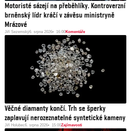
Motoristé sázejí na přeběhlíky. Kontroverzní
brněnský lídr kráčí v závěsu ministryně
Mrázové
Jiří Sezemský
6. srpna 2026
16:00
Komentáře
Věčné diamanty končí. Trh se šperky
zaplavují nerozeznatelné syntetické kameny
Jiří Holubec
6. srpna 2026
15:00
Zajímavosti