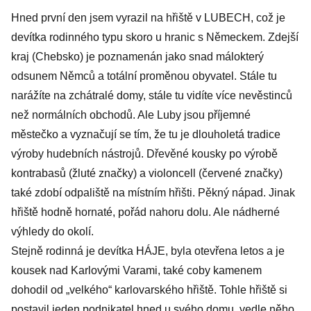
Hned první den jsem vyrazil na hřiště v LUBECH, což je
devítka rodinného typu skoro u hranic s Německem. Zdejší
kraj (Chebsko) je poznamenán jako snad málokterý
odsunem Němců a totální proměnou obyvatel. Stále tu
narážíte na zchátralé domy, stále tu vidíte více nevěstinců
než normálních obchodů. Ale Luby jsou příjemné
městečko a vyznačují se tím, že tu je dlouholetá tradice
výroby hudebních nástrojů. Dřevěné kousky po výrobě
kontrabasů (žluté značky) a violoncell (červené značky)
také zdobí odpaliště na místním hřišti. Pěkný nápad. Jinak
hřiště hodně hornaté, pořád nahoru dolu. Ale nádherné
výhledy do okolí.
Stejně rodinná je devítka HÁJE, byla otevřena letos a je
kousek nad Karlovými Varami, také coby kamenem
dohodil od „velkého“ karlovarského hřiště. Tohle hřiště si
postavil jeden podnikatel hned u svého domu, vedle něho