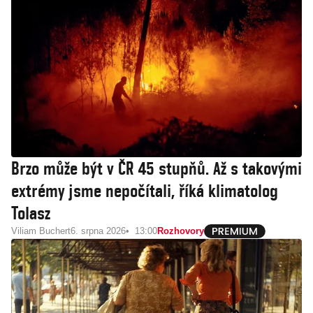
Brzo může být v ČR 45 stupňů. Až s takovými
extrémy jsme nepočítali, říká klimatolog
Tolasz
Viliam Buchert
6. srpna 2026
13:00
Rozhovory