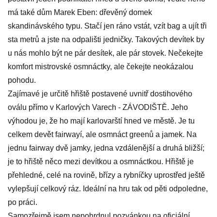
má také dům Marek Eben: dřevěný domek
skandinávského typu. Stačí jen ráno vstát, vzít bag a ujít tři
sta metrů a jste na odpališti jedničky. Takových devítek by
u nás mohlo být ne pár desítek, ale pár stovek. Nečekejte
komfort mistrovské osmnáctky, ale čekejte neokázalou
pohodu.
Zajímavé je určitě hřiště postavené uvnitř dostihového
oválu přímo v Karlových Varech - ZÁVODIŠTĚ. Jeho
výhodou je, že ho mají karlovarští hned ve městě. Je tu
celkem devět fairwayí, ale osmnáct greenů a jamek. Na
jednu fairway dvě jamky, jedna vzdálenější a druhá bližší;
je to hřiště něco mezi devítkou a osmnáctkou. Hřiště je
přehledné, celé na rovině, břízy a rybníčky uprostřed ještě
vylepšují celkový ráz. Ideální na hru tak od pěti odpoledne,
po práci.
Samozřejmě jsem nepohrdnul pozvánkou na oficiální