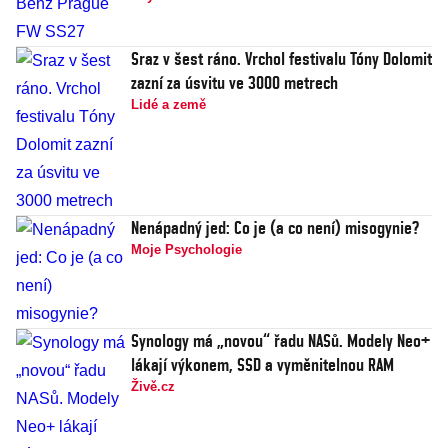
Sraz v šest ráno. Vrchol festivalu Tóny Dolomit
zazní za úsvitu ve 3000 metrech
Lidé a země
Nenápadný jed: Co je (a co není) misogynie?
Moje Psychologie
Synology má „novou“ řadu NASů. Modely Neo+
lákají výkonem, SSD a vyměnitelnou RAM
Živě.cz