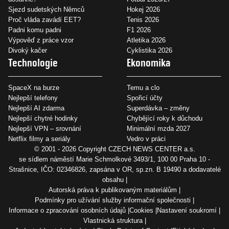
Sjezd sudetských Němců
Hokej 2026
Proč vláda zavádí EET?
Tenis 2026
Padni komu padni
F1 2026
Výpověď z práce vzor
Atletika 2026
Divoký kačer
Cyklistika 2026
Technologie
Ekonomika
SpaceX na burze
Temu a clo
Nejlepší telefony
Spořicí účty
Nejlepší AI zdarma
Superdávka – změny
Nejlepší chytré hodinky
Chybějící roky k důchodu
Nejlepší VPN – srovnání
Minimální mzda 2027
Netflix filmy a seriály
Vedro v práci
© 2001 - 2026 Copyright
CZECH NEWS CENTER a.s.
se sídlem náměstí Marie Schmolkové 3493/1, 100 00 Praha 10 -
Strašnice, IČO: 02346826, zapsána v OR, sp.zn. B 19490 a dodavatelé
obsahu
Autorská práva k publikovaným materiálům
Podmínky pro užívání služby informační společnosti
Informace o zpracování osobních údajů
Cookies
Nastavení soukromí
Vlastnická struktura