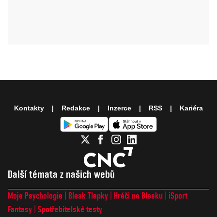
Kontakty
Redakce
Inzerce
RSS
Kariéra
Další témata z našich webů
Moje Psychologie
Blesk Tlapky
Hráči na Blesku
iSport
Fantasy
Spotřebitelské testy