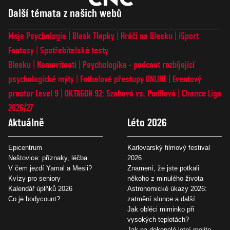
Další témata z našich webů
Moje Psychologie
Blesk Tlapky
Hráči na Blesku
iSport
Fantasy
Spotřebitelské testy
Blesku
Nemovitosti
Psychologika - podcast rozbíjející
psychologické mýty
Fotbalové přestupy ONLINE
Eventový
prostor Level 9
OKTAGON 92: Szabová vs. Pudilová
Chance Liga
2026/27
Aktuálně
Léto 2026
Epicentrum
Karlovarský filmový festival
Neštovice: příznaky, léčba
2026
V čem jezdí Yamal a Mesii?
Znamení, že jste potkali
Kvízy pro seniory
někoho z minulého života
Kalendář úplňků 2026
Astronomické úkazy 2026:
Co je bodycount?
zatmění slunce a další
Jak obléci miminko při
vysokých teplotách?
Jak na dokonalé letní mojito