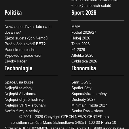
6 lehkých letních salátů
Politika
Sport 2026
Nová superdávka: kdo na ní
MMA
dosáhne?
Fotbal 2026/27
Sjezd sudetských Němců
Hokej 2026
Proč vláda zavádí EET?
Tenis 2026
Padni komu padni
F1 2026
Výpověď z práce vzor
Atletika 2026
Divoký kačer
Cyklistika 2026
Technologie
Ekonomika
SpaceX na burze
Smrt OSVČ
Nejlepší telefony
Spořicí účty
Nejlepší AI zdarma
Superdávka – změny
Nejlepší chytré hodinky
Důchody 2027
Nejlepší VPN – srovnání
Minimální mzda 2027
Netflix filmy a seriály
Senior Pas – slevy
© 2001 - 2026 Copyright
CZECH NEWS CENTER a.s.
se sídlem náměstí Marie Schmolkové 3493/1, 100 00 Praha 10 -
Strašnice, IČO: 02346826, zapsána v OR, sp.zn. B 19490 a dodavatelé