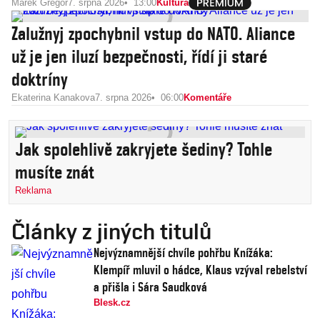
Marek Gregor
7. srpna 2026
13:00
Kultura
Zalužnyj zpochybnil vstup do NATO. Aliance
už je jen iluzí bezpečnosti, řídí ji staré
doktríny
Ekaterina Kanakova
7. srpna 2026
06:00
Komentáře
Jak spolehlivě zakryjete šediny? Tohle
musíte znát
Reklama
Články z jiných titulů
Nejvýznamnější chvíle pohřbu Knížáka:
Klempíř mluvil o hádce, Klaus vzýval rebelství
a přišla i Sára Saudková
Blesk.cz