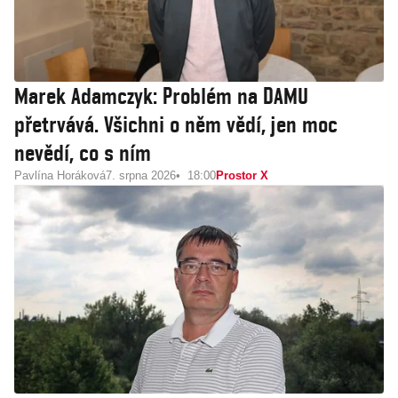
Marek Adamczyk: Problém na DAMU
přetrvává. Všichni o něm vědí, jen moc
nevědí, co s ním
Pavlína Horáková
7. srpna 2026
18:00
Prostor X