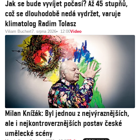
Jak se bude vyvíjet počasí? Až 45 stupňů,
což se dlouhodobě nedá vydržet, varuje
klimatolog Radim Tolasz
Viliam Buchert
7. srpna 2026
12:00
Video
Milan Knížák: Byl jednou z nejvýraznějších,
ale i nejkontroverznějších postav české
umělecké scény