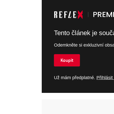
Tento článek je sou
Odemkněte si exkluzivní obsa
Koupit
Už mám předplatné.
Přihlásit