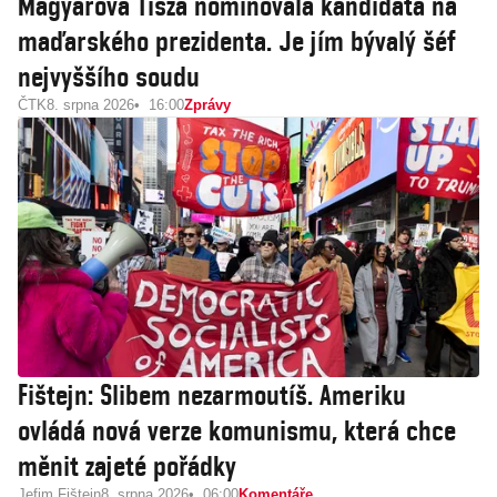
Magyarova Tisza nominovala kandidáta na
maďarského prezidenta. Je jím bývalý šéf
nejvyššího soudu
ČTK
8. srpna 2026
16:00
Zprávy
Fištejn: Slibem nezarmoutíš. Ameriku
ovládá nová verze komunismu, která chce
měnit zajeté pořádky
Jefim Fištejn
8. srpna 2026
06:00
Komentáře