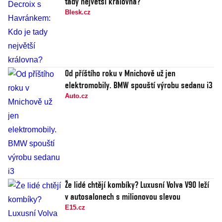
tady největší královna?
Blesk.cz
Od příštího roku v Mnichově už jen
elektromobily. BMW spouští výrobu sedanu i3
Auto.cz
Že lidé chtějí kombíky? Luxusní Volva V90 leží
v autosalonech s milionovou slevou
E15.cz