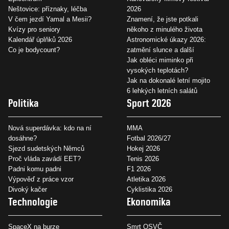
Neštovice: příznaky, léčba
2026
V čem jezdí Yamal a Mesii?
Znamení, že jste potkali
Kvízy pro seniory
někoho z minulého života
Kalendář úplňků 2026
Astronomické úkazy 2026:
Co je bodycount?
zatmění slunce a další
Jak obléci miminko při
vysokých teplotách?
Jak na dokonalé letní mojito
6 lehkých letních salátů
Politika
Sport 2026
Nová superdávka: kdo na ní
MMA
dosáhne?
Fotbal 2026/27
Sjezd sudetských Němců
Hokej 2026
Proč vláda zavádí EET?
Tenis 2026
Padni komu padni
F1 2026
Výpověď z práce vzor
Atletika 2026
Divoký kačer
Cyklistika 2026
Technologie
Ekonomika
SpaceX na burze
Smrt OSVČ