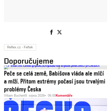
Reflex.cz - Feřtek
Doporučujeme
Peče se celá země, Babišova vláda ale mlčí
a mlží. Přitom extrémy počasí jsou trvalými
problémy Česka
Viliam Buchert
9. srpna 2026
06:00
Komentáře