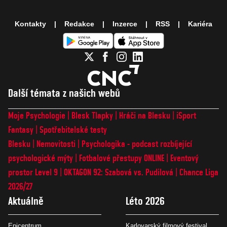
Kontakty
Redakce
Inzerce
RSS
Kariéra
Další témata z našich webů
Moje Psychologie
Blesk Tlapky
Hráči na Blesku
iSport
Fantasy
Spotřebitelské testy
Blesku
Nemovitosti
Psychologika - podcast rozbíjející
psychologické mýty
Fotbalové přestupy ONLINE
Eventový
prostor Level 9
OKTAGON 92: Szabová vs. Pudilová
Chance Liga
2026/27
Aktuálně
Léto 2026
Epicentrum
Karlovarský filmový festival