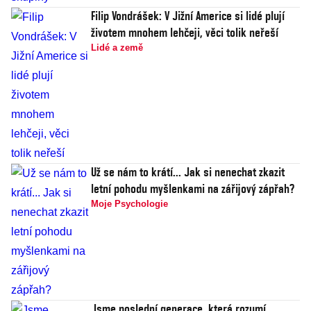
Filip Vondrášek: V Jižní Americe si lidé plují
životem mnohem lehčeji, věci tolik neřeší
Lidé a země
Už se nám to krátí... Jak si nenechat zkazit
letní pohodu myšlenkami na zářijový zápřah?
Moje Psychologie
Jsme poslední generace, která rozumí