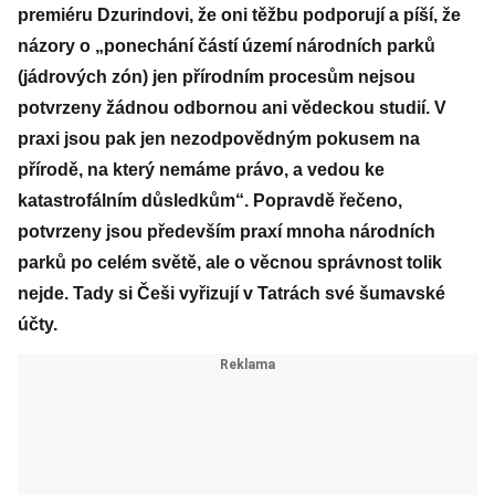
premiéru Dzurindovi, že oni těžbu podporují a píší, že
názory o „ponechání částí území národních parků
(jádrových zón) jen přírodním procesům nejsou
potvrzeny žádnou odbornou ani vědeckou studií. V
praxi jsou pak jen nezodpovědným pokusem na
přírodě, na který nemáme právo, a vedou ke
katastrofálním důsledkům“. Popravdě řečeno,
potvrzeny jsou především praxí mnoha národních
parků po celém světě, ale o věcnou správnost tolik
nejde. Tady si Češi vyřizují v Tatrách své šumavské
účty.