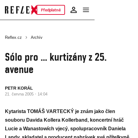
Předplatné
Reflex.cz
Archív
Sólo pro ... kurtizány z 25.
avenue
PETR KORÁL
·
21. června 2005
14:04
Kytarista TOMÁŠ VARTECKÝ je znám jako člen
souboru Davida Kollera Kollerband, koncertní hráč
Lucie a Wanastowích vjecý, spolupracovník Daniela
Landy, skladatel a producent nahrávek své přítelkyně