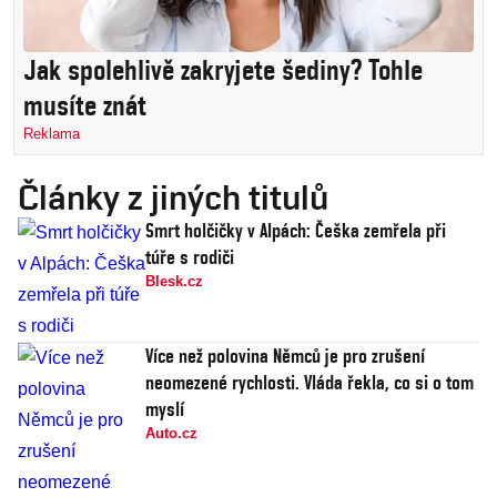
Jak spolehlivě zakryjete šediny? Tohle
musíte znát
Reklama
Články z jiných titulů
Smrt holčičky v Alpách: Češka zemřela při
túře s rodiči
Blesk.cz
Více než polovina Němců je pro zrušení
neomezené rychlosti. Vláda řekla, co si o tom
myslí
Auto.cz