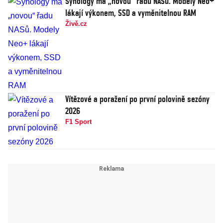
Synology má „novou“ řadu NASů. Modely Neo+
lákají výkonem, SSD a vyměnitelnou RAM
Živě.cz
Vítězové a poražení po první polovině sezóny
2026
F1 Sport