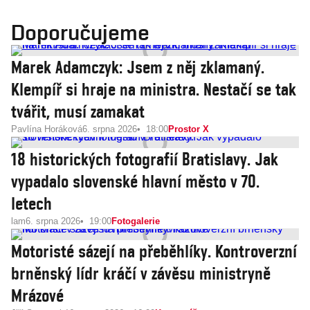
Doporučujeme
Marek Adamczyk: Jsem z něj zklamaný.
Klempíř si hraje na ministra. Nestačí se tak
tvářit, musí zamakat
Pavlína Horáková
6. srpna 2026
18:00
Prostor X
18 historických fotografií Bratislavy. Jak
vypadalo slovenské hlavní město v 70.
letech
lam
6. srpna 2026
19:00
Fotogalerie
Motoristé sázejí na přeběhlíky. Kontroverzní
brněnský lídr kráčí v závěsu ministryně
Mrázové