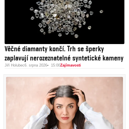
Věčné diamanty končí. Trh se šperky
zaplavují nerozeznatelné syntetické kameny
Jiří Holubec
6. srpna 2026
15:00
Zajímavosti