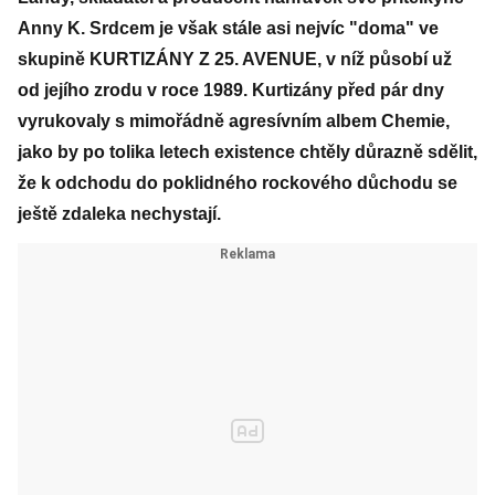
Anny K. Srdcem je však stále asi nejvíc "doma" ve
skupině KURTIZÁNY Z 25. AVENUE, v níž působí už
od jejího zrodu v roce 1989. Kurtizány před pár dny
vyrukovaly s mimořádně agresívním albem Chemie,
jako by po tolika letech existence chtěly důrazně sdělit,
že k odchodu do poklidného rockového důchodu se
ještě zdaleka nechystají.