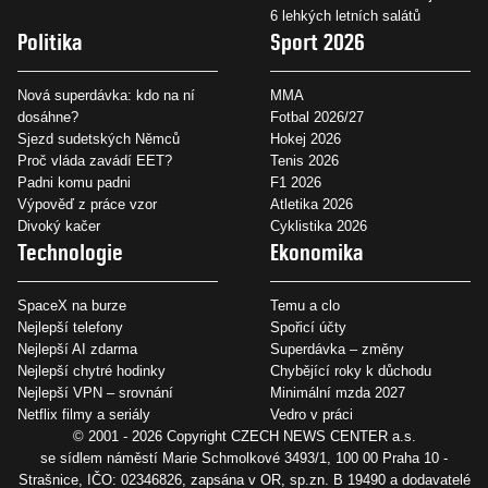
6 lehkých letních salátů
Politika
Sport 2026
Nová superdávka: kdo na ní
MMA
dosáhne?
Fotbal 2026/27
Sjezd sudetských Němců
Hokej 2026
Proč vláda zavádí EET?
Tenis 2026
Padni komu padni
F1 2026
Výpověď z práce vzor
Atletika 2026
Divoký kačer
Cyklistika 2026
Technologie
Ekonomika
SpaceX na burze
Temu a clo
Nejlepší telefony
Spořicí účty
Nejlepší AI zdarma
Superdávka – změny
Nejlepší chytré hodinky
Chybějící roky k důchodu
Nejlepší VPN – srovnání
Minimální mzda 2027
Netflix filmy a seriály
Vedro v práci
© 2001 - 2026 Copyright
CZECH NEWS CENTER a.s.
se sídlem náměstí Marie Schmolkové 3493/1, 100 00 Praha 10 -
Strašnice, IČO: 02346826, zapsána v OR, sp.zn. B 19490 a dodavatelé