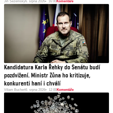
Jiří Sezemský
6. srpna 2026
16:00
Komentáře
Kandidatura Karla Řehky do Senátu budí
pozdvižení. Ministr Zůna ho kritizuje,
konkurenti haní i chválí
Viliam Buchert
6. srpna 2026
12:00
Komentáře