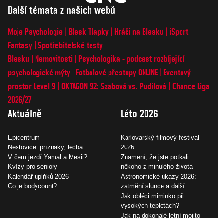
Další témata z našich webů
Moje Psychologie
Blesk Tlapky
Hráči na Blesku
iSport
Fantasy
Spotřebitelské testy
Blesku
Nemovitosti
Psychologika - podcast rozbíjející
psychologické mýty
Fotbalové přestupy ONLINE
Eventový
prostor Level 9
OKTAGON 92: Szabová vs. Pudilová
Chance Liga
2026/27
Aktuálně
Léto 2026
Epicentrum
Karlovarský filmový festival
Neštovice: příznaky, léčba
2026
V čem jezdí Yamal a Mesii?
Znamení, že jste potkali
Kvízy pro seniory
někoho z minulého života
Kalendář úplňků 2026
Astronomické úkazy 2026:
Co je bodycount?
zatmění slunce a další
Jak obléci miminko při
vysokých teplotách?
Jak na dokonalé letní mojito