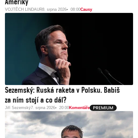
Ameriky
VOJTĚCH LINDAUR
8. srpna 2026
08:00
Causy
Sezemský: Ruská raketa v Polsku. Babiš
za ním stojí a co dál?
Jiří Sezemský
7. srpna 2026
20:00
Komentáře