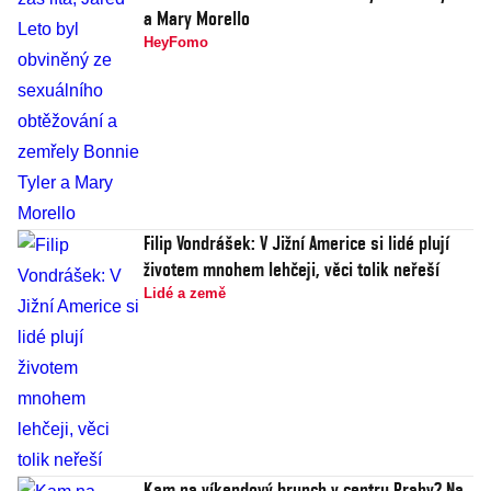
a Mary Morello
HeyFomo
Filip Vondrášek: V Jižní Americe si lidé plují
životem mnohem lehčeji, věci tolik neřeší
Lidé a země
Kam na víkendový brunch v centru Prahy? Na