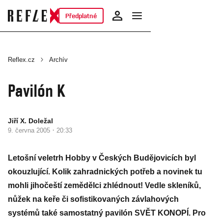
Předplatné
Reflex.cz
Archív
Pavilón K
Jiří X. Doležal
·
9. června 2005
20:33
Letošní veletrh Hobby v Českých Budějovicích byl
okouzlující. Kolik zahradnických potřeb a novinek tu
mohli jihočeští zemědělci zhlédnout! Vedle skleníků,
nůžek na keře či sofistikovaných závlahových
systémů také samostatný pavilón SVĚT KONOPÍ. Pro