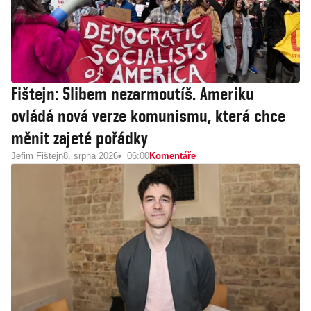
Fištejn: Slibem nezarmoutíš. Ameriku
ovládá nová verze komunismu, která chce
měnit zajeté pořádky
Jefim Fištejn
8. srpna 2026
06:00
Komentáře