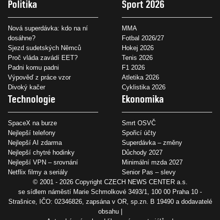
Politika
Sport 2026
Nová superdávka: kdo na ní
MMA
dosáhne?
Fotbal 2026/27
Sjezd sudetských Němců
Hokej 2026
Proč vláda zavádí EET?
Tenis 2026
Padni komu padni
F1 2026
Výpověď z práce vzor
Atletika 2026
Divoký kačer
Cyklistika 2026
Technologie
Ekonomika
SpaceX na burze
Smrt OSVČ
Nejlepší telefony
Spořicí účty
Nejlepší AI zdarma
Superdávka – změny
Nejlepší chytré hodinky
Důchody 2027
Nejlepší VPN – srovnání
Minimální mzda 2027
Netflix filmy a seriály
Senior Pas – slevy
© 2001 - 2026 Copyright
CZECH NEWS CENTER a.s.
se sídlem náměstí Marie Schmolkové 3493/1, 100 00 Praha 10 -
Strašnice, IČO: 02346826, zapsána v OR, sp.zn. B 19490 a dodavatelé
obsahu