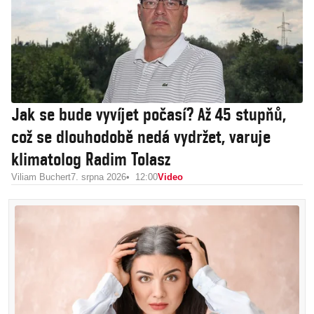
Jak se bude vyvíjet počasí? Až 45 stupňů,
což se dlouhodobě nedá vydržet, varuje
klimatolog Radim Tolasz
Viliam Buchert
7. srpna 2026
12:00
Video