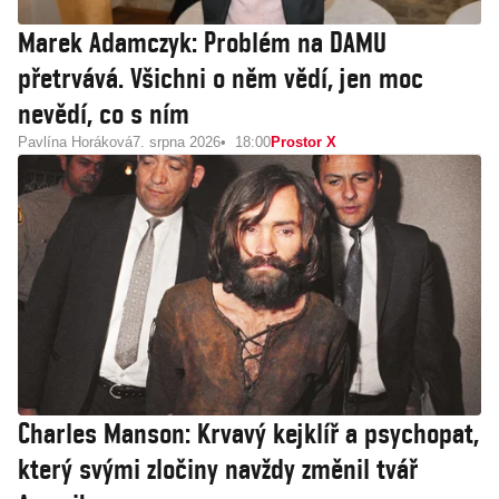
Marek Adamczyk: Problém na DAMU
přetrvává. Všichni o něm vědí, jen moc
nevědí, co s ním
Pavlína Horáková
7. srpna 2026
18:00
Prostor X
Charles Manson: Krvavý kejklíř a psychopat,
který svými zločiny navždy změnil tvář