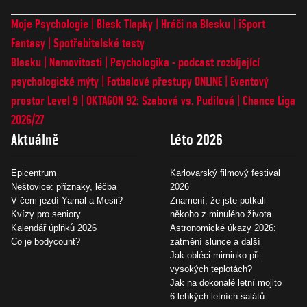
Moje Psychologie
Blesk Tlapky
Hráči na Blesku
iSport
Fantasy
Spotřebitelské testy
Blesku
Nemovitosti
Psychologika - podcast rozbíjející
psychologické mýty
Fotbalové přestupy ONLINE
Eventový
prostor Level 9
OKTAGON 92: Szabová vs. Pudilová
Chance Liga
2026/27
Aktuálně
Léto 2026
Epicentrum
Karlovarský filmový festival
Neštovice: příznaky, léčba
2026
V čem jezdí Yamal a Mesii?
Znamení, že jste potkali
Kvízy pro seniory
někoho z minulého života
Kalendář úplňků 2026
Astronomické úkazy 2026:
Co je bodycount?
zatmění slunce a další
Jak obléci miminko při
vysokých teplotách?
Jak na dokonalé letní mojito
6 lehkých letních salátů