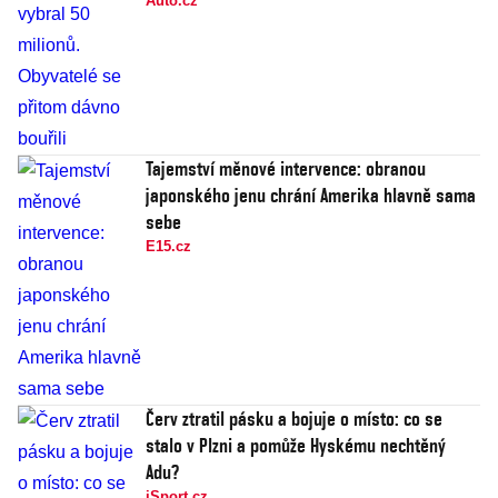
Auto.cz
Tajemství měnové intervence: obranou
japonského jenu chrání Amerika hlavně sama
sebe
E15.cz
Červ ztratil pásku a bojuje o místo: co se
stalo v Plzni a pomůže Hyskému nechtěný
Adu?
iSport.cz