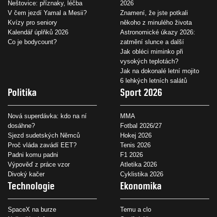
Neštovice: příznaky, léčba
2026
V čem jezdí Yamal a Mesii?
Znamení, že jste potkali
Kvízy pro seniory
někoho z minulého života
Kalendář úplňků 2026
Astronomické úkazy 2026:
Co je bodycount?
zatmění slunce a další
Jak obléci miminko při
vysokých teplotách?
Jak na dokonalé letní mojito
6 lehkých letních salátů
Politika
Sport 2026
Nová superdávka: kdo na ní
MMA
dosáhne?
Fotbal 2026/27
Sjezd sudetských Němců
Hokej 2026
Proč vláda zavádí EET?
Tenis 2026
Padni komu padni
F1 2026
Výpověď z práce vzor
Atletika 2026
Divoký kačer
Cyklistika 2026
Technologie
Ekonomika
SpaceX na burze
Temu a clo