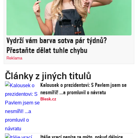
Vydrží vám barva sotva pár týdnů?
Přestaňte dělat tuhle chybu
Reklama
Články z jiných titulů
Kalousek o prezidentovi: S Pavlem jsem se
nesmířil! ...a promluvil o návratu
Blesk.cz
Itálie vrací peníze za mýto, pokud dálnice