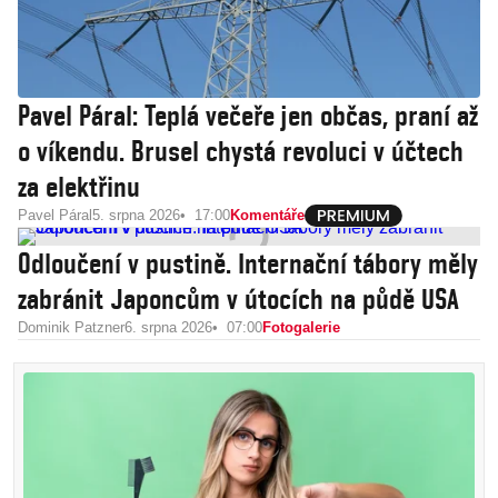
Pavel Páral: Teplá večeře jen občas, praní až
o víkendu. Brusel chystá revoluci v účtech
za elektřinu
Pavel Páral
5. srpna 2026
17:00
Komentáře
Odloučení v pustině. Internační tábory měly
zabránit Japoncům v útocích na půdě USA
Dominik Patzner
6. srpna 2026
07:00
Fotogalerie