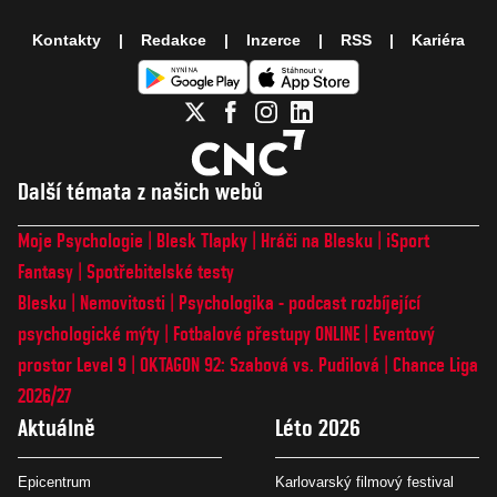
Kontakty
Redakce
Inzerce
RSS
Kariéra
Další témata z našich webů
Moje Psychologie
Blesk Tlapky
Hráči na Blesku
iSport
Fantasy
Spotřebitelské testy
Blesku
Nemovitosti
Psychologika - podcast rozbíjející
psychologické mýty
Fotbalové přestupy ONLINE
Eventový
prostor Level 9
OKTAGON 92: Szabová vs. Pudilová
Chance Liga
2026/27
Aktuálně
Léto 2026
Epicentrum
Karlovarský filmový festival