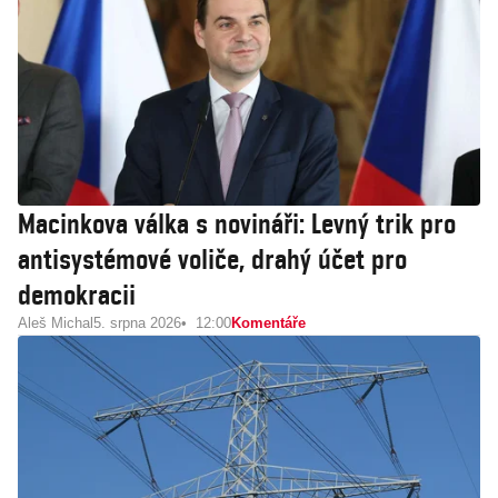
Macinkova válka s novináři: Levný trik pro
antisystémové voliče, drahý účet pro
demokracii
Aleš Michal
5. srpna 2026
12:00
Komentáře