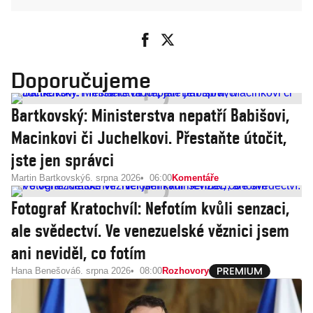
Doporučujeme
Bartkovský: Ministerstva nepatří Babišovi,
Macinkovi či Juchelkovi. Přestaňte útočit,
jste jen správci
Martin Bartkovský
6. srpna 2026
06:00
Komentáře
Fotograf Kratochvíl: Nefotím kvůli senzaci,
ale svědectví. Ve venezuelské věznici jsem
ani neviděl, co fotím
Hana Benešová
6. srpna 2026
08:00
Rozhovory