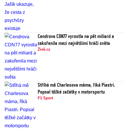
Cendrova CDN77 vyrostla na pět miliard a
zakořenila mezi největšími hráči světa
Živě.cz
Stříhá mě Charlesova máma, říká Piastri.
Popsal těžké začátky v motorsportu
F1 Sport