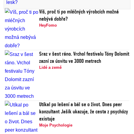
Víš, proč ti po mléčných výrobcích možná
nebývá dobře?
HeyFomo
Sraz v šest ráno. Vrchol festivalu Tóny Dolomit
zazní za úsvitu ve 3000 metrech
Lidé a země
Utíkal po lešení a bál se o život. Dnes peer
konzultant Jašík ukazuje, že cesta z psychózy
existuje
Moje Psychologie