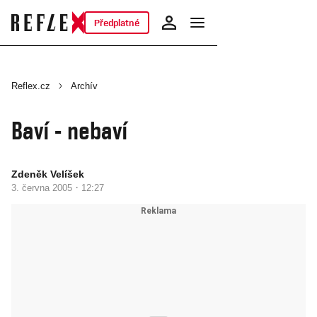
Předplatné
Reflex.cz
Archív
Baví - nebaví
Zdeněk Velíšek
·
3. června 2005
12:27