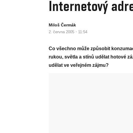
Internetový adre
Miloš Čermák
·
2. června 2005
11:54
Co všechno může způsobit konzumace
rukou, světla a stínů udělat hotové zá
udělat ve veřejném zájmu?