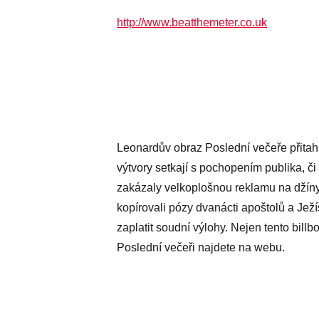
http://www.beatthemeter.co.uk
Leonardův obraz Poslední večeře přitahu
výtvory setkají s pochopením publika, či
zakázaly velkoplošnou reklamu na džíny
kopírovali pózy dvanácti apoštolů a Jež
zaplatit soudní výlohy. Nejen tento billb
Poslední večeři najdete na webu.