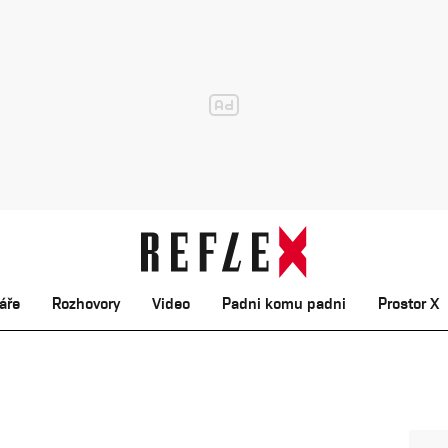
áře
Rozhovory
Video
Padni komu padni
Prostor X