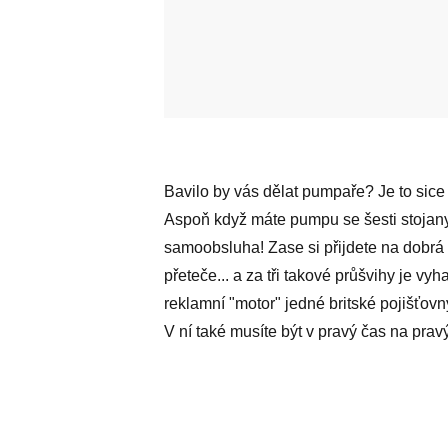
Bavilo by vás dělat pumpaře? Je to sice 
Aspoň když máte pumpu se šesti stojan
samoobsluha! Zase si přijdete na dobrá 
přeteče... a za tři takové průšvihy je 
reklamní "motor" jedné britské pojišťov
V ní také musíte být v pravý čas na pra