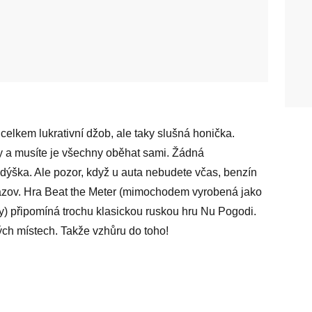
celkem lukrativní džob, ale taky slušná honička.
y a musíte je všechny oběhat sami. Žádná
dýška. Ale pozor, když u auta nebudete včas, benzín
vyhazov. Hra Beat the Meter (mimochodem vyrobená jako
ny) připomíná trochu klasickou ruskou hru Nu Pogodi.
vých místech. Takže vzhůru do toho!