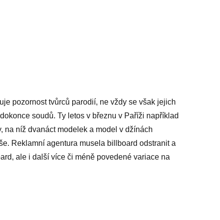
je pozornost tvůrců parodií, ne vždy se však jejich
 dokonce soudů. Ty letos v březnu v Paříži například
, na níž dvanáct modelek a model v džínách
íše. Reklamní agentura musela billboard odstranit a
oard, ale i další více či méně povedené variace na