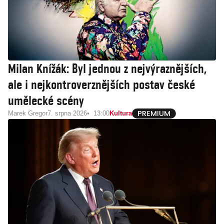
Milan Knížák: Byl jednou z nejvýraznějších,
ale i nejkontroverznějších postav české
umělecké scény
Marek Gregor
7. srpna 2026
13:00
Kultura