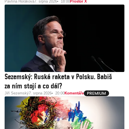
Pavlína Horáková
7. srpna 2026
18:00
Prostor X
Sezemský: Ruská raketa v Polsku. Babiš
za ním stojí a co dál?
Jiří Sezemský
7. srpna 2026
20:00
Komentáře