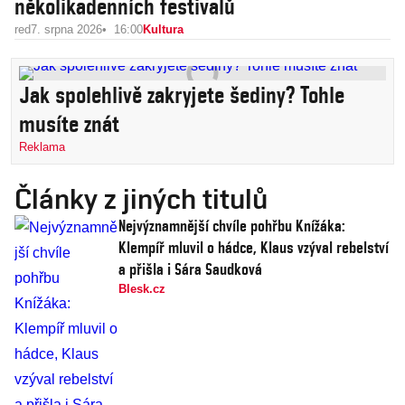
několikadenních festivalů
red
7. srpna 2026
16:00
Kultura
Jak spolehlivě zakryjete šediny? Tohle
musíte znát
Reklama
Články z jiných titulů
Nejvýznamnější chvíle pohřbu Knížáka:
Klempíř mluvil o hádce, Klaus vzýval rebelství
a přišla i Sára Saudková
Blesk.cz