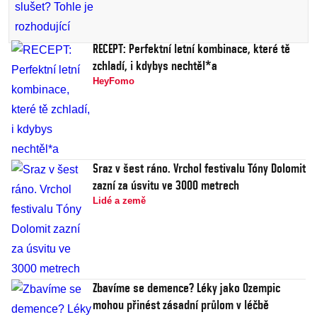
RECEPT: Perfektní letní kombinace, které tě
zchladí, i kdybys nechtěl*a
HeyFomo
Sraz v šest ráno. Vrchol festivalu Tóny Dolomit
zazní za úsvitu ve 3000 metrech
Lidé a země
Zbavíme se demence? Léky jako Ozempic
mohou přinést zásadní průlom v léčbě