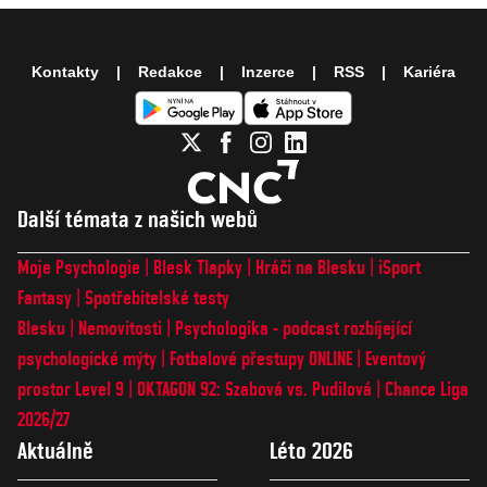
Kontakty
Redakce
Inzerce
RSS
Kariéra
Další témata z našich webů
Moje Psychologie
Blesk Tlapky
Hráči na Blesku
iSport
Fantasy
Spotřebitelské testy
Blesku
Nemovitosti
Psychologika - podcast rozbíjející
psychologické mýty
Fotbalové přestupy ONLINE
Eventový
prostor Level 9
OKTAGON 92: Szabová vs. Pudilová
Chance Liga
2026/27
Aktuálně
Léto 2026