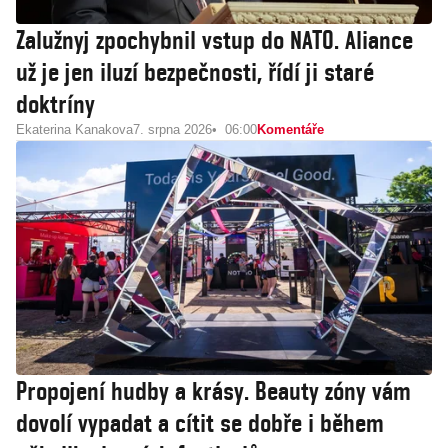
Zalužnyj zpochybnil vstup do NATO. Aliance
už je jen iluzí bezpečnosti, řídí ji staré
doktríny
Ekaterina Kanakova
7. srpna 2026
06:00
Komentáře
Propojení hudby a krásy. Beauty zóny vám
dovolí vypadat a cítit se dobře i během