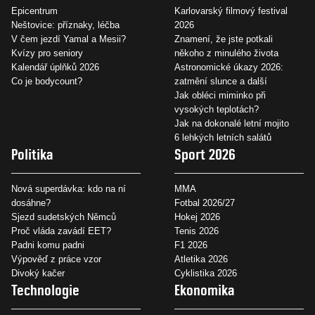
Epicentrum
Karlovarský filmový festival
Neštovice: příznaky, léčba
2026
V čem jezdí Yamal a Mesii?
Znamení, že jste potkali
Kvízy pro seniory
někoho z minulého života
Kalendář úplňků 2026
Astronomické úkazy 2026:
Co je bodycount?
zatmění slunce a další
Jak obléci miminko při
vysokých teplotách?
Jak na dokonalé letní mojito
6 lehkých letních salátů
Politika
Sport 2026
Nová superdávka: kdo na ní
MMA
dosáhne?
Fotbal 2026/27
Sjezd sudetských Němců
Hokej 2026
Proč vláda zavádí EET?
Tenis 2026
Padni komu padni
F1 2026
Výpověď z práce vzor
Atletika 2026
Divoký kačer
Cyklistika 2026
Technologie
Ekonomika