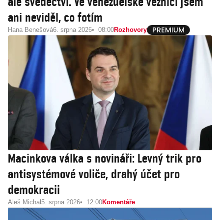
ale svědectví. Ve venezuelské věznici jsem
ani neviděl, co fotím
Hana Benešová
6. srpna 2026
08:00
Rozhovory
Macinkova válka s novináři: Levný trik pro
antisystémové voliče, drahý účet pro
demokracii
Aleš Michal
5. srpna 2026
12:00
Komentáře