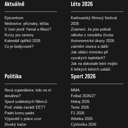
Aktuálně
Léto 2026
Epicentrum
Karlovarský filmový festival
Neštovice: příznaky, léčba
2026
V čem jezdí Yamal a Mesii?
Znamení, že jste potkali
Kvízy pro seniory
někoho z minulého života
Kalendář úplňků 2026
Astronomické úkazy 2026:
Co je bodycount?
zatmění slunce a další
Jak obléci miminko při
vysokých teplotách?
Jak na dokonalé letní mojito
6 lehkých letních salátů
Politika
Sport 2026
Nová superdávka: kdo na ní
MMA
dosáhne?
Fotbal 2026/27
Sjezd sudetských Němců
Hokej 2026
Proč vláda zavádí EET?
Tenis 2026
Padni komu padni
F1 2026
Výpověď z práce vzor
Atletika 2026
Divoký kačer
Cyklistika 2026