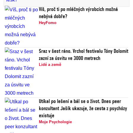
Víš, proč ti po mléčných výrobcích možná
nebývá dobře?
HeyFomo
Sraz v šest ráno. Vrchol festivalu Tóny Dolomit
zazní za úsvitu ve 3000 metrech
Lidé a země
Utíkal po lešení a bál se o život. Dnes peer
konzultant Jašík ukazuje, že cesta z psychózy
existuje
Moje Psychologie