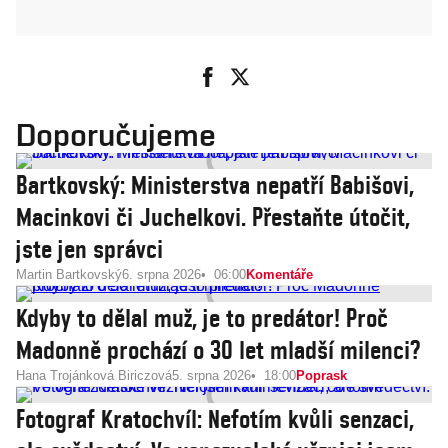
Doporučujeme
Bartkovský: Ministerstva nepatří Babišovi,
Macinkovi či Juchelkovi. Přestaňte útočit,
jste jen správci
Martin Bartkovský
6. srpna 2026
06:00
Komentáře
Kdyby to dělal muž, je to predátor! Proč
Madonně prochází o 30 let mladší milenci?
Hana Trojánková Biriczová
5. srpna 2026
18:00
Poprask
Fotograf Kratochvíl: Nefotím kvůli senzaci,