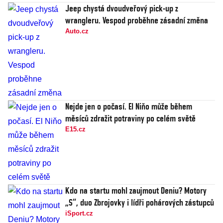
Jeep chystá dvoudveřový pick-up z
wrangleru. Vespod proběhne zásadní změna
Auto.cz
Nejde jen o počasí. El Niňo může během
měsíců zdražit potraviny po celém světě
E15.cz
Kdo na startu mohl zaujmout Deniu? Motory
„S“, duo Zbrojovky i lídři pohárových zástupců
iSport.cz