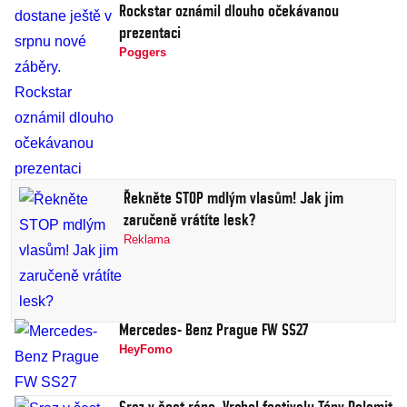
Rockstar oznámil dlouho očekávanou
prezentaci
Poggers
Řekněte STOP mdlým vlasům! Jak jim
zaručeně vrátíte lesk?
Reklama
Mercedes- Benz Prague FW SS27
HeyFomo
Sraz v šest ráno. Vrchol festivalu Tóny Dolomit