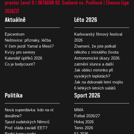
prostor Level 9
OKTAGON 92: Szabová vs. Pudilová
Chance Liga
2026/27
Aktuálně
Léto 2026
Epicentrum
Karlovarský filmový festival
Neštovice: příznaky, léčba
2026
V čem jezdí Yamal a Mesii?
Znamení, že jste potkali
Kvízy pro seniory
někoho z minulého života
Kalendář úplňků 2026
Astronomické úkazy 2026:
Co je bodycount?
zatmění slunce a další
Jak obléci miminko při
vysokých teplotách?
Jak na dokonalé letní mojito
6 lehkých letních salátů
Politika
Sport 2026
Nová superdávka: kdo na ní
MMA
dosáhne?
Fotbal 2026/27
Sjezd sudetských Němců
Hokej 2026
Proč vláda zavádí EET?
Tenis 2026
Padni komu padni
F1 2026