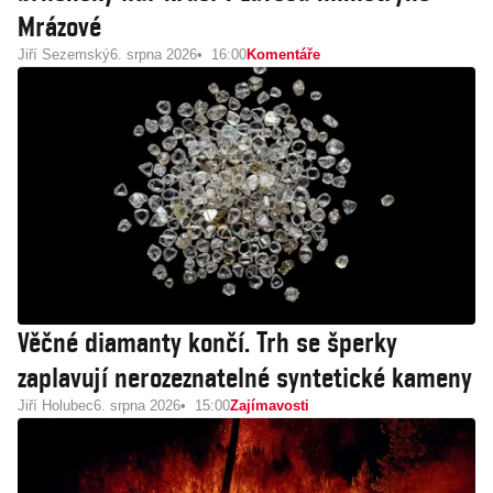
Mrázové
Jiří Sezemský
6. srpna 2026
16:00
Komentáře
Věčné diamanty končí. Trh se šperky
zaplavují nerozeznatelné syntetické kameny
Jiří Holubec
6. srpna 2026
15:00
Zajímavosti