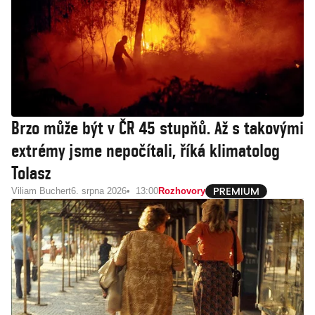
Brzo může být v ČR 45 stupňů. Až s takovými
extrémy jsme nepočítali, říká klimatolog
Tolasz
Viliam Buchert
6. srpna 2026
13:00
Rozhovory