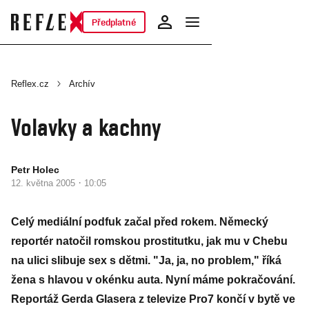
Předplatné
Reflex.cz
Archív
Volavky a kachny
Petr Holec
·
12. května 2005
10:05
Celý mediální podfuk začal před rokem. Německý
reportér natočil romskou prostitutku, jak mu v Chebu
na ulici slibuje sex s dětmi. "Ja, ja, no problem," říká
žena s hlavou v okénku auta. Nyní máme pokračování.
Reportáž Gerda Glasera z televize Pro7 končí v bytě ve