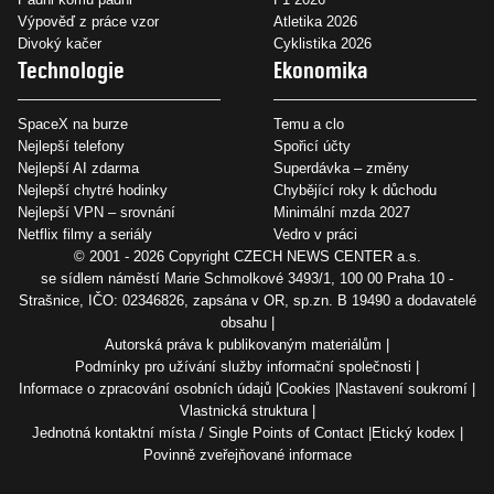
Výpověď z práce vzor
Atletika 2026
Divoký kačer
Cyklistika 2026
Technologie
Ekonomika
SpaceX na burze
Temu a clo
Nejlepší telefony
Spořicí účty
Nejlepší AI zdarma
Superdávka – změny
Nejlepší chytré hodinky
Chybějící roky k důchodu
Nejlepší VPN – srovnání
Minimální mzda 2027
Netflix filmy a seriály
Vedro v práci
© 2001 - 2026 Copyright
CZECH NEWS CENTER a.s.
se sídlem náměstí Marie Schmolkové 3493/1, 100 00 Praha 10 -
Strašnice, IČO: 02346826, zapsána v OR, sp.zn. B 19490 a dodavatelé
obsahu
Autorská práva k publikovaným materiálům
Podmínky pro užívání služby informační společnosti
Informace o zpracování osobních údajů
Cookies
Nastavení soukromí
Vlastnická struktura
Jednotná kontaktní místa / Single Points of Contact
Etický kodex
Povinně zveřejňované informace