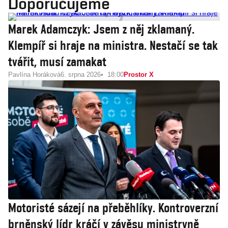
Doporučujeme
Marek Adamczyk: Jsem z něj zklamaný.
Klempíř si hraje na ministra. Nestačí se tak
tvářit, musí zamakat
Pavlína Horáková
6. srpna 2026
18:00
Prostor X
Motoristé sázejí na přeběhlíky. Kontroverzní
brněnský lídr kráčí v závěsu ministryně