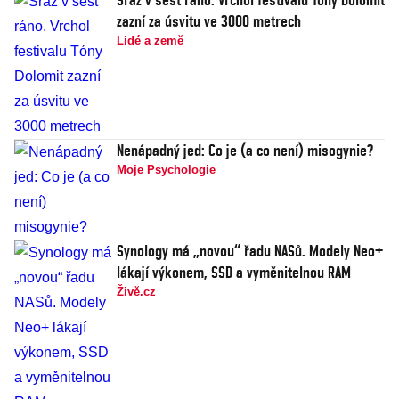
zazní za úsvitu ve 3000 metrech
Lidé a země
Nenápadný jed: Co je (a co není) misogynie?
Moje Psychologie
Synology má „novou“ řadu NASů. Modely Neo+
lákají výkonem, SSD a vyměnitelnou RAM
Živě.cz