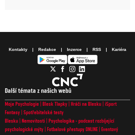
Kontakty
Redakce
Inzerce
RSS
Kariéra
Další témata z našich webů
Moje Psychologie
Blesk Tlapky
Hráči na Blesku
iSport
Fantasy
Spotřebitelské testy
Blesku
Nemovitosti
Psychologika - podcast rozbíjející
psychologické mýty
Fotbalové přestupy ONLINE
Eventový