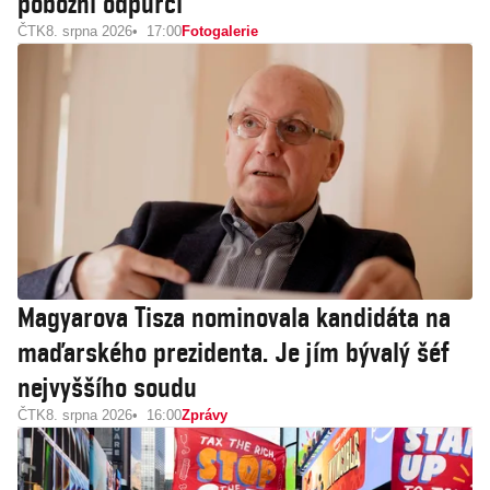
pobožní odpůrci
ČTK
8. srpna 2026
17:00
Fotogalerie
Magyarova Tisza nominovala kandidáta na
maďarského prezidenta. Je jím bývalý šéf
nejvyššího soudu
ČTK
8. srpna 2026
16:00
Zprávy