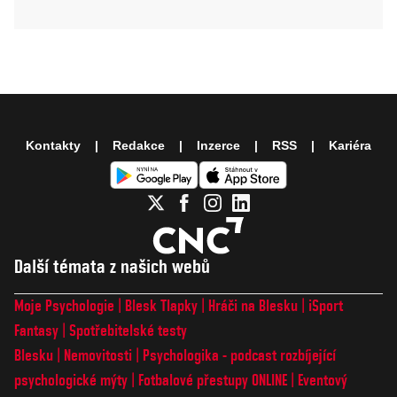
Kontakty
Redakce
Inzerce
RSS
Kariéra
Další témata z našich webů
Moje Psychologie
Blesk Tlapky
Hráči na Blesku
iSport
Fantasy
Spotřebitelské testy
Blesku
Nemovitosti
Psychologika - podcast rozbíjející
psychologické mýty
Fotbalové přestupy ONLINE
Eventový