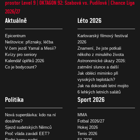
prostor Level 9
OKTAGON 92: Szabová vs. Pudilová
Chance Liga
2026/27
Aktuálně
Léto 2026
Epicentrum
Karlovarský filmový festival
Neštovice: příznaky, léčba
2026
V čem jezdí Yamal a Mesii?
Znamení, že jste potkali
Kvízy pro seniory
někoho z minulého života
Kalendář úplňků 2026
Astronomické úkazy 2026:
Co je bodycount?
zatmění slunce a další
Jak obléci miminko při
vysokých teplotách?
Jak na dokonalé letní mojito
6 lehkých letních salátů
Politika
Sport 2026
Nová superdávka: kdo na ní
MMA
dosáhne?
Fotbal 2026/27
Sjezd sudetských Němců
Hokej 2026
Proč vláda zavádí EET?
Tenis 2026
Padni komu padni
F1 2026