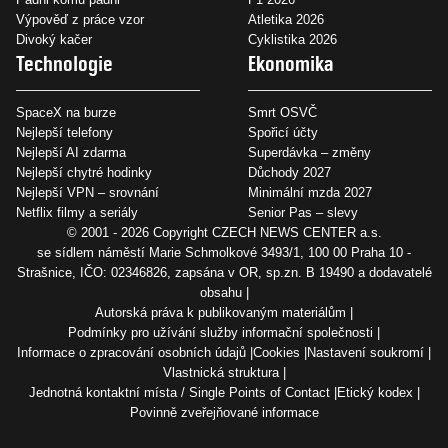
Výpověď z práce vzor
Atletika 2026
Divoký kačer
Cyklistika 2026
Technologie
Ekonomika
SpaceX na burze
Smrt OSVČ
Nejlepší telefony
Spořicí účty
Nejlepší AI zdarma
Superdávka – změny
Nejlepší chytré hodinky
Důchody 2027
Nejlepší VPN – srovnání
Minimální mzda 2027
Netflix filmy a seriály
Senior Pas – slevy
© 2001 - 2026 Copyright
CZECH NEWS CENTER a.s.
se sídlem náměstí Marie Schmolkové 3493/1, 100 00 Praha 10 -
Strašnice, IČO: 02346826, zapsána v OR, sp.zn. B 19490 a dodavatelé
obsahu
Autorská práva k publikovaným materiálům
Podmínky pro užívání služby informační společnosti
Informace o zpracování osobních údajů
Cookies
Nastavení soukromí
Vlastnická struktura
Jednotná kontaktní místa / Single Points of Contact
Etický kodex
Povinně zveřejňované informace