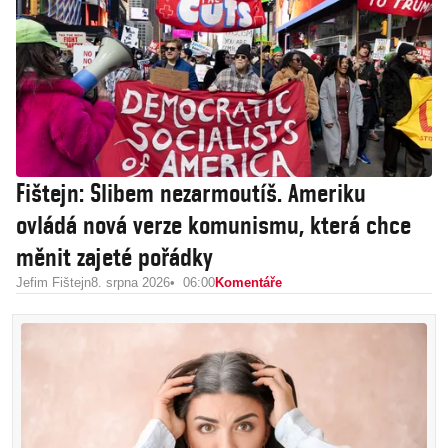
Fištejn: Slibem nezarmoutíš. Ameriku
ovládá nová verze komunismu, která chce
měnit zajeté pořádky
Jefim Fištejn
8. srpna 2026
06:00
Komentáře