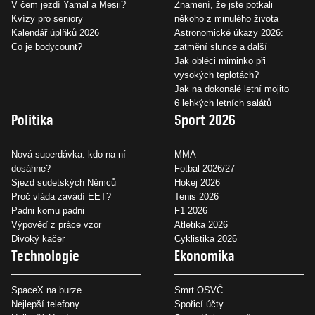
V čem jezdí Yamal a Mesii?
Znamení, že jste potkali
Kvízy pro seniory
někoho z minulého života
Kalendář úplňků 2026
Astronomické úkazy 2026:
Co je bodycount?
zatmění slunce a další
Jak obléci miminko při
vysokých teplotách?
Jak na dokonalé letní mojito
6 lehkých letních salátů
Politika
Sport 2026
Nová superdávka: kdo na ní
MMA
dosáhne?
Fotbal 2026/27
Sjezd sudetských Němců
Hokej 2026
Proč vláda zavádí EET?
Tenis 2026
Padni komu padni
F1 2026
Výpověď z práce vzor
Atletika 2026
Divoký kačer
Cyklistika 2026
Technologie
Ekonomika
SpaceX na burze
Smrt OSVČ
Nejlepší telefony
Spořicí účty