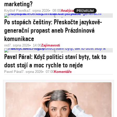
marketing?
Kryštof Pavelka
7. srpna 2026
08:00
Analýza
Po stopách češtiny: Přeskočte jazykově-
generační propast aneb Prázdninová
komunikace
nrd
7. srpna 2026
14:00
Zajímavosti
Pavel Páral: Když politici staví byty, tak to
dost stojí a moc rychle to nejde
Pavel Páral
7. srpna 2026
07:00
Komentáře