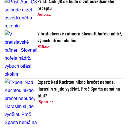
Příští Audi Q8 se bude držet osvědčeného
receptu
Auto.cz
V bratislavské rafinerii Slovnaft hořela nádrž,
výbuch otřásl okolím
E15.cz
Expert: Nad Kuchtou nikdo brečet nebude,
Haraslín si jde vydělat. Proč Sparta nemá na
titul?
iSport.cz