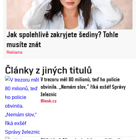
Jak spolehlivě zakryjete šediny? Tohle
musíte znát
Reklama
Články z jiných titulů
V trezoru měl 80 milionů, teď ho policie
obvinila. „Nemám slov,“ říká exšéf Správy
železnic
Blesk.cz