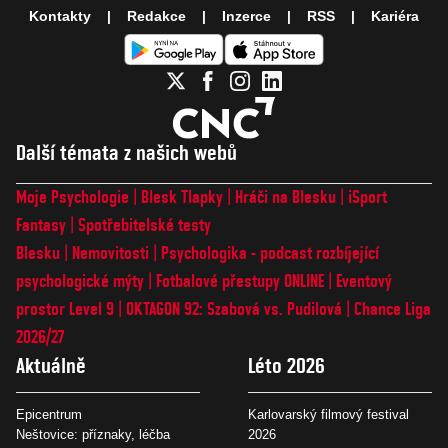
Kontakty
Redakce
Inzerce
RSS
Kariéra
Další témata z našich webů
Moje Psychologie
Blesk Tlapky
Hráči na Blesku
iSport
Fantasy
Spotřebitelské testy
Blesku
Nemovitosti
Psychologika - podcast rozbíjející
psychologické mýty
Fotbalové přestupy ONLINE
Eventový
prostor Level 9
OKTAGON 92: Szabová vs. Pudilová
Chance Liga
2026/27
Aktuálně
Léto 2026
Epicentrum
Karlovarský filmový festival
Neštovice: příznaky, léčba
2026