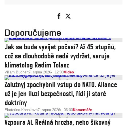
Doporučujeme
Jak se bude vyvíjet počasí? Až 45 stupňů,
což se dlouhodobě nedá vydržet, varuje
klimatolog Radim Tolasz
Viliam Buchert
7. srpna 2026
12:00
Video
Zalužnyj zpochybnil vstup do NATO. Aliance
už je jen iluzí bezpečnosti, řídí ji staré
doktríny
Ekaterina Kanakova
7. srpna 2026
06:00
Komentáře
Vzpoura AI. Reálná hrozba, nebo šikovný