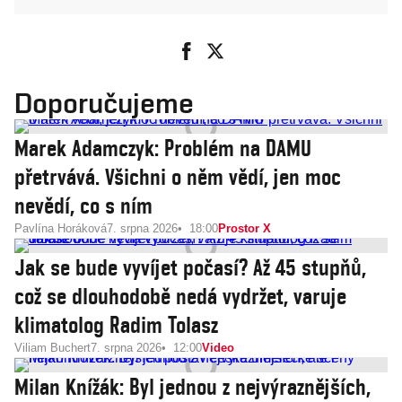
Doporučujeme
Marek Adamczyk: Problém na DAMU
přetrvává. Všichni o něm vědí, jen moc
nevědí, co s ním
Pavlína Horáková
7. srpna 2026
18:00
Prostor X
Jak se bude vyvíjet počasí? Až 45 stupňů,
což se dlouhodobě nedá vydržet, varuje
klimatolog Radim Tolasz
Viliam Buchert
7. srpna 2026
12:00
Video
Milan Knížák: Byl jednou z nejvýraznějších,