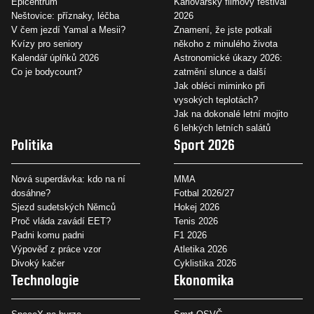
Epicentrum
Karlovarský filmový festival
Neštovice: příznaky, léčba
2026
V čem jezdí Yamal a Mesii?
Znamení, že jste potkali
Kvízy pro seniory
někoho z minulého života
Kalendář úplňků 2026
Astronomické úkazy 2026:
Co je bodycount?
zatmění slunce a další
Jak obléci miminko při
vysokých teplotách?
Jak na dokonalé letní mojito
6 lehkých letních salátů
Politika
Sport 2026
Nová superdávka: kdo na ní
MMA
dosáhne?
Fotbal 2026/27
Sjezd sudetských Němců
Hokej 2026
Proč vláda zavádí EET?
Tenis 2026
Padni komu padni
F1 2026
Výpověď z práce vzor
Atletika 2026
Divoký kačer
Cyklistika 2026
Technologie
Ekonomika