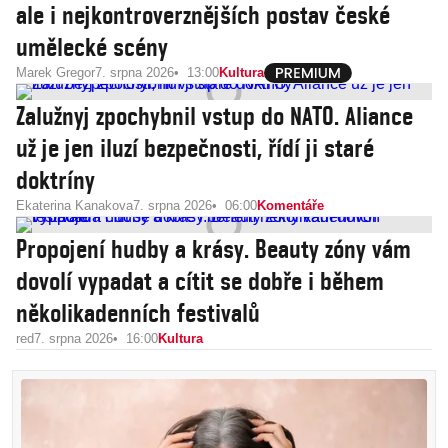
ale i nejkontroverznějších postav české
umělecké scény
Marek Gregor
7. srpna 2026
13:00
Kultura
Zalužnyj zpochybnil vstup do NATO. Aliance
už je jen iluzí bezpečnosti, řídí ji staré
doktríny
Ekaterina Kanakova
7. srpna 2026
06:00
Komentáře
Propojení hudby a krásy. Beauty zóny vám
dovolí vypadat a cítit se dobře i během
několikadenních festivalů
red
7. srpna 2026
16:00
Kultura