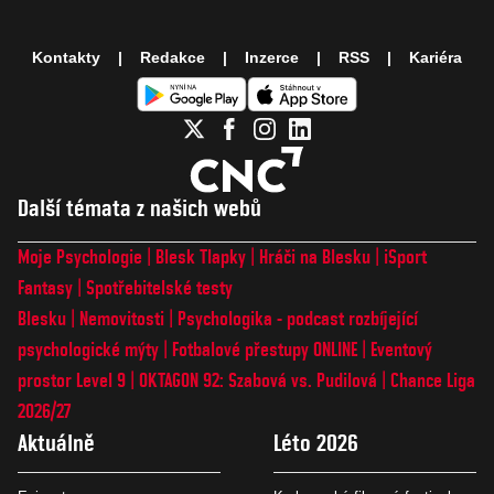
Kontakty
Redakce
Inzerce
RSS
Kariéra
Další témata z našich webů
Moje Psychologie
Blesk Tlapky
Hráči na Blesku
iSport
Fantasy
Spotřebitelské testy
Blesku
Nemovitosti
Psychologika - podcast rozbíjející
psychologické mýty
Fotbalové přestupy ONLINE
Eventový
prostor Level 9
OKTAGON 92: Szabová vs. Pudilová
Chance Liga
2026/27
Aktuálně
Léto 2026