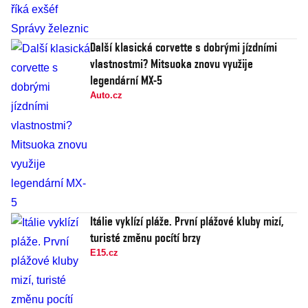
Další klasická corvette s dobrými jízdními
vlastnostmi? Mitsuoka znovu využije
legendární MX-5
Auto.cz
Itálie vyklízí pláže. První plážové kluby mizí,
turisté změnu pocítí brzy
E15.cz