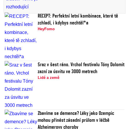
RECEPT: Perfektní letní kombinace, které tě
zchladí, i kdybys nechtěl*a
HeyFomo
Sraz v šest ráno. Vrchol festivalu Tóny Dolomit
zazní za úsvitu ve 3000 metrech
Lidé a země
Zbavíme se demence? Léky jako Ozempic
mohou přinést zásadní průlom v léčbě
Alzheimerovy choroby