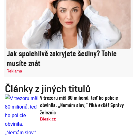
Jak spolehlivě zakryjete šediny? Tohle
musíte znát
Reklama
Články z jiných titulů
V trezoru měl 80 milionů, teď ho policie
obvinila. „Nemám slov,“ říká exšéf Správy
železnic
Blesk.cz