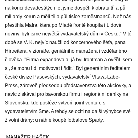
na konci devadesátých let jsme dospěli k obratu tři a půl
miliardy korun a měli tři a půl tisíce zaměstnanců. Než nás
přestihla Mafra, která po Mladé frontě koupila i Lidové
noviny, byli jsme největší vydavatelský dům v Česku." V té
době se V. K. nejvíc naučil od koncernového šéfa, pana
Hirtreitera, vizionáře, geniálního manažera i vzdělaného
člověka. "Firma expandovala, já byl frontman a ověřil jsem
si, že mohu lidi motivovat i řídit." Byl generálním ředitelem
české divize Pasovských, vydavatelství Vltava-Labe-
Press, zároveň předsedou představenstva této akciovky, a
navíc získával pro bavorskou firmu i regionální deníky na
Slovensku, kde posléze vytvořil joint venture s
vydavatelstvím Sme. A tehdy se ocitl na další výhybce své
životní dráhy: u náhlé koupě fotbalové Sparty.
MANAŽER HAŠEK