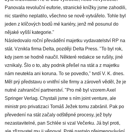
Panovala revoluční euforie, stranické knížky jsme zahodili,
nic starého neplatilo, všechno se nově vytvářelo. Tohle byl
jeden z klíčových bodů mé kariéry, jenž mě posunul do
nějaké vyšší kategorie."
Následovalo roční převádění majetku vydavatelství RP na
stát. Vznikla firma Delta, později Delta Press. "To byl rok,
kdy jsem se hodně naučil. Některé redakce se rušily, jiné
vznikaly. Šlo o to, aby podnik přešel na stát a z majetku
nám neutekla ani koruna. To se povedlo," tvrdí V. K. dnes.
Měl prý představu o vnitřní síle firmy a zároveň věděl, že je
nutné zahraniční partnerství. "Pro mě byl vzorem Axel
Springer Verlag. Chystali jsme s ním joint venture, ale
ministr pro privatizaci Tomáš Ježek tomu zabránil. Pak po
převedení na stát začaly odštěpné procesy, jež byly
nezastavitelné, pan Schlée si vzal Večerku. Já byl proti,
ale zřizovatel mu ji věnoval. Poté nastalo přejmenovávání