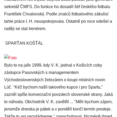
sekretář ČMFS. Do funkce ho dosadil šéf českého fotbalu
František Chvalovský. Podle znalců fotbalového zákulisí
tahle práce I. H. neuspokojovala. Ostatně po roce odešel a
raději se stal trenérem.
SPARŤAN KOŠŤÁL
Bylo to na jaře 1999, kdy V. K. jednal v Košicích coby
zástupce Pasovských s managementem
Východoslovenských železáren o koupi místních novin
Lúč. "Kéž bychom našli takového kupce i pro Spartu,"
zazněl spíše konverzační povzdech slovenské strany. Jaká
to náhoda. Obchodník V. K. zavětřil ... "Měli bychom zájem,
jenomže dneska je pátek a v pondělí končí termín prodeje.
Takže to asi nezvládneme," zapochyboval. Nicméně ihned