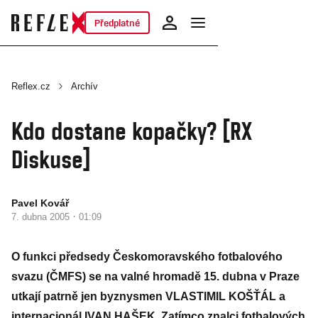
Předplatné
Reflex.cz
Archív
Kdo dostane kopačky? [RX
Diskuse]
Pavel Kovář
·
7. dubna 2005
01:09
O funkci předsedy Českomoravského fotbalového
svazu (ČMFS) se na valné hromadě 15. dubna v Praze
utkají patrně jen byznysmen VLASTIMIL KOŠŤÁL a
internacionál IVAN HAŠEK. Zatímco znalci fotbalových