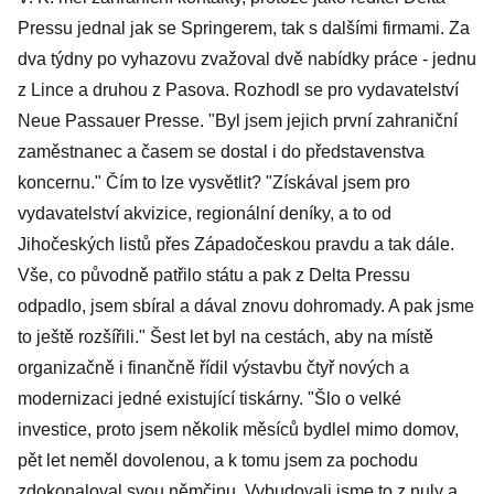
Pressu jednal jak se Springerem, tak s dalšími firmami. Za
dva týdny po vyhazovu zvažoval dvě nabídky práce - jednu
z Lince a druhou z Pasova. Rozhodl se pro vydavatelství
Neue Passauer Presse. "Byl jsem jejich první zahraniční
zaměstnanec a časem se dostal i do představenstva
koncernu." Čím to lze vysvětlit? "Získával jsem pro
vydavatelství akvizice, regionální deníky, a to od
Jihočeských listů přes Západočeskou pravdu a tak dále.
Vše, co původně patřilo státu a pak z Delta Pressu
odpadlo, jsem sbíral a dával znovu dohromady. A pak jsme
to ještě rozšířili." Šest let byl na cestách, aby na místě
organizačně i finančně řídil výstavbu čtyř nových a
modernizaci jedné existující tiskárny. "Šlo o velké
investice, proto jsem několik měsíců bydlel mimo domov,
pět let neměl dovolenou, a k tomu jsem za pochodu
zdokonaloval svou němčinu. Vybudovali jsme to z nuly a