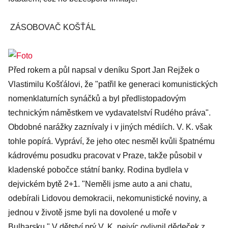
ZÁSOBOVAČ KOŠŤÁL
Před rokem a půl napsal v deníku Sport Jan Rejžek o
Vlastimilu Košťálovi, že "patřil ke generaci komunistických
nomenklaturních synáčků a byl předlistopadovým
technickým náměstkem ve vydavatelství Rudého práva".
Obdobné narážky zaznívaly i v jiných médiích. V. K. však
tohle popírá. Vypráví, že jeho otec nesměl kvůli špatnému
kádrovému posudku pracovat v Praze, takže působil v
kladenské pobočce státní banky. Rodina bydlela v
dejvickém bytě 2+1. "Neměli jsme auto a ani chatu,
odebírali Lidovou demokracii, nekomunistické noviny, a
jednou v životě jsme byli na dovolené u moře v
Bulharsku." V dětství prý V. K. nejvíc ovlivnil dědeček z