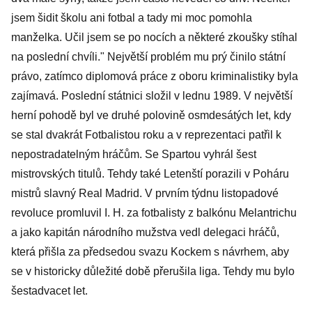
jsem šidit školu ani fotbal a tady mi moc pomohla
manželka. Učil jsem se po nocích a některé zkoušky stíhal
na poslední chvíli." Největší problém mu prý činilo státní
právo, zatímco diplomová práce z oboru kriminalistiky byla
zajímavá. Poslední státnici složil v lednu 1989. V největší
herní pohodě byl ve druhé polovině osmdesátých let, kdy
se stal dvakrát Fotbalistou roku a v reprezentaci patřil k
nepostradatelným hráčům. Se Spartou vyhrál šest
mistrovských titulů. Tehdy také Letenští porazili v Poháru
mistrů slavný Real Madrid. V prvním týdnu listopadové
revoluce promluvil I. H. za fotbalisty z balkónu Melantrichu
a jako kapitán národního mužstva vedl delegaci hráčů,
která přišla za předsedou svazu Kockem s návrhem, aby
se v historicky důležité době přerušila liga. Tehdy mu bylo
šestadvacet let.