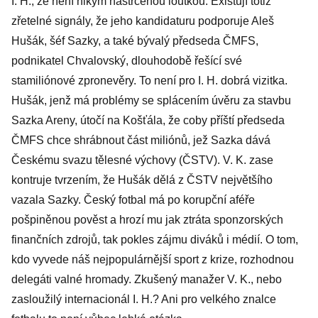
I. H., že není nikým nastrčenou loutkou. Existují totiž
zřetelné signály, že jeho kandidaturu podporuje Aleš
Hušák, šéf Sazky, a také bývalý předseda ČMFS,
podnikatel Chvalovský, dlouhodobě řešící své
stamiliónové zpronevěry. To není pro I. H. dobrá vizitka.
Hušák, jenž má problémy se splácením úvěru za stavbu
Sazka Areny, útočí na Košťála, že coby příští předseda
ČMFS chce shrábnout část miliónů, jež Sazka dává
Českému svazu tělesné výchovy (ČSTV). V. K. zase
kontruje tvrzením, že Hušák dělá z ČSTV největšího
vazala Sazky. Český fotbal má po korupční aféře
pošpiněnou pověst a hrozí mu jak ztráta sponzorských
finančních zdrojů, tak pokles zájmu diváků i médií. O tom,
kdo vyvede náš nejpopulárnější sport z krize, rozhodnou
delegáti valné hromady. Zkušený manažer V. K., nebo
zasloužilý internacionál I. H.? Ani pro velkého znalce