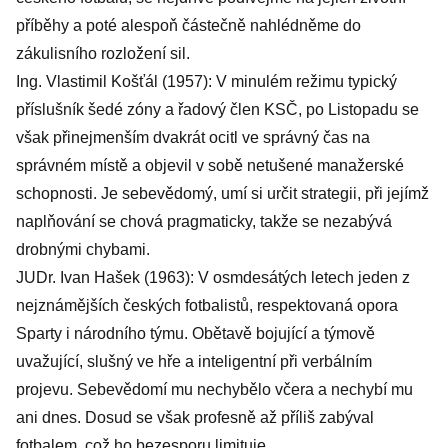
příběhy a poté alespoň částečně nahlédněme do
zákulisního rozložení sil.
Ing. Vlastimil Košťál (1957): V minulém režimu typický
příslušník šedé zóny a řadový člen KSČ, po Listopadu se
však přinejmenším dvakrát ocitl ve správný čas na
správném místě a objevil v sobě netušené manažerské
schopnosti. Je sebevědomý, umí si určit strategii, při jejímž
naplňování se chová pragmaticky, takže se nezabývá
drobnými chybami.
JUDr. Ivan Hašek (1963): V osmdesátých letech jeden z
nejznámějších českých fotbalistů, respektovaná opora
Sparty i národního týmu. Obětavě bojující a týmově
uvažující, slušný ve hře a inteligentní při verbálním
projevu. Sebevědomí mu nechybělo včera a nechybí mu
ani dnes. Dosud se však profesně až příliš zabýval
fotbalem, což ho bezesporu limituje.