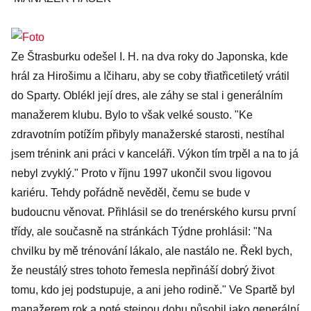
Ze Štrasburku odešel I. H. na dva roky do Japonska, kde
hrál za Hirošimu a Ičiharu, aby se coby třiatřicetiletý vrátil
do Sparty. Oblékl její dres, ale záhy se stal i generálním
manažerem klubu. Bylo to však velké sousto. "Ke
zdravotním potížím přibyly manažerské starosti, nestíhal
jsem trénink ani práci v kanceláři. Výkon tím trpěl a na to já
nebyl zvyklý." Proto v říjnu 1997 ukončil svou ligovou
kariéru. Tehdy pořádně nevěděl, čemu se bude v
budoucnu věnovat. Přihlásil se do trenérského kursu první
třídy, ale současně na stránkách Týdne prohlásil: "Na
chvilku by mě trénování lákalo, ale nastálo ne. Řekl bych,
že neustálý stres tohoto řemesla nepřináší dobrý život
tomu, kdo jej podstupuje, a ani jeho rodině." Ve Spartě byl
manažerem rok a poté stejnou dobu působil jako generální