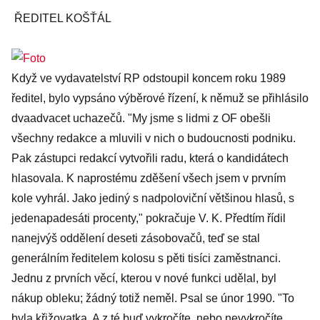
ŘEDITEL KOŠŤÁL
Když ve vydavatelství RP odstoupil koncem roku 1989
ředitel, bylo vypsáno výběrové řízení, k němuž se přihlásilo
dvaadvacet uchazečů. "My jsme s lidmi z OF obešli
všechny redakce a mluvili v nich o budoucnosti podniku.
Pak zástupci redakcí vytvořili radu, která o kandidátech
hlasovala. K naprostému zděšení všech jsem v prvním
kole vyhrál. Jako jediný s nadpoloviční většinou hlasů, s
jedenapadesáti procenty," pokračuje V. K. Předtím řídil
nanejvýš oddělení deseti zásobovačů, teď se stal
generálním ředitelem kolosu s pěti tisíci zaměstnanci.
Jednu z prvních věcí, kterou v nové funkci udělal, byl
nákup obleku; žádný totiž neměl. Psal se únor 1990. "To
byla křižovatka. A z té buď vykročíte, nebo nevykročíte.