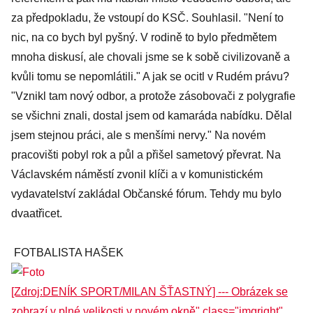
za předpokladu, že vstoupí do KSČ. Souhlasil. "Není to
nic, na co bych byl pyšný. V rodině to bylo předmětem
mnoha diskusí, ale chovali jsme se k sobě civilizovaně a
kvůli tomu se nepomlátili." A jak se ocitl v Rudém právu?
"Vznikl tam nový odbor, a protože zásobovači z polygrafie
se všichni znali, dostal jsem od kamaráda nabídku. Dělal
jsem stejnou práci, ale s menšími nervy." Na novém
pracovišti pobyl rok a půl a přišel sametový převrat. Na
Václavském náměstí zvonil klíči a v komunistickém
vydavatelství zakládal Občanské fórum. Tehdy mu bylo
dvaatřicet.
FOTBALISTA HAŠEK
[Zdroj:DENÍK SPORT/MILAN ŠŤASTNÝ] --- Obrázek se
zobrazí v plné velikosti v novém okně" class="imgright"