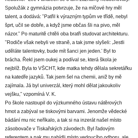
Spolužák z gymnázia potvrzuje, že na míčové hry měl
talent, a dodává: "Patřil k výrazným typům ve třídě, nebyl
šprt, učil se dobře, a když jsme občas šli na pivo, měl
názor." Po maturitě chtěli oba bratři studovat architekturu.
"Rodiče však nebyli ve straně, a tak jsme slyšeli: ,Jestli
uděláte talentovky, bude mít šanci jen jeden.' Byl to
brácha. Řekl jsem oukej a podíval se, která škola je
nejblíž. Byla to VŠCHT, kde matka tehdy dělala sekretářku
na katedře jazyků. Tak jsem šel na chemii, aniž by mě
zajímala. Já byl univerzál, který mohl dělat jakoukoliv
vejšku," vzpomíná V. K.
Po škole nastoupil do výzkumného ústavu nátěrových
hmot a zabýval se tiskovými barvami. Jenomže vědecké
bádání mu nic neříkalo, a tak si na inzerát našel místo
zásobovače v Tiskařských závodech. Byl řadovým
referentem a pak mu nabídli místo vedoucího odboru, ale