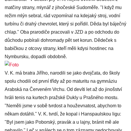
matčiny strany, mlynář z jihočeské Sudoměře. "I když mu
režim mlýn sebral, rád vzpomínal na kdejaký stroj, vodní
turbínu či drahý chevrolet, který si pořídil. Děda byl báječný
chlap." Oba prarodiče pracovali v JZD a po odchodu do
důchodu pobírali dohromady pět set korun. Dědeček s
babičkou z otcovy strany, kteří měli kdysi hostinec na
Nymbursku, dopadli obdobně.
V. K. má bratra Jiřího, narodili se jako dvojčata, do školy
spolu chodili od první třídy až po maturitu na gymnáziu
Arabská na Červeném Vrchu. Od devíti let až do jinošství
hráli tenis na kurtech pražské Dukly u Prašného mostu.
"Neměli jsme v sobě tvrdost a houževnatost, abychom to
někam dotáhli." V. K. tvrdí, že kopal i Hanspaulskou ligu:
"Byl jsem jako Poborský, pravák a u lajny, bránit mě ale
nebavilo." Leč v análech se o tom záznamy nedochovaly.