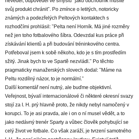
nevěděl, odpověděl ve smyslu "jako obchodník musíte
svůj produkt chránit". Po zmínce o letitých, notoricky
známých a podezřelých Peltových kontaktech s
rozhodčími prohlásil: "Pelta není Horník. Má jiné rozměry
než jen toho fotbalového šíbra. Odevzdal kus práce při
získávání klientů a při budování tréninkového centra.
Potřeboval jsem k sobě někoho, kdo je s tím prostředím
sžitý. Jinak bych to ve Spartě nezvládl." Po těchto
pragmaticky manažerských slovech dodal: "Máme na
Peltu rozdílný názor, to je normální."
Další komentář není nutný, ale buďme objektivní.
Veřejnost, bývalí internacionálové či některé okresní svazy
stojí za I. H. prý hlavně proto, že nikdy nebyl namočený v
korupci. To je asi pravda, ale i on o ní musel vědět, a to
jako nedávný trenér Sparty a vůbec člověk pohybující se
celý život ve fotbale. Co však zaráží, je tvrzení samotného