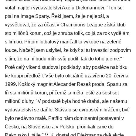
volal majiteli vydavatelství Axelu Diekmannovi. "Ten se
ptal na image Sparty. Řekl jsem, že je nejlepší, a
vysvětloval, že za účast v Champions League získá klub
sto miliónů korun, což je zhruba tolik, co já za rok vydělám
s firmou. Přitom fotbalový mančaft to vykope na zelené
louce. Načež jsem uslyšel, že když si tu investici zodpovím
s tím, že na ní budu mít i svůj podíl, tak do toho jdeme."
Poté celý víkend studoval podklady, aby posléze nabídku
ke koupi předložil. Vše bylo oficiálně uzavřeno 20. června
1999. Košický magnát Alexander Rezeš prodal Spartu za
tři sta miliónů korun, přičemž ta měla ještě za šest set
miliónů dluhy. "V podstatě byla hodně drahá, ale našemu
vydavatelství se dařilo. Stávalo se evropským hráčem, byť
bylo nedávno malé. Patřilo nám dominantní postavení v
Česku, na Slovensku a v Polsku, pronikali jsme do
Rakousko i Itálie." V. K. dostal od Diekmanna dvě akcie