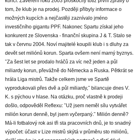
konci. Závěrem roku 2003 proskočily totiž první zprávy o
tom, že klub je na prodej. Později přibyly informace o
možných kupcích a nejčastěji zaznívalo jméno
investičního gigantu PPF. Nakonec Spartu získal jeho
konkurent ze Slovenska - finanční skupina J & T. Stalo se
tak v červnu 2004. Noví majitelé koupili klub i s dluhy za
devět set miliónů korun. Sparta ovšem není marný byznys.
"Za šest let se prodalo hráčů za víc než jeden a půl
miliardy korun, převážně do Německa a Ruska. Pětkrát se
hrála Liga mistrů. Takže celkem jsme ve Spartě
vyprodukovali přes dvě a půl miliardy," bilancuje dnes V.
K. s pýchou v hlase. Na otázku, proč vlastně k prodeji
došlo, odpověděl Reflexu: "Už jsem neměl sílu vytvářet
milión korun denně, byl jsem vyčerpaný." Milión denně?
Má-li fotbalový rok asi tři sta pracovních dnů, je to snadný
výpočet: účast v Lize mistrů skýtá v průměru sto miliónů,