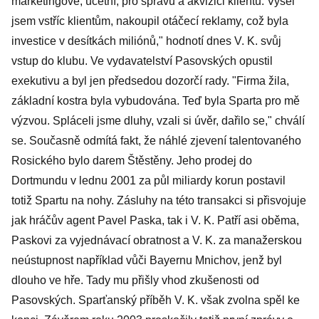
marketingové, účetní, pro správu a akvizici klientů. Vyšel
jsem vstříc klientům, nakoupil otáčecí reklamy, což byla
investice v desítkách miliónů," hodnotí dnes V. K. svůj
vstup do klubu. Ve vydavatelství Pasovských opustil
exekutivu a byl jen předsedou dozorčí rady. "Firma žila,
základní kostra byla vybudována. Teď byla Sparta pro mě
výzvou. Spláceli jsme dluhy, vzali si úvěr, dařilo se," chválí
se. Současně odmítá fakt, že náhlé zjevení talentovaného
Rosického bylo darem Štěstěny. Jeho prodej do
Dortmundu v lednu 2001 za půl miliardy korun postavil
totiž Spartu na nohy. Zásluhy na této transakci si přisvojuje
jak hráčův agent Pavel Paska, tak i V. K. Patří asi oběma,
Paskovi za vyjednávací obratnost a V. K. za manažerskou
neústupnost například vůči Bayernu Mnichov, jenž byl
dlouho ve hře. Tady mu přišly vhod zkušenosti od
Pasovských. Sparťanský příběh V. K. však zvolna spěl ke