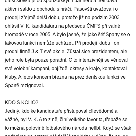
další stovka je od sponzorských partnerů a třetí dává
aktivní saldo z obchodu s hráči. Pasovští uvažovali o
prodeji zřejmě delší dobu, protože již na podzim 2003
ohlásil V. K. kandidaturu na předsedu ČMFS při valné
hromadě v roce 2005. A bylo jasné, že jako šéf Sparty se o
takovou funkci nemůže ucházet. Při prodeji klubu i on
prodal firmě J & T své akcie. Zůstal sice prezidentem, ale
jeho role byla pouze poradní. O to intenzívněji se věnoval
své volební kampani, objížděl okresy a kraje, kontaktoval
kluby. A letos koncem března na prezidentskou funkci ve
Spartě rezignoval.
KDO S KOHO?
Jediný, kdo ke kandidatuře přistupoval cílevědomě a
vážně, byl V. K. A to z něj činí velkého favorita, třebaže se
to možná polovině fotbalového národa nelíbí. Když se však