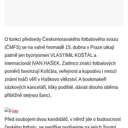
O funkci předsedy Českomoravského fotbalového svazu
(ČMFS) se na valné hromadě 15. dubna v Praze utkají
patrně jen byznysmen VLASTIMIL KOŠŤÁL a
internacionál IVAN HAŠEK. Zatímco znalci fotbalových
poměrů favorizují Košťála, veřejnost a kupodivu i mnozí
známí hráči věří v Haškovo vítězství. A bookmakeři
sázkových kanceláří, lišky podšité, dávali dlouho oběma
přibližně stejnou šanci.
Před soubojem dvou kandidátů, v němž jde o budoucnost
českého fotbalu, se nejdříve podívejme na jejich životní