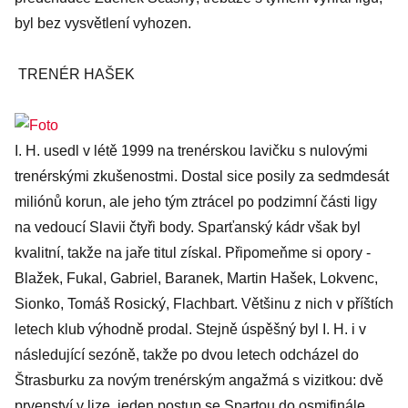
byl bez vysvětlení vyhozen.
TRENÉR HAŠEK
I. H. usedl v létě 1999 na trenérskou lavičku s nulovými
trenérskými zkušenostmi. Dostal sice posily za sedmdesát
miliónů korun, ale jeho tým ztrácel po podzimní části ligy
na vedoucí Slavii čtyři body. Sparťanský kádr však byl
kvalitní, takže na jaře titul získal. Připomeňme si opory -
Blažek, Fukal, Gabriel, Baranek, Martin Hašek, Lokvenc,
Sionko, Tomáš Rosický, Flachbart. Většinu z nich v příštích
letech klub výhodně prodal. Stejně úspěšný byl I. H. i v
následující sezóně, takže po dvou letech odcházel do
Štrasburku za novým trenérským angažmá s vizitkou: dvě
prvenství v lize, jeden postup se Spartou do osmifinále