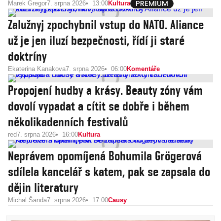
Marek Gregor
7. srpna 2026
13:00
Kultura
Zalužnyj zpochybnil vstup do NATO. Aliance
už je jen iluzí bezpečnosti, řídí ji staré
doktríny
Ekaterina Kanakova
7. srpna 2026
06:00
Komentáře
Propojení hudby a krásy. Beauty zóny vám
dovolí vypadat a cítit se dobře i během
několikadenních festivalů
red
7. srpna 2026
16:00
Kultura
Neprávem opomíjená Bohumila Grögerová
sdílela kancelář s katem, pak se zapsala do
dějin literatury
Michal Šanda
7. srpna 2026
17:00
Causy