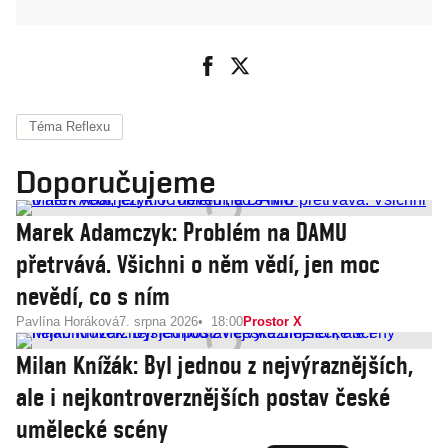
Téma Reflexu
Doporučujeme
Marek Adamczyk: Problém na DAMU
přetrvává. Všichni o něm vědí, jen moc
nevědí, co s ním
Pavlína Horáková
7. srpna 2026
18:00
Prostor X
Milan Knížák: Byl jednou z nejvýraznějších,
ale i nejkontroverznějších postav české
umělecké scény