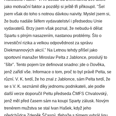
jako motivační faktor a později si ještě tři přikoupil. "Šel
jsem však do toho s notnou dávkou naivity. Myslel jsem si,
že budu nadále šéfem vydavatelství i předsedou Unie
vydavatelů. Brzy jsem však poznal, že nebudu-li dělat
Spartu s plným nasazením, nastanou problémy. Šlo o
investiční rizika a velkou odpovědnost za správu
Diekmannových akcií." Na Letnou tehdy přišel jako
sportovní manažer Miroslav Pelta z Jablonce, proslulý to
"šíbr". Tento pojem lze definovat snadno: jde o člověka,
jenž zařídí vše. Informace o tom, proč to byl právě Pelta, se
různí. V. K. tvrdí, že ho znal z Jablonce, sám Pelta tvrdí, že
se s V. K. seznámil díky jednomu podnikateli, ale podle
další verze doporučil Peltu předseda ČMFS Chvalovský,
jenž měl před časem sám na koupi Sparty zálusk. Novým
trenérem mužstva se stal Ivan Hašek, když jeho
předchůdce Zdeněk Ščasný, třebaže s týmem vyhrál ligu,