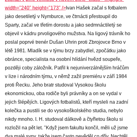
width="240" height="173" />
Ivan Hašek začal s fotbalem
jako desetiletý v Nymburce, ve čtrnácti přestoupil do
Sparty, začal ve třetím dorostu a jako sedmnáctiletý se
objevil v kádru prvoligového mužstva. Na ligový trávník ho
poslal poprvé trenér Dušan Uhrin proti Zbrojovce Brno v
létě 1981. Mladík se v týmu brzy zabydlel, zpočátku jako
obránce, specialista na osobní hlídání hvězd soupeře,
později coby záložník. Patřil k nejuniverzálnějším hráčům
v lize i národním týmu, v němž zažil premiéru v září 1984
proti Řecku. Jeho bratr studoval Vysokou školu
ekonomickou, oba rodiče byli právníky a on se vydal v
jejich šlépějích. Ligových fotbalistů, kteří mysleli na zadní
kolečka a pustili se do vysokoškolského studia, nebylo
nikdy mnoho. I. H. studoval dálkově a čtyřletou školu si
rozložil na pět let. "Když jsem fakultu končil, měli už jsme
dva malé syny, takže jsem často nevěděl co dřív. Nechtěl