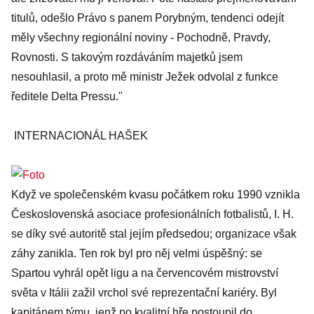
titulů, odešlo Právo s panem Porybným, tendenci odejít
měly všechny regionální noviny - Pochodně, Pravdy,
Rovnosti. S takovým rozdáváním majetků jsem
nesouhlasil, a proto mě ministr Ježek odvolal z funkce
ředitele Delta Pressu."
INTERNACIONÁL HAŠEK
Když ve společenském kvasu počátkem roku 1990 vznikla
Československá asociace profesionálních fotbalistů, I. H.
se díky své autoritě stal jejím předsedou; organizace však
záhy zanikla. Ten rok byl pro něj velmi úspěšný: se
Spartou vyhrál opět ligu a na červencovém mistrovství
světa v Itálii zažil vrchol své reprezentační kariéry. Byl
kapitánem týmu, jenž po kvalitní hře postoupil do