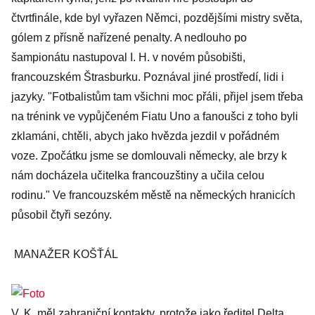
čtvrtfinále, kde byl vyřazen Němci, pozdějšími mistry světa,
gólem z přísně nařízené penalty. A nedlouho po
šampionátu nastupoval I. H. v novém působišti,
francouzském Štrasburku. Poznával jiné prostředí, lidi i
jazyky. "Fotbalistům tam všichni moc přáli, přijel jsem třeba
na trénink ve vypůjčeném Fiatu Uno a fanoušci z toho byli
zklamáni, chtěli, abych jako hvězda jezdil v pořádném
voze. Zpočátku jsme se domlouvali německy, ale brzy k
nám docházela učitelka francouzštiny a učila celou
rodinu." Ve francouzském městě na německých hranicích
působil čtyři sezóny.
MANAŽER KOŠŤÁL
V. K. měl zahraniční kontakty, protože jako ředitel Delta