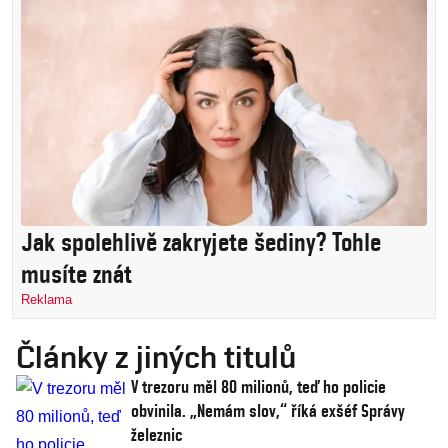
Jak spolehlivě zakryjete šediny? Tohle
musíte znát
Reklama
Články z jiných titulů
V trezoru měl 80 milionů, teď ho policie
obvinila. „Nemám slov,“ říká exšéf Správy
železnic