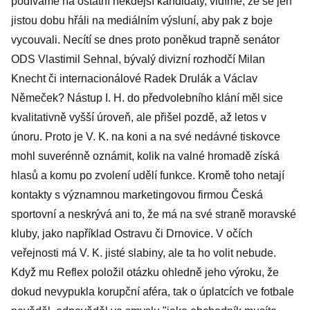
podíváme na ostatní někdejší kandidáty, vidíme, že se jen
jistou dobu hřáli na mediálním výsluní, aby pak z boje
vycouvali. Necítí se dnes proto poněkud trapně senátor
ODS Vlastimil Sehnal, bývalý divizní rozhodčí Milan
Knecht či internacionálové Radek Drulák a Václav
Němeček? Nástup I. H. do předvolebního klání měl sice
kvalitativně vyšší úroveň, ale přišel pozdě, až letos v
únoru. Proto je V. K. na koni a na své nedávné tiskovce
mohl suverénně oznámit, kolik na valné hromadě získá
hlasů a komu po zvolení udělí funkce. Kromě toho netají
kontakty s významnou marketingovou firmou Česká
sportovní a neskrývá ani to, že má na své straně moravské
kluby, jako například Ostravu či Drnovice. V očích
veřejnosti má V. K. jisté slabiny, ale ta ho volit nebude.
Když mu Reflex položil otázku ohledně jeho výroku, že
dokud nevypukla korupční aféra, tak o úplatcích ve fotbale