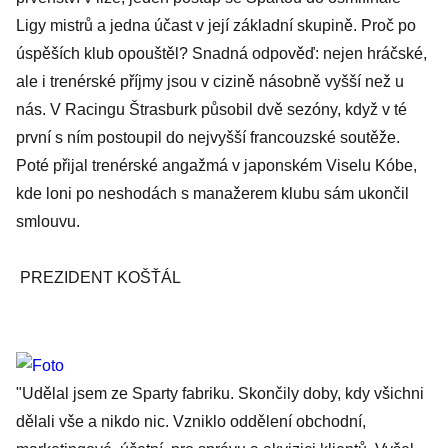
Ligy mistrů a jedna účast v její základní skupině. Proč po
úspěších klub opouštěl? Snadná odpověď: nejen hráčské,
ale i trenérské příjmy jsou v cizině násobně vyšší než u
nás. V Racingu Štrasburk působil dvě sezóny, když v té
první s ním postoupil do nejvyšší francouzské soutěže.
Poté přijal trenérské angažmá v japonském Viselu Kóbe,
kde loni po neshodách s manažerem klubu sám ukončil
smlouvu.
PREZIDENT KOŠŤÁL
"Udělal jsem ze Sparty fabriku. Skončily doby, kdy všichni
dělali vše a nikdo nic. Vzniklo oddělení obchodní,