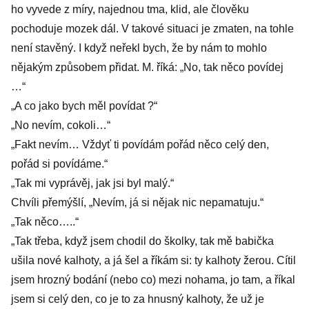
ho vyvede z míry, najednou tma, klid, ale člověku
pochoduje mozek dál. V takové situaci je zmaten, na tohle
není stavěný. I když neřekl bych, že by nám to mohlo
nějakým způsobem přidat. M. říká: „No, tak něco povídej
…“
„A co jako bych měl povídat ?“
„No nevím, cokoli…“
„Fakt nevím… Vždyť ti povídám pořád něco celý den,
pořád si povídáme.“
„Tak mi vyprávěj, jak jsi byl malý.“
Chvíli přemýšlí, „Nevím, já si nějak nic nepamatuju.“
„Tak něco…..“
„Tak třeba, když jsem chodil do školky, tak mě babička
ušila nové kalhoty, a já šel a říkám si: ty kalhoty žerou. Cítil
jsem hrozný bodání (nebo co) mezi nohama, jo tam, a říkal
jsem si celý den, co je to za hnusný kalhoty, že už je