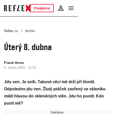
Předplatné
Reflex.cz
Archív
Úterý 8. dubna
Frank Anne
·
8. dubna 2003
11:52
Jdu ven. Je sníh. Takové věci mě drží při životě.
Odpoledne jdu ven. Žlutý ptáček zavřený ve skleníku
mlátí hlavou do skleněných stěn. Jdu ho pustit. Kdo
pustí mě?