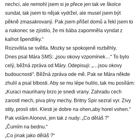
nechci, ale nemohl jsem si je přece jen tak ve školce
sundat, tak jsem to nějak vydržel, ale musel jsem být
pěkně zmasakrovaný. Pak jsem přišel domů a řekl jsem to
a nakonec se zjistilo, že mi bába zapomněla vyndat z
kalhot špendlíky.“
Rozsvítila se světla. Mozky se spokojeně rozběhly.
Dnes psal Mára SMS: „jsou okovy vzpomínek…“ To bylo
celý, běžná zpráva od Máry. Odepisuji: „…jsou okovy
budoucnosti“. Běžná zpráva ode mě. Pak se Mára někde
zhulil a psal blbosti. Aby se mu lépe hulilo, tak mu posílám:
„Kuraci maurihany brzo je snedi vrany. Zahradu cech
zarostl mech, piva plny mechy. Britny Spir sezral vyr. Zivy
stity, prosli stiri. Klesti je dobre na ohen,aby horel vohen.“
Pak volám Alonovi, jen tak z nudy: „Co děláš ?“
„Čumím na bednu.“
„Co jinak jako děláš ?“