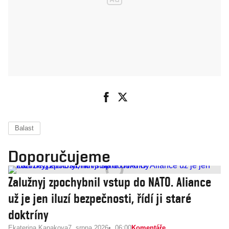
Balast
Doporučujeme
Zalužnyj zpochybnil vstup do NATO. Aliance
už je jen iluzí bezpečnosti, řídí ji staré
doktríny
Ekaterina Kanakova
7. srpna 2026
06:00
Komentáře