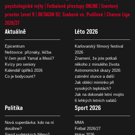
psychologické mýty
Fotbalové přestupy ONLINE
Eventový
prostor Level 9
OKTAGON 92: Szabová vs. Pudilová
Chance Liga
2026/27
Aktuálně
Léto 2026
Epicentrum
Karlovarský filmový festival
Neštovice: příznaky, léčba
2026
V čem jezdí Yamal a Mesii?
Znamení, že jste potkali
Kvízy pro seniory
někoho z minulého života
Kalendář úplňků 2026
Astronomické úkazy 2026:
Co je bodycount?
zatmění slunce a další
Jak obléci miminko při
vysokých teplotách?
Jak na dokonalé letní mojito
6 lehkých letních salátů
Politika
Sport 2026
Nová superdávka: kdo na ní
MMA
dosáhne?
Fotbal 2026/27
Sjezd sudetských Němců
Hokej 2026