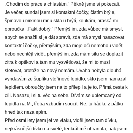
„Chodím do práce a chlastám.“ Pěkně jsme si pokecali.
Je večer, sundal jsem si kontaktní čočky, čistím brýle,
špinavou mikinou mnu skla u brýlí, koukám, praská mi
obroučka. „Fakt dobrý.“ Přemýšlím, zda vůbec má smysl,
abych se snažil si je dát spravit, zda má smysl nasazovat
kontaktní čočky, přemýšlím, zda moje oči nemohou vidět,
nebo nechtějí vidět, přemýšlím, zda mám sílu se doplazit
zítra k optikovi a tam mu vysvětlovat, že mi to musí
sletovat, protože na nový nemám. Úvaha nebyla dlouhá,
vyndavám ze šuplíku vteřinové lepidlo, sklo jsem namazal
lepidlem, obroučky jsem na to přilepil a je to. Přímá cesta k
cíli. Nasazuji si tu věc na sebe. Dívám se ublemcaný od
lepidla na M., třeba vzbudím soucit. Ne, tu hádku z pátku
hned tak nezalepím.
Před osmi lety jsem jel ve vlaku, viděl jsem tam dívku,
nejkrásnější dívku na světě, tenkrát mě uhranula, pak jsem