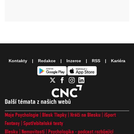
Kontakty
Redakce
Inzerce
RSS
Kariéra
Další témata z našich webů
Moje Psychologie
Blesk Tlapky
Hráči na Blesku
iSport
Fantasy
Spotřebitelské testy
Blesku
Nemovitosti
Psychologika - podcast rozbíjející