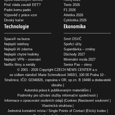
Proč vláda zavádí EET?
Tenis 2026
Padni komu padni
F1 2026
Výpověď z práce vzor
Atletika 2026
Divoký kačer
Cyklistika 2026
Technologie
Ekonomika
SpaceX na burze
Smrt OSVČ
Nejlepší telefony
Spořicí účty
Nejlepší AI zdarma
Superdávka – změny
Nejlepší chytré hodinky
Důchody 2027
Nejlepší VPN – srovnání
Minimální mzda 2027
Netflix filmy a seriály
Senior Pas – slevy
© 2001 - 2026 Copyright
CZECH NEWS CENTER a.s.
se sídlem náměstí Marie Schmolkové 3493/1, 100 00 Praha 10 -
Strašnice, IČO: 02346826, zapsána v OR, sp.zn. B 19490 a dodavatelé
obsahu
Autorská práva k publikovaným materiálům
Podmínky pro užívání služby informační společnosti
Informace o zpracování osobních údajů
Cookies
Nastavení soukromí
Vlastnická struktura
Jednotná kontaktní místa / Single Points of Contact
Etický kodex