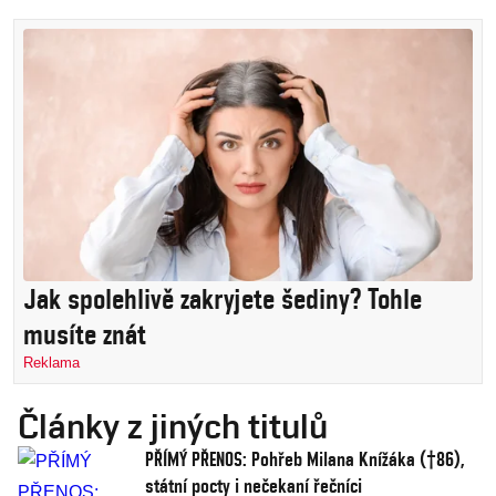
Jak spolehlivě zakryjete šediny? Tohle
musíte znát
Reklama
Články z jiných titulů
PŘÍMÝ PŘENOS: Pohřeb Milana Knížáka (†86),
státní pocty i nečekaní řečníci