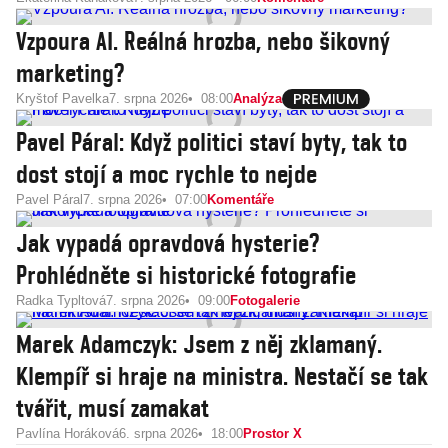
Vzpoura AI. Reálná hrozba, nebo šikovný
marketing?
Kryštof Pavelka
7. srpna 2026
08:00
Analýza
Pavel Páral: Když politici staví byty, tak to
dost stojí a moc rychle to nejde
Pavel Páral
7. srpna 2026
07:00
Komentáře
Jak vypadá opravdová hysterie?
Prohlédněte si historické fotografie
Radka Typltová
7. srpna 2026
09:00
Fotogalerie
Marek Adamczyk: Jsem z něj zklamaný.
Klempíř si hraje na ministra. Nestačí se tak
tvářit, musí zamakat
Pavlína Horáková
6. srpna 2026
18:00
Prostor X