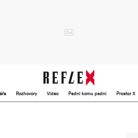
áře
Rozhovory
Video
Padni komu padni
Prostor X