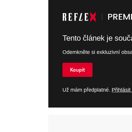
Tento článek je sou
Odemkněte si exkluzivní obsa
Koupit
Už mám předplatné.
Přihlásit