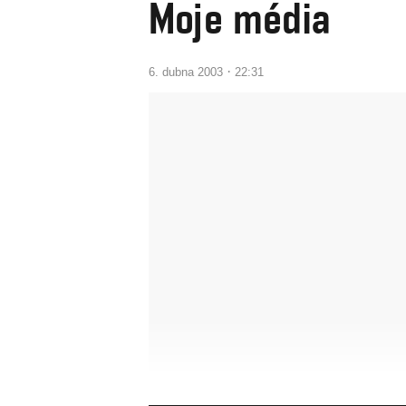
Moje média
·
6. dubna 2003
22:31