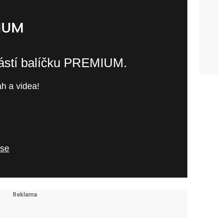
částí balíčku PREMIUM.
h a videa!
 se