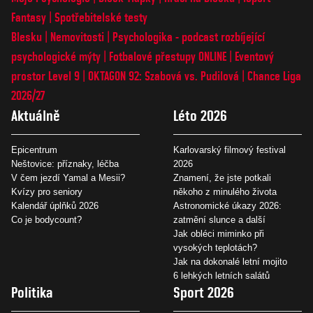
Fantasy
Spotřebitelské testy
Blesku
Nemovitosti
Psychologika - podcast rozbíjející
psychologické mýty
Fotbalové přestupy ONLINE
Eventový
prostor Level 9
OKTAGON 92: Szabová vs. Pudilová
Chance Liga
2026/27
Aktuálně
Léto 2026
Epicentrum
Karlovarský filmový festival
Neštovice: příznaky, léčba
2026
V čem jezdí Yamal a Mesii?
Znamení, že jste potkali
Kvízy pro seniory
někoho z minulého života
Kalendář úplňků 2026
Astronomické úkazy 2026:
Co je bodycount?
zatmění slunce a další
Jak obléci miminko při
vysokých teplotách?
Jak na dokonalé letní mojito
6 lehkých letních salátů
Politika
Sport 2026