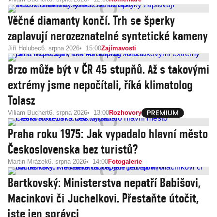
Věčné diamanty končí. Trh se šperky
zaplavují nerozeznatelné syntetické kameny
Jiří Holubec
6. srpna 2026
15:00
Zajímavosti
Brzo může být v ČR 45 stupňů. Až s takovými
extrémy jsme nepočítali, říká klimatolog
Tolasz
Viliam Buchert
6. srpna 2026
13:00
Rozhovory
Praha roku 1975: Jak vypadalo hlavní město
Československa bez turistů?
Martin Mrázek
6. srpna 2026
14:00
Fotogalerie
Bartkovský: Ministerstva nepatří Babišovi,
Macinkovi či Juchelkovi. Přestaňte útočit,
jste jen správci