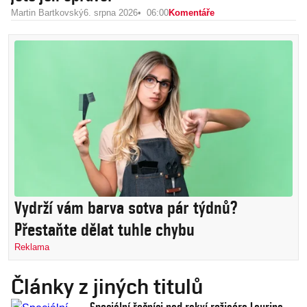
Martin Bartkovský
6. srpna 2026
06:00
Komentáře
Vydrží vám barva sotva pár týdnů?
Přestaňte dělat tuhle chybu
Reklama
Články z jiných titulů
Speciální řečníci nad rakví režiséra Laurina