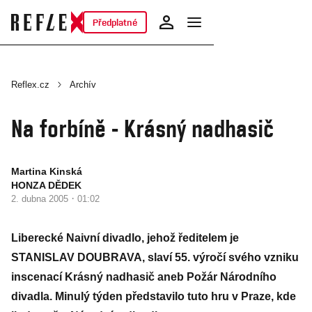
Předplatné
Reflex.cz
Archív
Na forbíně - Krásný nadhasič
Martina Kinská
HONZA DĚDEK
·
2. dubna 2005
01:02
Liberecké Naivní divadlo, jehož ředitelem je
STANISLAV DOUBRAVA, slaví 55. výročí svého vzniku
inscenací Krásný nadhasič aneb Požár Národního
divadla. Minulý týden představilo tuto hru v Praze, kde