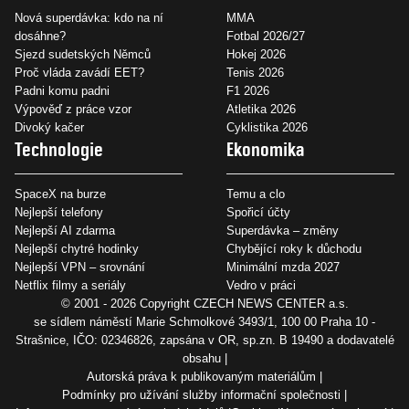
Nová superdávka: kdo na ní
MMA
dosáhne?
Fotbal 2026/27
Sjezd sudetských Němců
Hokej 2026
Proč vláda zavádí EET?
Tenis 2026
Padni komu padni
F1 2026
Výpověď z práce vzor
Atletika 2026
Divoký kačer
Cyklistika 2026
Technologie
Ekonomika
SpaceX na burze
Temu a clo
Nejlepší telefony
Spořicí účty
Nejlepší AI zdarma
Superdávka – změny
Nejlepší chytré hodinky
Chybějící roky k důchodu
Nejlepší VPN – srovnání
Minimální mzda 2027
Netflix filmy a seriály
Vedro v práci
© 2001 - 2026 Copyright
CZECH NEWS CENTER a.s.
se sídlem náměstí Marie Schmolkové 3493/1, 100 00 Praha 10 -
Strašnice, IČO: 02346826, zapsána v OR, sp.zn. B 19490 a dodavatelé
obsahu
Autorská práva k publikovaným materiálům
Podmínky pro užívání služby informační společnosti