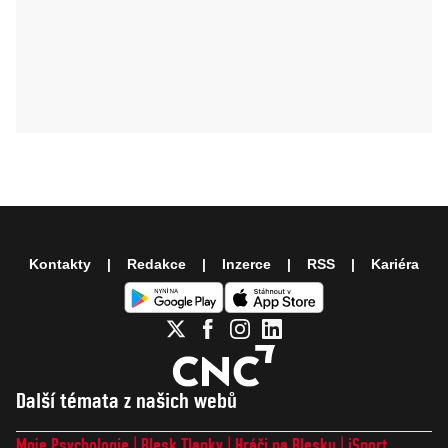
Kontakty
Redakce
Inzerce
RSS
Kariéra
Další témata z našich webů
Moje Psychologie
Blesk Tlapky
Hráči na Blesku
iSport