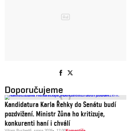
Doporučujeme
Kandidatura Karla Řehky do Senátu budí
pozdvižení. Ministr Zůna ho kritizuje,
konkurenti haní i chválí
Viliam Buchert
6. srpna 2026
12:00
Komentáře