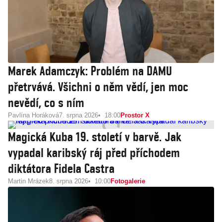
Marek Adamczyk: Problém na DAMU
přetrvává. Všichni o něm vědí, jen moc
nevědí, co s ním
Pavlína Horáková
7. srpna 2026
18:00
Prostor X
Magická Kuba 19. století v barvě. Jak
vypadal karibský ráj před příchodem
diktátora Fidela Castra
Martin Mrázek
8. srpna 2026
10:00
Fotogalerie