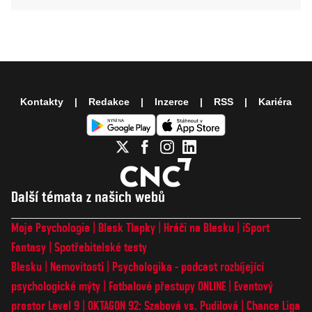
Kontakty
Redakce
Inzerce
RSS
Kariéra
Další témata z našich webů
Moje Psychologie
Blesk Tlapky
Hráči na Blesku
iSport
Fantasy
Spotřebitelské testy
Blesku
Nemovitosti
Psychologika - podcast rozbíjející
psychologické mýty
Fotbalové přestupy ONLINE
Eventový
prostor Level 9
OKTAGON 92: Szabová vs. Pudilová
Chance Liga