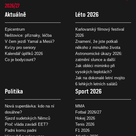
2026/27
Aktuálně
Léto 2026
Epicentrum
Karlovarský filmový festival
Neštovice: příznaky, léčba
2026
V čem jezdí Yamal a Mesii?
Znamení, že jste potkali
Kvízy pro seniory
někoho z minulého života
Kalendář úplňků 2026
Astronomické úkazy 2026:
Co je bodycount?
zatmění slunce a další
Jak obléci miminko při
vysokých teplotách?
Jak na dokonalé letní mojito
6 lehkých letních salátů
Politika
Sport 2026
Nová superdávka: kdo na ní
MMA
dosáhne?
Fotbal 2026/27
Sjezd sudetských Němců
Hokej 2026
Proč vláda zavádí EET?
Tenis 2026
Padni komu padni
F1 2026