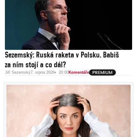
Sezemský: Ruská raketa v Polsku. Babiš
za ním stojí a co dál?
Jiří Sezemský
7. srpna 2026
20:00
Komentáře