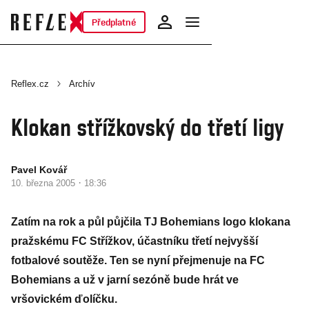
Předplatné
Reflex.cz
Archív
Klokan střížkovský do třetí ligy
Pavel Kovář
·
10. března 2005
18:36
Zatím na rok a půl půjčila TJ Bohemians logo klokana
pražskému FC Střížkov, účastníku třetí nejvyšší
fotbalové soutěže. Ten se nyní přejmenuje na FC
Bohemians a už v jarní sezóně bude hrát ve
vršovickém ďolíčku.