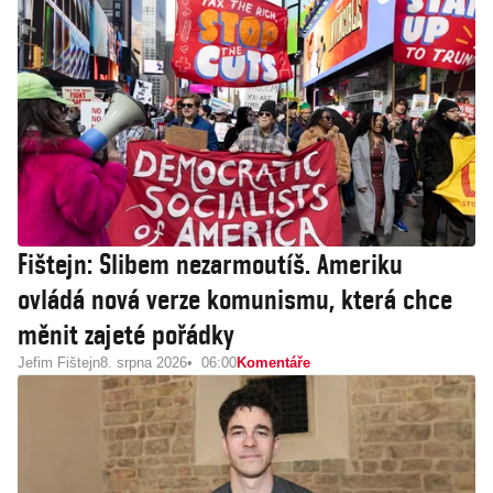
Fištejn: Slibem nezarmoutíš. Ameriku
ovládá nová verze komunismu, která chce
měnit zajeté pořádky
Jefim Fištejn
8. srpna 2026
06:00
Komentáře