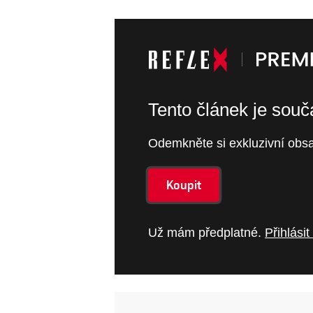
Tento článek je sou
Odemkněte si exkluzivní obsa
Koupit
Už mám předplatné.
Přihlásit