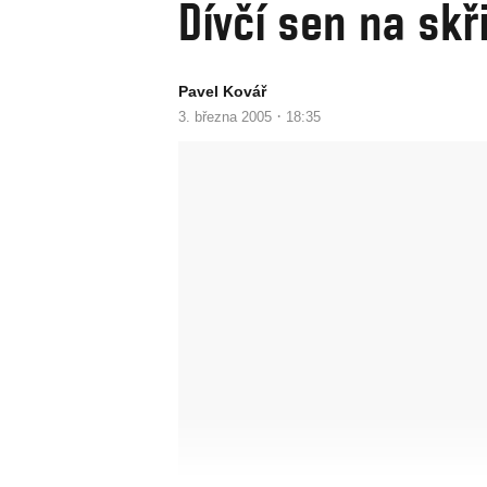
Dívčí sen na skř
Pavel Kovář
·
3. března 2005
18:35