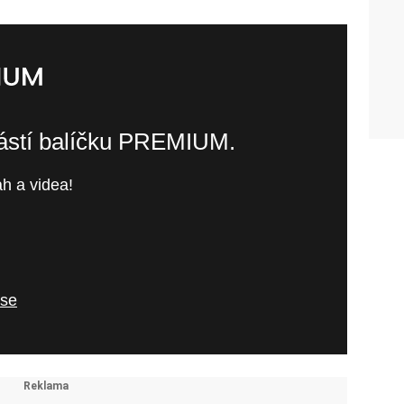
částí balíčku PREMIUM.
h a videa!
 se