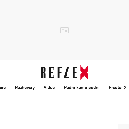
áře
Rozhovory
Video
Padni komu padni
Prostor X