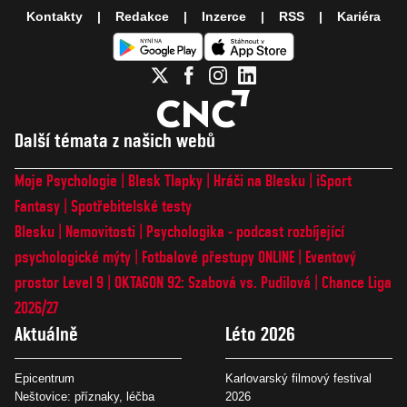
Kontakty
Redakce
Inzerce
RSS
Kariéra
Další témata z našich webů
Moje Psychologie
Blesk Tlapky
Hráči na Blesku
iSport
Fantasy
Spotřebitelské testy
Blesku
Nemovitosti
Psychologika - podcast rozbíjející
psychologické mýty
Fotbalové přestupy ONLINE
Eventový
prostor Level 9
OKTAGON 92: Szabová vs. Pudilová
Chance Liga
2026/27
Aktuálně
Léto 2026
Epicentrum
Karlovarský filmový festival
Neštovice: příznaky, léčba
2026