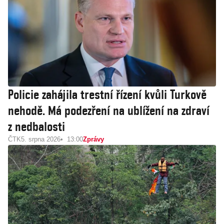
Policie zahájila trestní řízení kvůli Turkově
nehodě. Má podezření na ublížení na zdraví
z nedbalosti
ČTK
5. srpna 2026
13:00
Zprávy