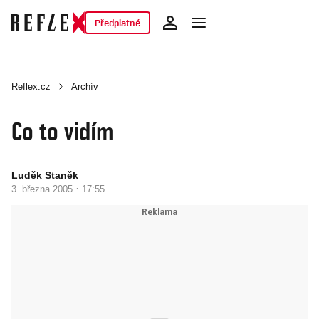
Předplatné
Reflex.cz
Archív
Co to vidím
Luděk Staněk
·
3. března 2005
17:55