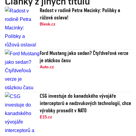
Články z jiných titulů
Radost v rodině Petra Macinky: Polibky a
růžová oslava!
Blesk.cz
Ford Mustang jako sedan? Čtyřdveřová verze
je otázkou času
Auto.cz
CSG investuje do kanadského vývojáře
interceptorů a nadzvukových technologií, chce
výrobky prosadit v NATO
E15.cz