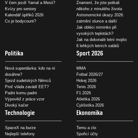
V čem jezdí Yamal a Mesii?
Znamení, že jste potkali
Kvízy pro seniory
někoho z minulého života
Kalendář úplňků 2026
Astronomické úkazy 2026:
Co je bodycount?
zatmění slunce a další
Jak obléci miminko při
vysokých teplotách?
Jak na dokonalé letní mojito
6 lehkých letních salátů
Politika
Sport 2026
Nová superdávka: kdo na ní
MMA
dosáhne?
Fotbal 2026/27
Sjezd sudetských Němců
Hokej 2026
Proč vláda zavádí EET?
Tenis 2026
Padni komu padni
F1 2026
Výpověď z práce vzor
Atletika 2026
Divoký kačer
Cyklistika 2026
Technologie
Ekonomika
SpaceX na burze
Temu a clo
Nejlepší telefony
Spořicí účty