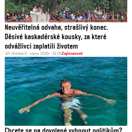
Neuvěřitelná odvaha, strašlivý konec.
Děsivé kaskadérské kousky, za které
odvážlivci zaplatili životem
Jiří Holubec
5. srpna 2026
16:00
Zajímavosti
Chcete se na dovolené vyhnout politikům?