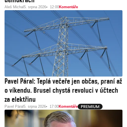
Aleš Michal
5. srpna 2026
12:00
Komentáře
Pavel Páral: Teplá večeře jen občas, praní až
o víkendu. Brusel chystá revoluci v účtech
za elektřinu
Pavel Páral
5. srpna 2026
17:00
Komentáře